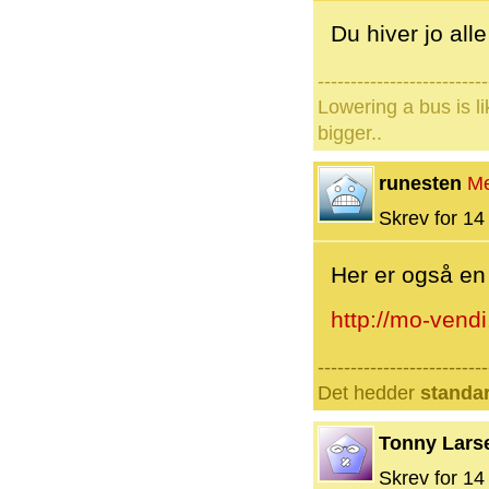
Du hiver jo all
--------------------------
Lowering a bus is l
bigger..
runesten
M
Skrev for 14 
Her er også en 
http://mo-vend
--------------------------
Det hedder
standa
Tonny Lars
Skrev for 14 