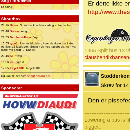
Søg i forummet
Er dette ikke e
Loading
http://www.the
Shoutbox
--------------------------
20:16
Dillen
:
Nu er der kun fake-dating at hente her.
21:48
SoLow
:
enig..
21:55
Den halvblinde
:
Jep.....
15:55
type1
:
Savner lidt tiden, hvor alt skete her inde,
og ikke på facebook. Smart nok med facebook, men var
1965 Split bus 13 v
mere hyggeligt ;0) Daniel
23:46
KTP
:
Ktp
clausbendixhanse
19:06
jbl
:
Type 3
17:05
tobje1000
:
Tobje1000
Stodderko
Du kan se seneste
shout historik her
...
Skrev for 14 
Sponsorer
Den er pissefed
--------------------------
Lowering a bus is l
bigger..