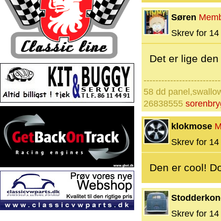
Søren
Memb
Skrev for 14 
Det er lige den 
--------------------------
58 dd panel,swallow
26838555
sorenbr
klokmose
M
Skrev for 14 
Den er cool! Do
Stodderko
Skrev for 14 