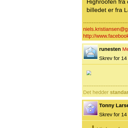
Highroofen fra 
billedet er fra 
--------------------------
niels.kristiansen@
http://www.facebook
runesten
M
Skrev for 14 
--------------------------
Det hedder
standa
Tonny Lars
Skrev for 14 