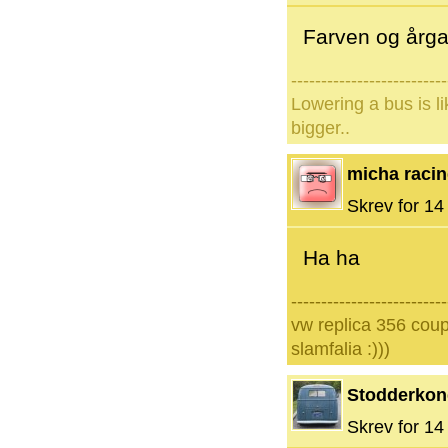
Farven og årga
--------------------------
Lowering a bus is l
bigger..
micha raci
Skrev for 14 
Ha ha
--------------------------
vw replica 356 coup
slamfalia :)))
Stodderko
Skrev for 14 