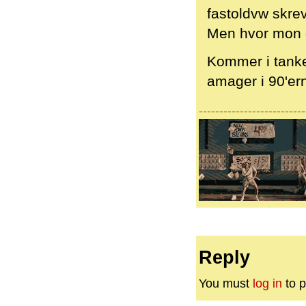
fastoldvw skrev
Men hvor mon 
Kommer i tanke
amager i 90'erne
--------------------------
Reply
You must
log in
to p