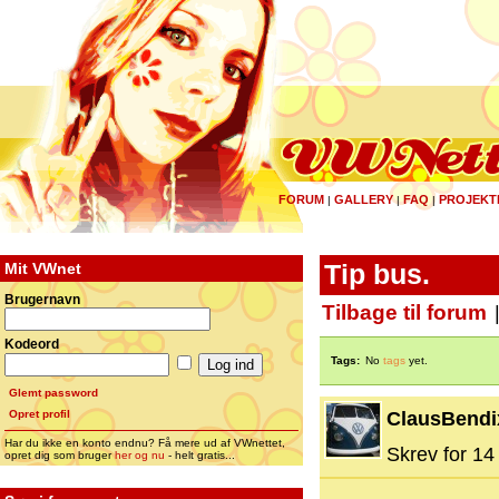
FORUM
GALLERY
FAQ
PROJEKT
|
|
|
Mit VWnet
Tip bus.
Brugernavn
Tilbage til forum
Kodeord
Tags:
No
tags
yet.
Glemt password
Opret profil
ClausBendi
Har du ikke en konto endnu? Få mere ud af VWnettet,
Skrev for 14 
opret dig som bruger
her og nu
- helt gratis...