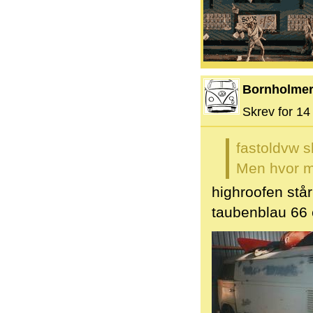
Bornholme
Skrev for 14 
fastoldvw s
Men hvor m
highroofen stå
taubenblau 66 e