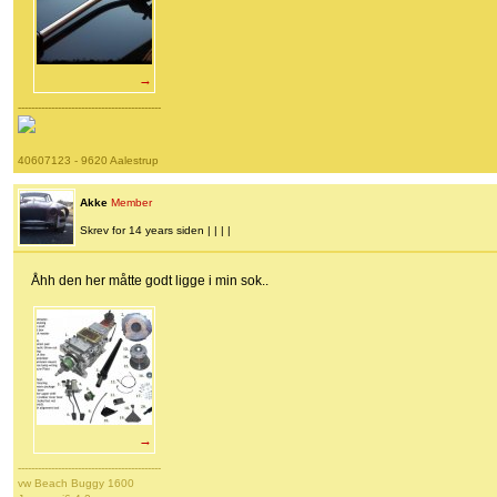
→
-------------------------------------------
40607123 - 9620 Aalestrup
Akke
Member
Skrev for 14 years siden | | | |
Åhh den her måtte godt ligge i min sok..
→
-------------------------------------------
vw Beach Buggy 1600