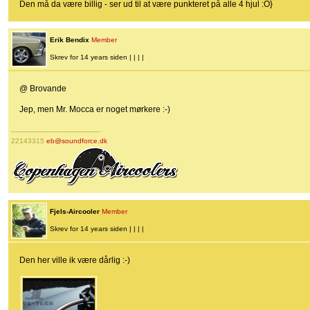
Den må da være billig - ser ud til at være punkteret på alle 4 hjul :O}
Erik Bendix
Member
Skrev for 14 years siden | | | |
@ Brovande
Jep, men Mr. Mocca er noget mørkere :-)
-------------------------------------------
22143315
eb@soundforce.dk
Fjels-Aircooler
Member
Skrev for 14 years siden | | | |
Den her ville ik være dårlig :-)