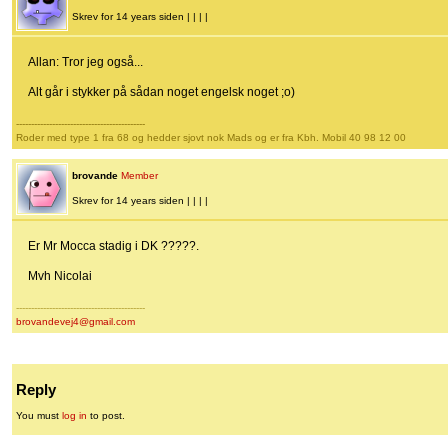
Skrev for 14 years siden | | | |
Allan: Tror jeg også...
Alt går i stykker på sådan noget engelsk noget ;o)
-------------------------------------------
Roder med type 1 fra 68 og hedder sjovt nok Mads og er fra Kbh. Mobil 40 98 12 00
brovande
Member
Skrev for 14 years siden | | | |
Er Mr Mocca stadig i DK ?????.
Mvh Nicolai
-------------------------------------------
brovandevej4@gmail.com
Reply
You must
log in
to post.