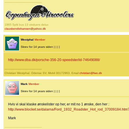
-------------------------------------------
1965 Split bus 13 vinduers delux
clausbendixhansen@yahoo.dk
Westphal
Member
Skrev for 14 years siden | | | |
http://www.dba.dk/porsche-356-20-speedster/id-74649088/
-------------------------------------------
Christian Westphal. Odense SV, Mobil 30172963, Email
christian@fwo.dk
Mark
Member
Skrev for 14 years siden | | | |
Hvis vi skal klaske ønskelister op her, er mit no 1 ønske, den her :
http://www.blocket.se/dalarna/Ford_1932_Roadster_Hot_rod_37009184.ht
Mark
-------------------------------------------