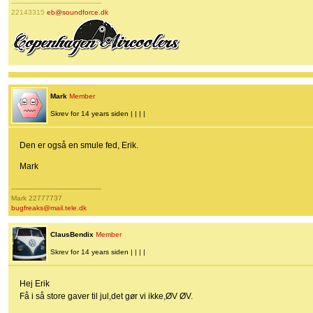
-------------------------------------------
22143315
eb@soundforce.dk
Mark
Member
Skrev for 14 years siden | | | |
Den er også en smule fed, Erik.
Mark
-------------------------------------------
Mark 22777737
bugfreaks@mail.tele.dk
ClausBendix
Member
Skrev for 14 years siden | | | |
Hej Erik
Få i så store gaver til jul,det gør vi ikke,ØV ØV.