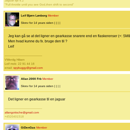
Jaguar xj6 4.2
"Full throttle until you see God,then shift to second"
Leif Bjørn Lønborg
Member
Skrev for 14 years siden | | | |
Jeg kan gå se at det ligner en gearkasse snarere end en flaskerenser (<: SMI
Men hvad kunne du fx. bruge den til ?
Leif
-------------------------------------------
VWenlig Hilsen
Leif mob: 22 91 44 16
email:
spybuggy@gmail.com
Allan 2000 Frb
Member
Skrev for 14 years siden | | | |
Det ligner en gearkasse til en jaguar
-------------------------------------------
allangottsche@gmail.com
+4520401518
GiDenGas
Member