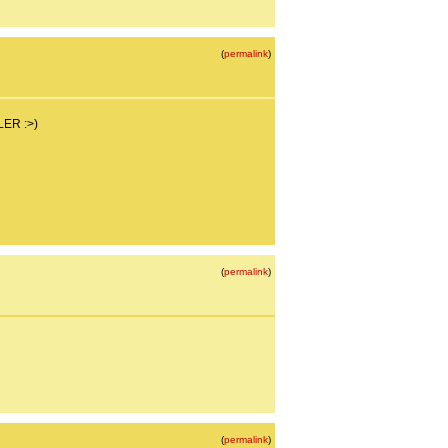
(
permalink
)
LER :>)
(
permalink
)
(
permalink
)