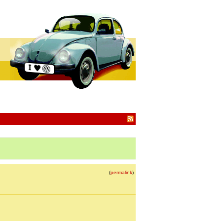
(
permalink
)