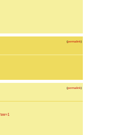
(
permalink
)
(
permalink
)
m?aw=1