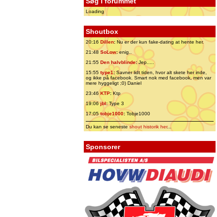
Søg i forummet
Loading
Shoutbox
20:16
Dillen
:
Nu er der kun fake-dating at hente her.
21:48
SoLow
:
enig..
21:55
Den halvblinde
:
Jep.....
15:55
type1
:
Savner lidt tiden, hvor alt skete her inde,
og ikke på facebook. Smart nok med facebook, men var
mere hyggeligt ;0) Daniel
23:46
KTP
:
Ktp
19:06
jbl
:
Type 3
17:05
tobje1000
:
Tobje1000
Du kan se seneste
shout historik her
...
Sponsorer