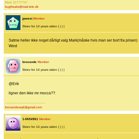
Mark 22777737
bugfreaks@mail.tele.dk
jpwest
Member
Skrev for 14 years siden | | | |
Satme heller ikke noget dårligt valg Mark(måske hvis man ser bort fra prisen)
West
brovande
Member
Skrev for 14 years siden | | | |
@Erik
ligner den ikke mr mocca??.
-------------------------------------------
brovandevej4@gmail.com
1-0654961
Member
Skrev for 14 years siden | | | |