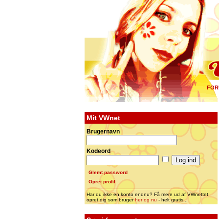
FOR
Mit VWnet
Brugernavn
Kodeord
Glemt password
Opret profil
Har du ikke en konto endnu? Få mere ud af VWnettet,
opret dig som bruger
her og nu
- helt gratis...