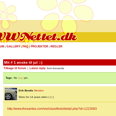
UM
GALLERY
FAQ
PROJEKTER
REGLER
|
|
|
|
Mit # 1 ønske til jul :-)
Tilbage til forum
Latest reply
|
from brovande
Tags:
No
tags
yet.
Erik Bendix
Member
Skrev for 14 years siden | | | |
http://www.thesamba.com/vw/classifieds/detail.php?id=1223083