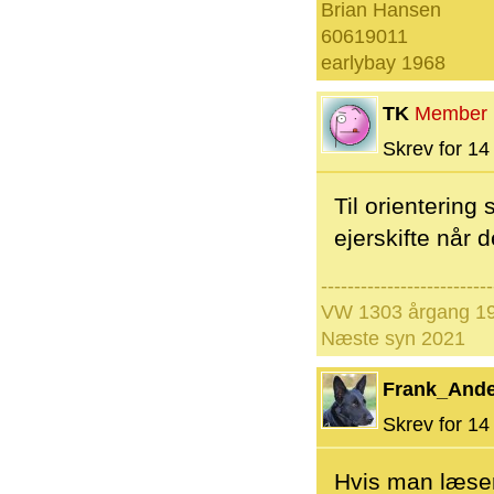
Brian Hansen
60619011
earlybay 1968
TK
Member
Skrev for 14 
Til orienterin
ejerskifte når 
--------------------------
VW 1303 årgang 19
Næste syn 2021
Frank_And
Skrev for 14 
Hvis man læser