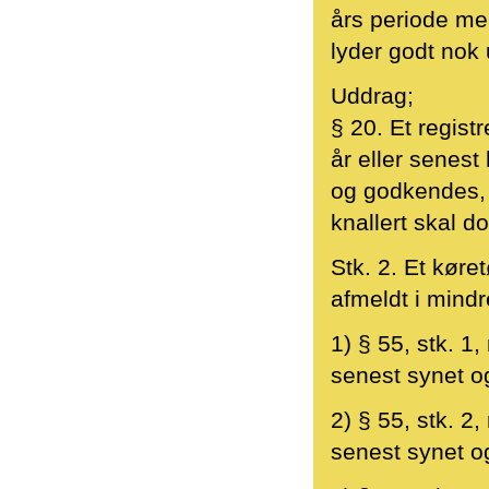
års periode mel
lyder godt nok 
Uddrag;
§ 20. Et regist
år eller senest 
og godkendes, i
knallert skal 
Stk. 2. Et køre
afmeldt i mindr
1) § 55, stk. 1
senest synet o
2) § 55, stk. 2
senest synet o