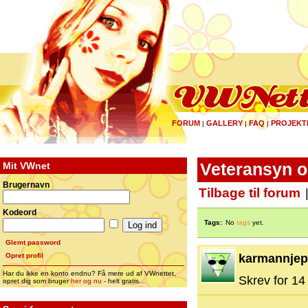
FORUM
GALLERY
FAQ
PROJEKT
|
|
|
Mit VWnet
Veteransyn o
Brugernavn
Tilbage til forum
Kodeord
Tags:
No
tags
yet.
Glemt password
Opret profil
karmannjep
Har du ikke en konto endnu? Få mere ud af VWnettet,
Skrev for 14 
opret dig som bruger
her og nu
- helt gratis...