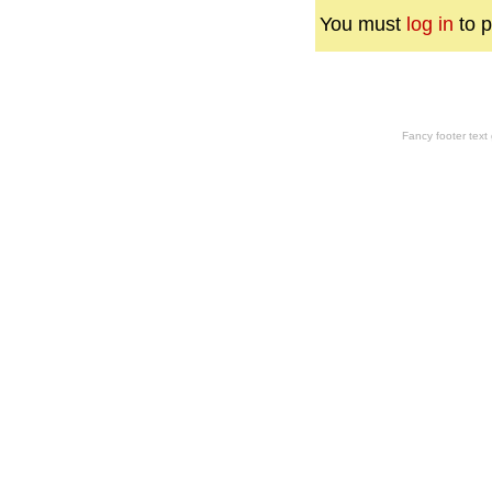
You must
log in
to p
Fancy footer tex