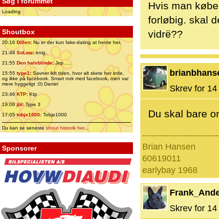
Søg i forummet
Hvis man køber 
Loading
forløbig. skal 
Shoutbox
vidrë??
20:16
Dillen
:
Nu er der kun fake-dating at hente her.
21:48
SoLow
:
enig..
21:55
Den halvblinde
:
Jep.....
brianbhans
15:55
type1
:
Savner lidt tiden, hvor alt skete her inde,
og ikke på facebook. Smart nok med facebook, men var
mere hyggeligt ;0) Daniel
Skrev for 14 
23:46
KTP
:
Ktp
19:06
jbl
:
Type 3
Du skal bare om
17:05
tobje1000
:
Tobje1000
Du kan se seneste
shout historik her
...
--------------------------
Brian Hansen
Sponsorer
60619011
earlybay 1968
Frank_And
Skrev for 14 