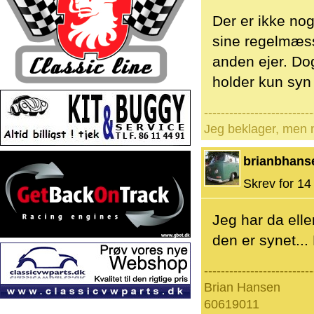
Der er ikke nog
sine regelmæss
anden ejer. Dog
holder kun syn i
--------------------------
Jeg beklager, men n
brianbhans
Skrev for 14 
Jeg har da elle
den er synet... 
--------------------------
Brian Hansen
60619011