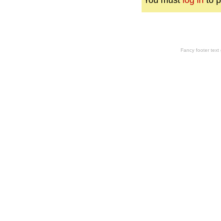
You must
log in
to p
Fancy footer tex