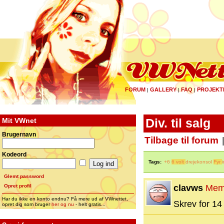
FORUM
GALLERY
FAQ
PROJEKT
|
|
|
Mit VWnet
Div. til salg
Brugernavn
Tilbage til forum
Kodeord
Tags:
+6
6 volt
drejekonsol
Fyr
Glemt password
Opret profil
clavws
Mem
Har du ikke en konto endnu? Få mere ud af VWnettet,
Skrev for 14 
opret dig som bruger
her og nu
- helt gratis...