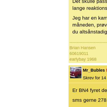
Det skulle passe
lange reaktionst
Jeg har en kam
måneden, prøv
du altsånstadig 
--------------------------
Brian Hansen
60619011
earlybay 1968
Mr_Bubles
Skrev for 14 
Er BN4 fyret d
sms gerne 27