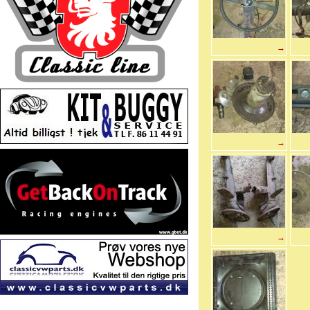
→
→
→