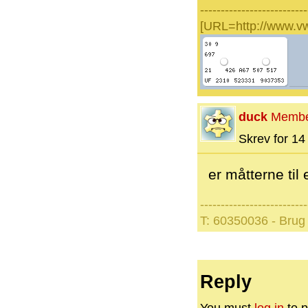
--------------------------
[URL=http://www.v
duck
Memb
Skrev for 14 
er måtterne ti
--------------------------
T: 60350036 - Brug 
Reply