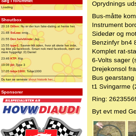
Søg i forummet
Oprydnings uds
Loading
Bus-måtte komp
Shoutbox
Instrument bor
20:16
Dillen
:
Nu er der kun fake-dating at hente her.
Sidedør og moto
21:48
SoLow
:
enig..
21:55
Den halvblinde
:
Jep.....
Benzinfyr bn4 
15:55
type1
:
Savner lidt tiden, hvor alt skete her inde,
og ikke på facebook. Smart nok med facebook, men var
Komplet rat-st
mere hyggeligt ;0) Daniel
6-Volts sager (
23:46
KTP
:
Ktp
19:06
jbl
:
Type 3
Drejekonsol fra
17:05
tobje1000
:
Tobje1000
Bus gearstang 
Du kan se seneste
shout historik her
...
t1 Svingarme (2
Sponsorer
Ring: 2623556
Byt evt med Ge