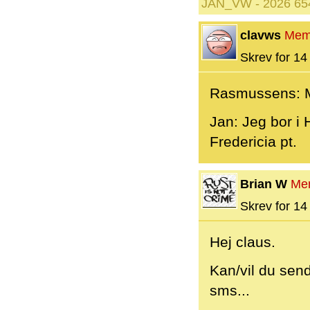
JAN_VW - 2026 65
clavws
Mem
Skrev for 14 
Rasmussens: M
Jan: Jeg bor i 
Fredericia pt.
Brian W
Me
Skrev for 14 
Hej claus.
Kan/vil du sen
sms...