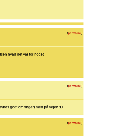
(
permalink
)
en hvad det var for noget
(
permalink
)
(synes godt om finger) med på vejen :D
(
permalink
)