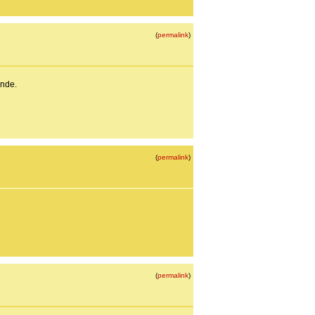
(
permalink
)
ende.
(
permalink
)
(
permalink
)