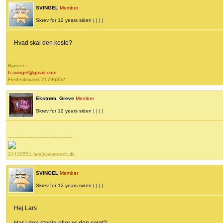
SVINGEL
Member
Skrev for 12 years siden | | | |
Hvad skal den koste?
-------------------------------------------
Bjørnen
b.svingel@gmail.com
Frederiksværk 21796352
Ekstrøm, Greve
Member
Skrev for 12 years siden | | | |
-------------------------------------------
24430551 lars(a)ekstromit.dk
SVINGEL
Member
Skrev for 12 years siden | | | |
Hej Lars