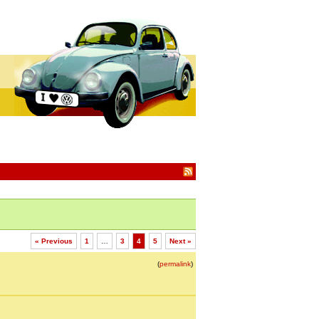
« Previous
1
…
3
4
5
Next »
(
permalink
)