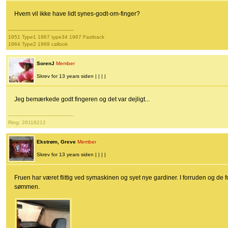
Hvem vil ikke have lidt synes-godt-om-finger?
-------------------------------------------
1951 Type1 1967 type34 1967 Fastback
1964 Type2 1969 callook
SorenJ
Member
Skrev for 13 years siden | | | |
Jeg bemærkede godt fingeren og det var dejligt...
-------------------------------------------
Ring: 28118212
Ekstrøm, Greve
Member
Skrev for 13 years siden | | | |
Fruen har været flittig ved symaskinen og syet nye gardiner. I forruden og de f
sømmen.