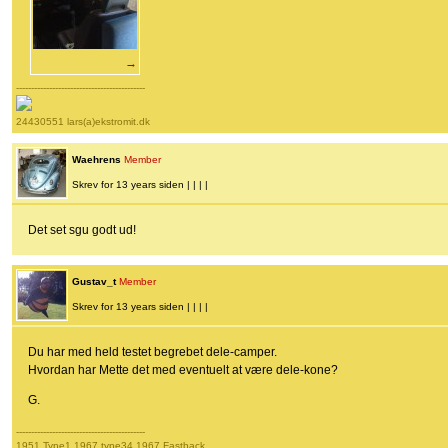
→
-------------------------------------------
24430551 lars(a)ekstromit.dk
Waehrens
Member
Skrev for 13 years siden | | | |
Det set sgu godt ud!
Gustav_t
Member
Skrev for 13 years siden | | | |
Du har med held testet begrebet dele-camper.
Hvordan har Mette det med eventuelt at være dele-kone?
G.
-------------------------------------------
1951 Type1 1967 type34 1967 Fastback