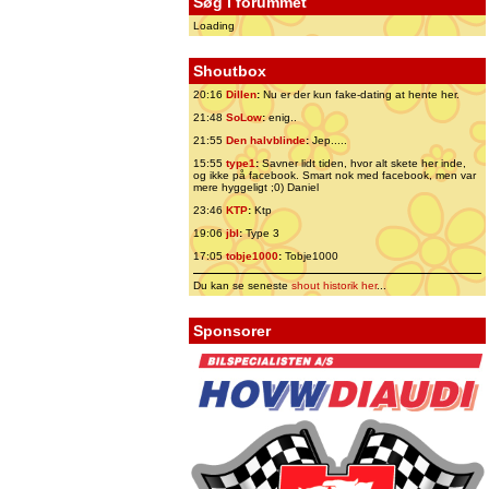
Søg i forummet
Loading
Shoutbox
20:16
Dillen
:
Nu er der kun fake-dating at hente her.
21:48
SoLow
:
enig..
21:55
Den halvblinde
:
Jep.....
15:55
type1
:
Savner lidt tiden, hvor alt skete her inde,
og ikke på facebook. Smart nok med facebook, men var
mere hyggeligt ;0) Daniel
23:46
KTP
:
Ktp
19:06
jbl
:
Type 3
17:05
tobje1000
:
Tobje1000
Du kan se seneste
shout historik her
...
Sponsorer