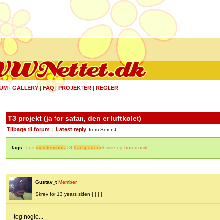
UM
GALLERY
FAQ
PROJEKTER
REGLER
|
|
|
|
T3 projekt (ja for satan, den er luftkølet)
Tilbage til forum
Latest reply
|
from SorenJ
Tags:
bus
murstensbus
T3
transporter
øl fisse og hornmusik
Gustav_t
Member
Skrev for 13 years siden | | | |
tog nogle...