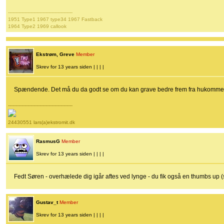
-------------------------------------------
1951 Type1 1967 type34 1967 Fastback
1964 Type2 1969 callook
Ekstrøm, Greve
Member
Skrev for 13 years siden | | | |
Spændende. Det må du da godt se om du kan grave bedre frem fra hukommels
-------------------------------------------
24430551 lars(a)ekstromit.dk
RasmusG
Member
Skrev for 13 years siden | | | |
Fedt Søren - overhælede dig igår aftes ved lynge - du fik også en thumbs up 
Gustav_t
Member
Skrev for 13 years siden | | | |