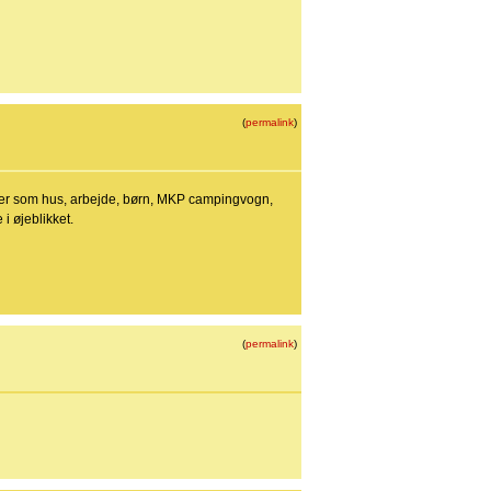
(
permalink
)
ekter som hus, arbejde, børn, MKP campingvogn,
 i øjeblikket.
(
permalink
)