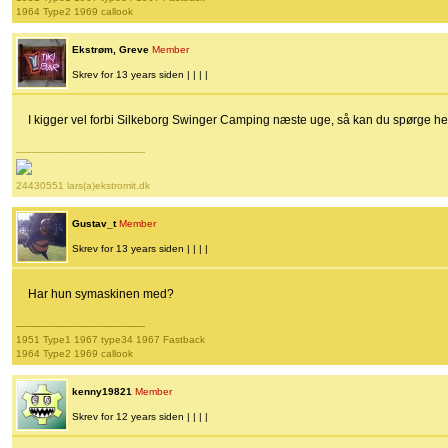
1964 Type2 1969 callook
Ekstrøm, Greve
Member
Skrev for 13 years siden | | | |
I kigger vel forbi Silkeborg Swinger Camping næste uge, så kan du spørge h
-------------------------------------------
24430551 lars(a)ekstromit.dk
Gustav_t
Member
Skrev for 13 years siden | | | |
Har hun symaskinen med?
-------------------------------------------
1951 Type1 1967 type34 1967 Fastback
1964 Type2 1969 callook
kenny19821
Member
Skrev for 12 years siden | | | |