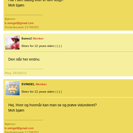
Har i den stadig eller er den solgt?
Mvh bjørn
-------------------------------------------
Bjørnen
b.svingel@gmail.com
Frederiksværk 21796352
SorenJ
Member
Skrev for 12 years siden | | | |
Den står her endnu.
-------------------------------------------
Ring: 28118212
SVINGEL
Member
Skrev for 12 years siden | | | |
Hej. Hvor og hvornår kan man se og prøve vidunderet?
Mvh bjørn
-------------------------------------------
Bjørnen
b.svingel@gmail.com
Frederiksværk 21796352