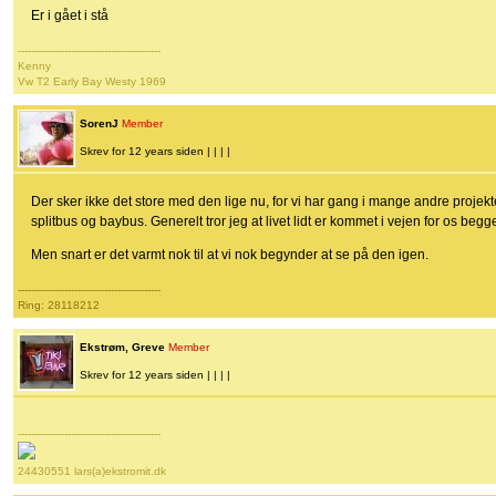
Er i gået i stå
-------------------------------------------
Kenny
Vw T2 Early Bay Westy 1969
SorenJ
Member
Skrev for 12 years siden | | | |
Der sker ikke det store med den lige nu, for vi har gang i mange andre proj
splitbus og baybus. Generelt tror jeg at livet lidt er kommet i vejen for os begge
Men snart er det varmt nok til at vi nok begynder at se på den igen.
-------------------------------------------
Ring: 28118212
Ekstrøm, Greve
Member
Skrev for 12 years siden | | | |
-------------------------------------------
24430551 lars(a)ekstromit.dk