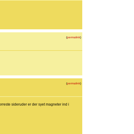
(
permalink
)
(
permalink
)
orreste sideruder er der syet magneter ind i