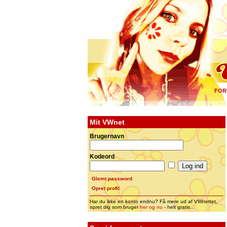
FOR
Mit VWnet
Brugernavn
Kodeord
Glemt password
Opret profil
Har du ikke en konto endnu? Få mere ud af VWnettet,
opret dig som bruger
her og nu
- helt gratis...