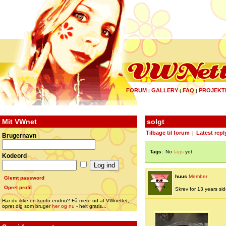
FORUM
GALLERY
FAQ
PROJEKT
|
|
|
Mit VWnet
solgt
Tilbage til forum
Latest repl
|
Brugernavn
Tags:
No
tags
yet.
Kodeord
huus
Member
Glemt password
Opret profil
Skrev for 13 years side
Har du ikke en konto endnu? Få mere ud af VWnettet,
opret dig som bruger
her og nu
- helt gratis...