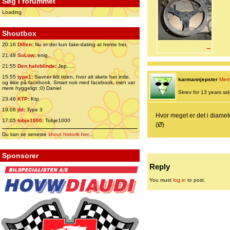
Søg i forummet
Loading
Shoutbox
20:16
Dillen
:
Nu er der kun fake-dating at hente her.
→
21:48
SoLow
:
enig..
21:55
Den halvblinde
:
Jep.....
15:55
type1
:
Savner lidt tiden, hvor alt skete her inde,
karmannjepster
Mem
og ikke på facebook. Smart nok med facebook, men var
mere hyggeligt ;0) Daniel
Skrev for 13 years side
23:46
KTP
:
Ktp
19:06
jbl
:
Type 3
Hvor meget er det i diamet
17:05
tobje1000
:
Tobje1000
(Ø)
Du kan se seneste
shout historik her
...
Sponsorer
Reply
You must
log in
to post.