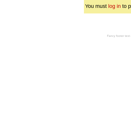
You must
log in
to p
Fancy footer tex