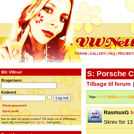
FORUM
GALLERY
FAQ
PROJEKT
|
|
|
Mit VWnet
S: Porsche C
Brugernavn
Tilbage til forum
Kodeord
Tags:
5x130
fælge
porsche
salg
Glemt password
Opret profil
RasmusG
M
Har du ikke en konto endnu? Få mere ud af VWnettet,
Skrev for 13 
opret dig som bruger
her og nu
- helt gratis...