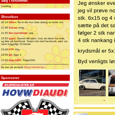
Søg i forummet
Jeg ønsker eve
Loading
jeg vil prøve n
Shoutbox
stk. 6x15 og 4 
20:16
Dillen
:
Nu er der kun fake-dating at hente her.
sætte på det s
21:48
SoLow
:
enig..
følger 2 stk n
21:55
Den halvblinde
:
Jep.....
15:55
type1
:
Savner lidt tiden, hvor alt skete her inde,
4 stk nankang 
og ikke på facebook. Smart nok med facebook, men var
mere hyggeligt ;0) Daniel
krydsmål er 5
23:46
KTP
:
Ktp
19:06
jbl
:
Type 3
Byd venligts lø
17:05
tobje1000
:
Tobje1000
Du kan se seneste
shout historik her
...
Sponsorer
→