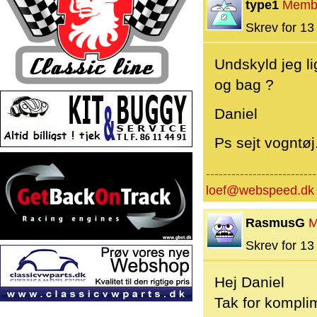
type1
Memb
Skrev for 13 
Undskyld jeg l
og bag ?
Daniel
Ps sejt vogntøj.
--------------------------
loef@webspeed.dk
RasmusG
M
Skrev for 13 
Hej Daniel
Tak for komplim