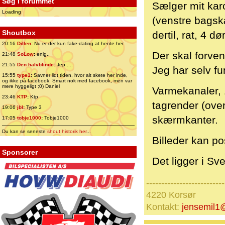
Søg i forummet
Sælger mit kar
Loading
(venstre bagsk
Shoutbox
dertil, rat, 4 
20:16
Dillen
:
Nu er der kun fake-dating at hente her.
Der skal forven
21:48
SoLow
:
enig..
21:55
Den halvblinde
:
Jep.....
Jeg har selv fu
15:55
type1
:
Savner lidt tiden, hvor alt skete her inde,
og ikke på facebook. Smart nok med facebook, men var
mere hyggeligt ;0) Daniel
Varmekanaler, 
23:46
KTP
:
Ktp
tagrender (over
19:06
jbl
:
Type 3
skærmkanter.
17:05
tobje1000
:
Tobje1000
Du kan se seneste
shout historik her
...
Billeder kan po
Sponsorer
Det ligger i Sv
--------------------------
4220 Korsør
Kontakt:
jensemil1