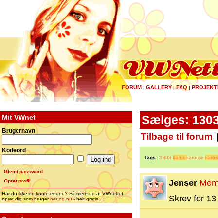
FORUM
GALLERY
FAQ
PROJEKT
|
|
|
Mit VWnet
Sælges: 1303
Brugernavn
Tilbage til forum
Kodeord
Tags:
1303
karos
karosse
karos
Glemt password
Opret profil
Jenser
Mem
Har du ikke en konto endnu? Få mere ud af VWnettet,
Skrev for 13 
opret dig som bruger
her og nu
- helt gratis...