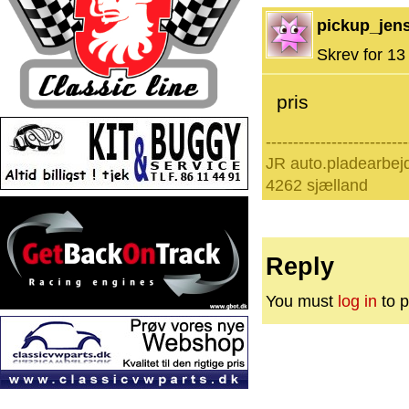
pickup_jens
Skrev for 13 
pris
--------------------------
JR auto.pladearbej
4262 sjælland
Reply
You must
log in
to p