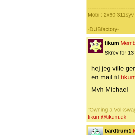
--------------------------
Mobil: 2x60 311syv
-DUBfactory-
tikum
Memb
Skrev for 13 
hej jeg ville g
en mail til
tiku
Mvh Michael
--------------------------
"Owning a Volkswage
tikum@tikum.dk
bardtrum1