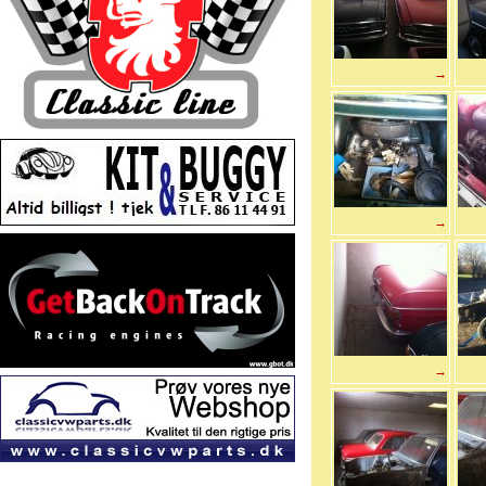
→
→
→