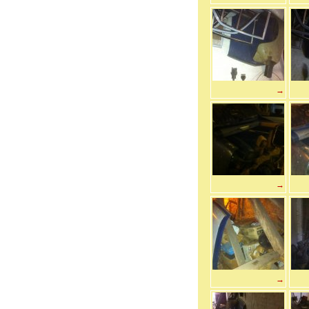
→
→
→