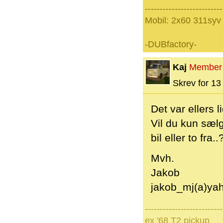
--------------------------
Mobil: 2x60 311syv
-DUBfactory-
Kaj
Member
Skrev for 13 
Det var ellers l
Vil du kun sælg
bil eller to fra..?
Mvh.
Jakob
jakob_mj(a)ya
--------------------------
ex '68 T2 pickup