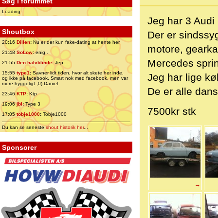
Søg i forummet
Loading
Jeg har 3 Audi 
Shoutbox
Der er sindssy
20:16
Dillen
:
Nu er der kun fake-dating at hente her.
motore, gearkas
21:48
SoLow
:
enig..
Mercedes sprin
21:55
Den halvblinde
:
Jep.....
15:55
type1
:
Savner lidt tiden, hvor alt skete her inde,
Jeg har lige køb
og ikke på facebook. Smart nok med facebook, men var
mere hyggeligt ;0) Daniel
De er alle dans
23:46
KTP
:
Ktp
19:06
jbl
:
Type 3
7500kr stk
17:05
tobje1000
:
Tobje1000
Du kan se seneste
shout historik her
...
Sponsorer
→