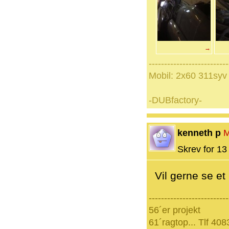
→
--------------------------
Mobil: 2x60 311syv
-DUBfactory-
kenneth p
M
Skrev for 13 
Vil gerne se et 
--------------------------
56´er projekt
61´ragtop... Tlf 40