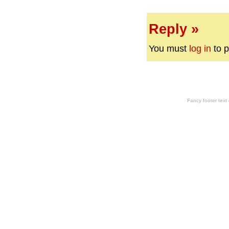
Reply »
You must
log in
to p
Fancy footer tex