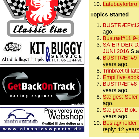
Latebayforbro
Topics Started
BUSTRÆF#12 8
ago.
Bustræf#11 9-
SÅ ER DER D
JUNI 2016
Sta
BUSTRÆF#9 1
years ago.
Trinbræt til la
Empi five-spok
BUSTRÆF#8 1
years ago.
Sælges: Seler 
ago.
Sælges: Blok, 
years ago.
Beslag/holder t
reply: 12 year