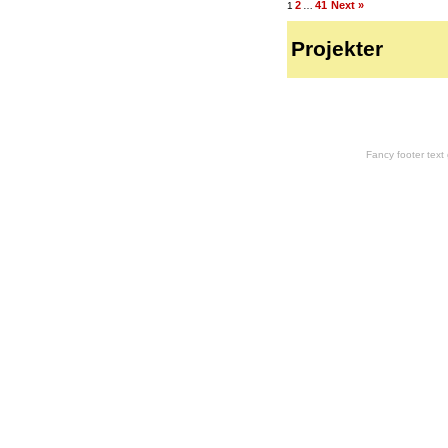
2
41
Next »
1
…
Projekter
Fancy footer tex