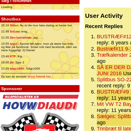
Søg i forummet
Loading
User Activity
Shoutbox
Recent Replies
20:16
Dillen
:
Nu er der kun fake-dating at hente her.
21:48
SoLow
:
enig..
BUSTRÆF#12 8
21:55
Den halvblinde
:
Jep.....
reply: 8 years
15:55
type1
:
Savner lidt tiden, hvor alt skete her inde,
og ikke på facebook. Smart nok med facebook, men var
Bustræf#11 9-
mere hyggeligt ;0) Daniel
Træfkalender 2
23:46
KTP
:
Ktp
ago
19:06
jbl
:
Type 3
SÅ ER DER D
17:05
tobje1000
:
Tobje1000
JUNI 2016
Use
Du kan se seneste
shout historik her
...
Splitbus SO-2
recent reply: 
Sponsorer
BUSTRÆF#9 1
reply: 11 year
Mit VW T2 Bay
reply: 11 year
Sælges: Splitb
ago
Trinbræt til la