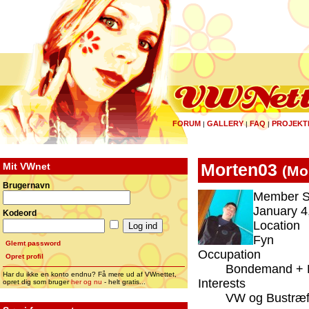
FORUM
GALLERY
FAQ
PROJEKT
|
|
|
Mit VWnet
Morten03
(
Mo
Brugernavn
Member S
January 4
Kodeord
Location
Fyn
Glemt password
Occupation
Opret profil
Bondemand + 
Har du ikke en konto endnu? Få mere ud af VWnettet,
Interests
opret dig som bruger
her og nu
- helt gratis...
VW og Bustræ