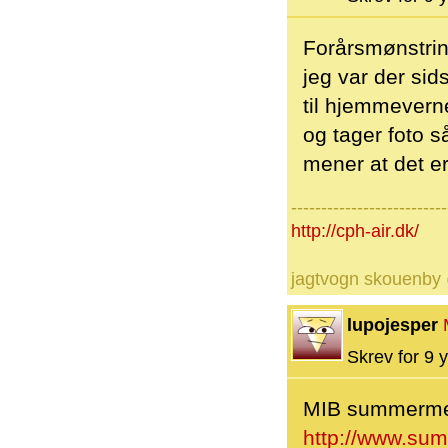
Forårsmønstrin
jeg var der sid
til hjemmeverne
og tager foto så
mener at det er
--------------------------
http://cph-air.dk/
jagtvogn skouenby
lupojesper
Skrev for 9 y
MIB summermeet
http://www.su