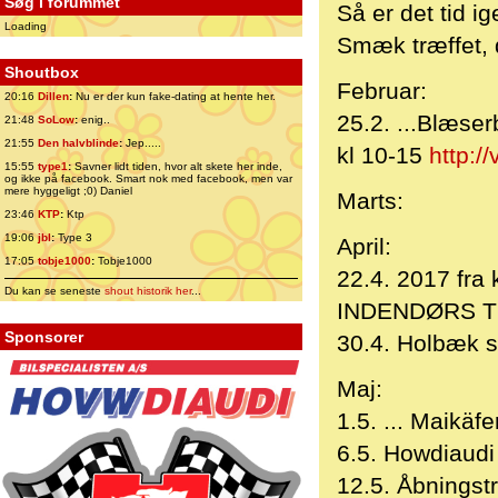
Søg i forummet
Så er det tid ig
Loading
Smæk træffet, d
Shoutbox
Februar:
20:16
Dillen
:
Nu er der kun fake-dating at hente her.
25.2. ...Blæse
21:48
SoLow
:
enig..
21:55
Den halvblinde
:
Jep.....
kl 10-15
http:/
15:55
type1
:
Savner lidt tiden, hvor alt skete her inde,
og ikke på facebook. Smart nok med facebook, men var
mere hyggeligt ;0) Daniel
Marts:
23:46
KTP
:
Ktp
19:06
jbl
:
Type 3
April:
17:05
tobje1000
:
Tobje1000
22.4. 2017 fra
Du kan se seneste
shout historik her
...
INDENDØRS 
Sponsorer
30.4. Holbæk 
Maj:
1.5. ... Maikäf
6.5. Howdiaudi
12.5. Åbningst