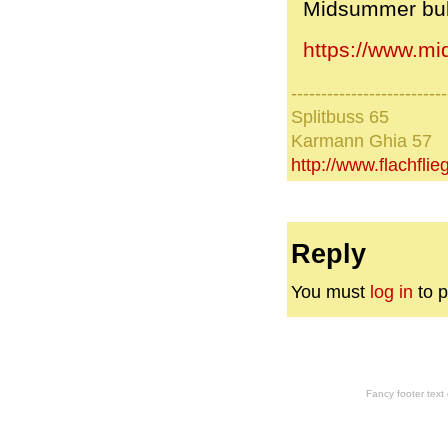
Midsummer bull
https://www.mi
--------------------------
Splitbuss 65
Karmann Ghia 57
http://www.flachfli
Reply
You must
log in
to p
Fancy footer tex