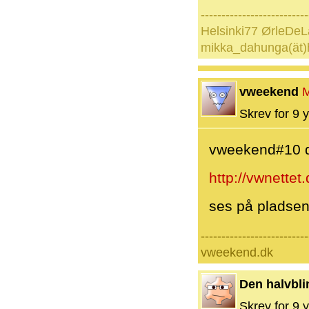
--------------------------
Helsinki77 ØrleDeL
mikka_dahunga(ät)
vweekend
Skrev for 9 y
vweekend#10 d
http://vwnettet
ses på pladse
--------------------------
vweekend.dk
Den halvbli
Skrev for 9 y