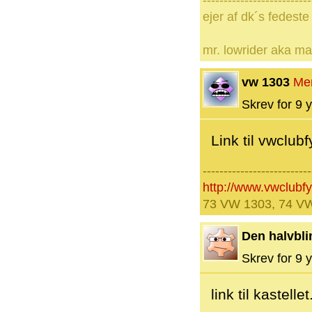
--------------------------
ejer af dk´s fedeste
mr. lowrider aka m
vw 1303
Me
Skrev for 9 y
Link til vwclub
--------------------------
http://www.vwclubf
73 VW 1303, 74 VW
Den halvbli
Skrev for 9 y
link til kastellet