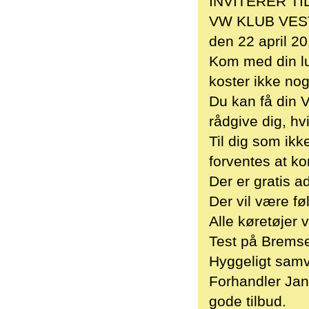
INVITERER T
VW KLUB VEST h
den 22 april 201
Kom med din lu
koster ikke no
Du kan få din V
rådgive dig, hv
Til dig som ikk
forventes at k
Der er gratis a
Der vil være f
Alle køretøjer 
Test på Brems
Hyggeligt sam
Forhandler Jan
gode tilbud.