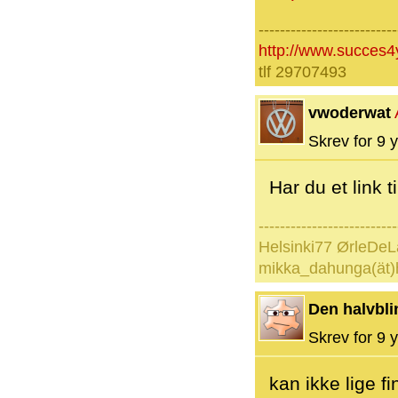
--------------------------
http://www.succes4
tlf 29707493
vwoderwat
Skrev for 9 y
Har du et link t
--------------------------
Helsinki77 ØrleDeL
mikka_dahunga(ät)
Den halvbli
Skrev for 9 y
kan ikke lige f