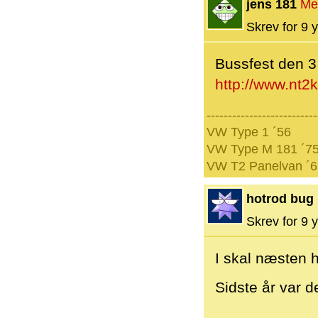
jens 181
Me
Skrev for 9 y
Bussfest den 3 
http://www.nt2
--------------------------
VW Type 1 ´56
VW Type M 181 ´7
VW T2 Panelvan ´6
hotrod bug
Skrev for 9 y
I skal næsten 
Sidste år var d