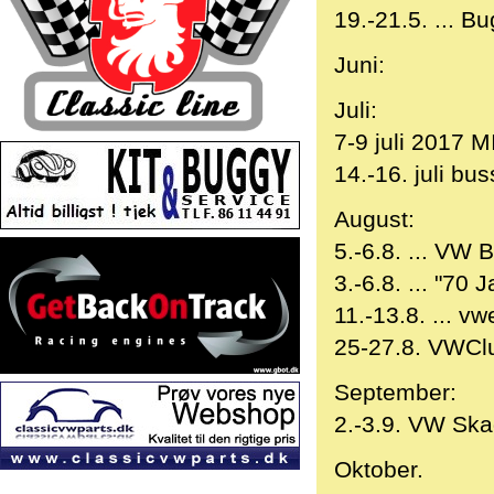
19.-21.5. ... 
Juni:
Juli:
7-9 juli 2017
14.-16. juli bu
August:
5.-6.8. ... V
3.-6.8. ... "70 
11.-13.8. ... 
25-27.8. VWCl
September:
2.-3.9. VW Sk
Oktober.