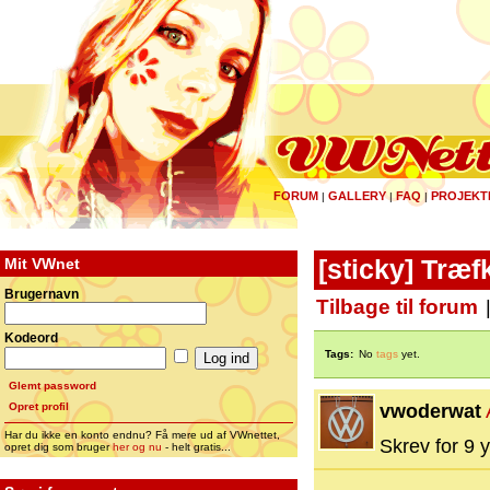
FORUM
GALLERY
FAQ
PROJEKT
|
|
|
Mit VWnet
[sticky]
Træfk
Brugernavn
Tilbage til forum
Kodeord
Tags:
No
tags
yet.
Glemt password
Opret profil
vwoderwat
Har du ikke en konto endnu? Få mere ud af VWnettet,
Skrev for 9 y
opret dig som bruger
her og nu
- helt gratis...