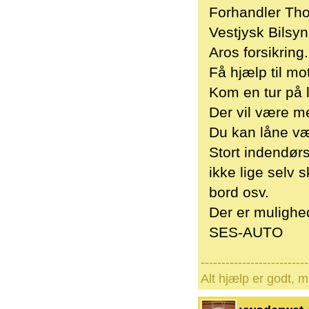
Forhandler Th
Vestjysk Bilsy
Aros forsikring.
Få hjælp til mo
Kom en tur på l
Der vil være me
Du kan låne væ
Stort indendørs
ikke lige selv 
bord osv.
Der er mulighed
SES-AUTO
--------------------------
Alt hjælp er godt, 