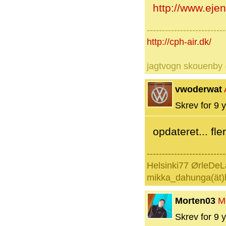
http://www.eje
--------------------------
http://cph-air.dk/
jagtvogn skouenby
vwoderwat
Skrev for 9 y
opdateret... fl
--------------------------
Helsinki77 ØrleDeL
mikka_dahunga(ät)
Morten03
M
Skrev for 9 y