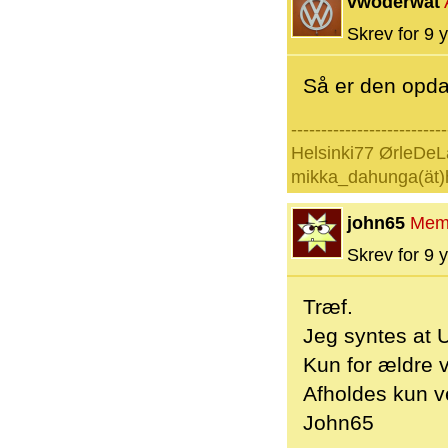
vwoderwat
Skrev for 9 y
Så er den opda
--------------------------
Helsinki77 ØrleDeL
mikka_dahunga(ät)
john65
Mem
Skrev for 9 y
Træf.
Jeg syntes at U
Kun for ældre v
Afholdes kun ve
John65