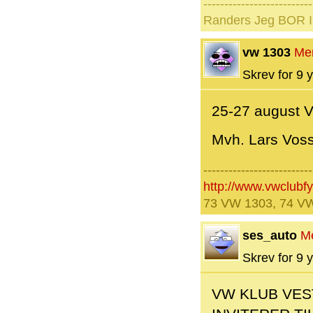
--------------------------
Randers Jeg BOR I 
vw 1303
Me
Skrev for 9 y
25-27 august V
Mvh. Lars Vos
--------------------------
http://www.vwclubf
73 VW 1303, 74 VW
ses_auto
M
Skrev for 9 y
VW KLUB VES