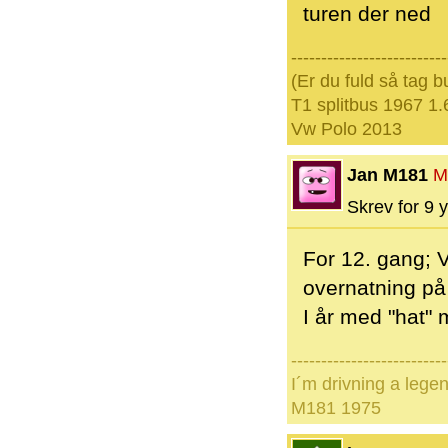
turen der ned
--------------------------
(Er du fuld så tag 
T1 splitbus 1967 1.
Vw Polo 2013
Jan M181
M
Skrev for 9 y
For 12. gang;
overnatning på
I år med "hat"
--------------------------
I´m drivning a lege
M181 1975