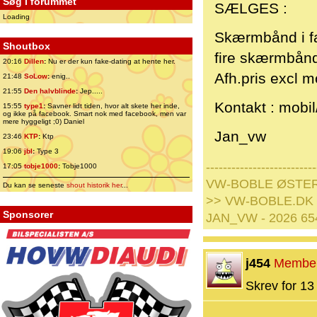
Søg i forummet
SÆLGES :
Loading
Skærmbånd i far
Shoutbox
fire skærmbån
20:16
Dillen
:
Nu er der kun fake-dating at hente her.
Afh.pris excl m
21:48
SoLow
:
enig..
21:55
Den halvblinde
:
Jep.....
Kontakt : mobil
15:55
type1
:
Savner lidt tiden, hvor alt skete her inde,
og ikke på facebook. Smart nok med facebook, men var
mere hyggeligt ;0) Daniel
Jan_vw
23:46
KTP
:
Ktp
19:06
jbl
:
Type 3
--------------------------
17:05
tobje1000
:
Tobje1000
VW-BOBLE ØSTE
Du kan se seneste
shout historik her
...
>> VW-BOBLE.DK
Sponsorer
JAN_VW - 2026 65
j454
Membe
Skrev for 13 