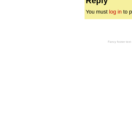
Reply
You must
log in
to p
Fancy footer tex