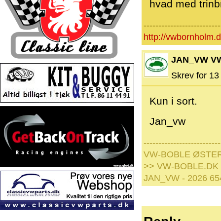
hvad med trinb
--------------------------
http://vwbornholm.
JAN_VW V
Skrev for 13 
Kun i sort.
Jan_vw
--------------------------
VW-BOBLE ØSTE
>> VW-BOBLE.DK
JAN_VW - 2026 65