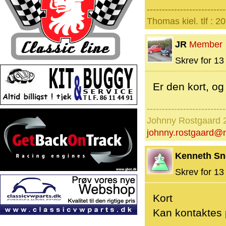
--------------------------
Thomas kiel. tlf : 
JR
Member
Skrev for 13 
Er den kort, o
--------------------------
Johnny Rostgaard 
johnny.rostgaard@m
Kenneth Sn
Skrev for 13 
Kort
Kan kontaktes