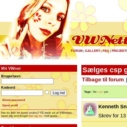
FORUM
GALLERY
FAQ
PROJEKT
|
|
|
Mit VWnet
Sælges csp g
Brugernavn
Tilbage til forum
Kodeord
Tags:
No
tags
yet.
Glemt password
Opret profil
Kenneth Sn
Har du ikke en konto endnu? Få mere ud af VWnettet,
Skrev for 13 
opret dig som bruger
her og nu
- helt gratis...