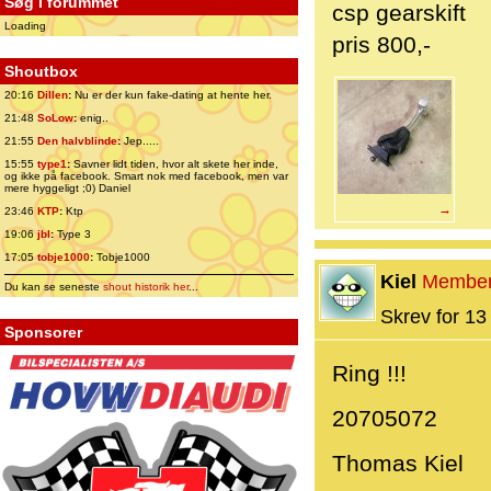
Søg i forummet
csp gearskift
Loading
pris 800,-
Shoutbox
20:16
Dillen
:
Nu er der kun fake-dating at hente her.
21:48
SoLow
:
enig..
21:55
Den halvblinde
:
Jep.....
15:55
type1
:
Savner lidt tiden, hvor alt skete her inde,
og ikke på facebook. Smart nok med facebook, men var
mere hyggeligt ;0) Daniel
→
23:46
KTP
:
Ktp
19:06
jbl
:
Type 3
17:05
tobje1000
:
Tobje1000
Kiel
Membe
Du kan se seneste
shout historik her
...
Skrev for 13 
Sponsorer
Ring !!!
20705072
Thomas Kiel