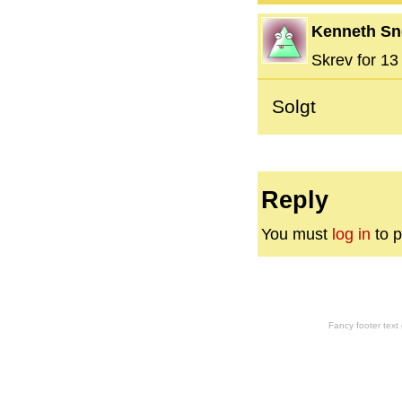
Kenneth Sn
Skrev for 13 
Solgt
Reply
You must
log in
to p
Fancy footer tex