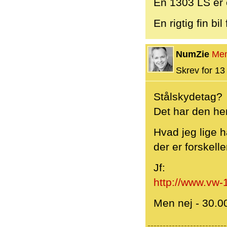
En 1303 LS er 
En rigtig fin bi
NumZie
Me
Skrev for 13 
Stålskydetag?
Det har den her
Hvad jeg lige h
der er forskelle
Jf:
http://www.vw-
Men nej - 30.00
--------------------------