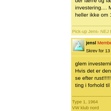
der færre og fæ
investering....
heller ikke om 
--------------------------
Pick-up Jens- NEJ 
jensl
Membe
Skrev for 13 
glem investern
Hvis det er de
se efter rust!!!
ting i forhold til
--------------------------
Type 1, 1964
VW klub nord