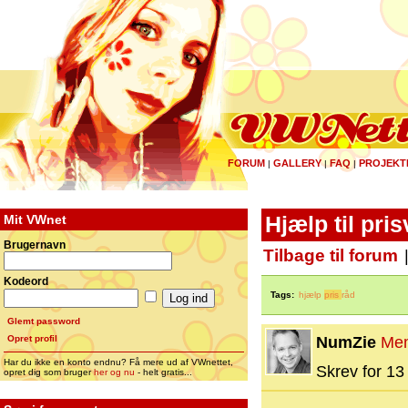
FORUM
GALLERY
FAQ
PROJEKT
|
|
|
Mit VWnet
Hjælp til pri
Brugernavn
Tilbage til forum
Kodeord
Tags:
hjælp
pris
råd
Glemt password
Opret profil
NumZie
Me
Har du ikke en konto endnu? Få mere ud af VWnettet,
Skrev for 13 
opret dig som bruger
her og nu
- helt gratis...