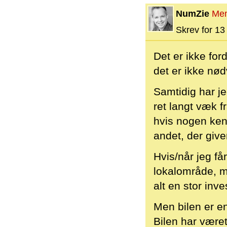
NumZie
Me
Skrev for 13 
Det er ikke for
det er ikke nødv
Samtidig har je
ret langt væk fr
hvis nogen kend
andet, der giver
Hvis/når jeg få
lokalområde, me
alt en stor inv
Men bilen er en
Bilen har været