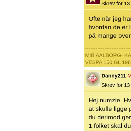
Skrev for 13 
Ofte når jeg h
hvordan de er l
på mange overra
--------------------------
MIB AALBORG- KA
VESPA 150 GL 196
Danny211
M
Skrev for 13 
Hej numzie. Hvi
at skulle ligge
du derimod gern
1 folket skal 