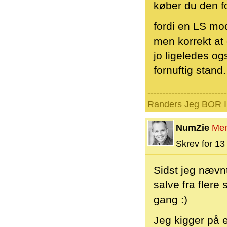
køber du den fo
fordi en LS mod
men korrekt at 
jo ligeledes og
fornuftig stand.
--------------------------
Randers Jeg BOR I 
NumZie
Me
Skrev for 13 
Sidst jeg nævnt
salve fra flere
gang :)
Jeg kigger på 