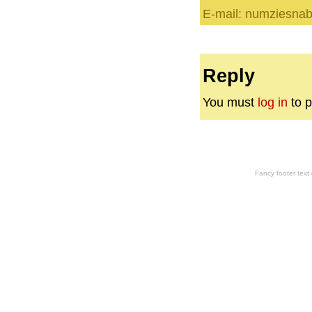
E-mail: numziesna
Reply
You must
log in
to p
Fancy footer tex