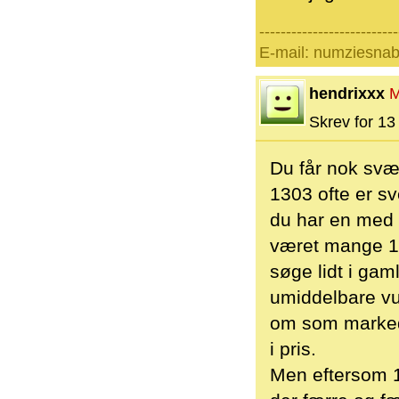
--------------------------
E-mail: numziesna
hendrixxx
M
Skrev for 13 
Du får nok svær
1303 ofte er sv
du har en med k
været mange 130
søge lidt i gam
umiddelbare vur
om som markede
i pris.
Men eftersom 13