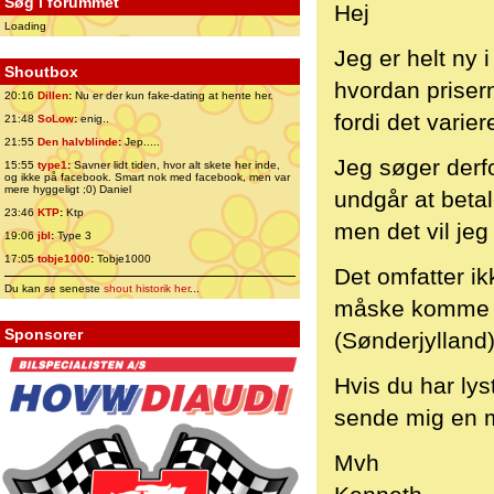
Søg i forummet
Hej
Loading
Jeg er helt ny
Shoutbox
hvordan prisern
20:16
Dillen
:
Nu er der kun fake-dating at hente her.
fordi det varie
21:48
SoLow
:
enig..
21:55
Den halvblinde
:
Jep.....
Jeg søger derfor
15:55
type1
:
Savner lidt tiden, hvor alt skete her inde,
og ikke på facebook. Smart nok med facebook, men var
mere hyggeligt ;0) Daniel
undgår at betal
23:46
KTP
:
Ktp
men det vil jeg
19:06
jbl
:
Type 3
17:05
tobje1000
:
Tobje1000
Det omfatter i
Du kan se seneste
shout historik her
...
måske komme i 
Sponsorer
(Sønderjylland)
Hvis du har lys
sende mig en m
Mvh