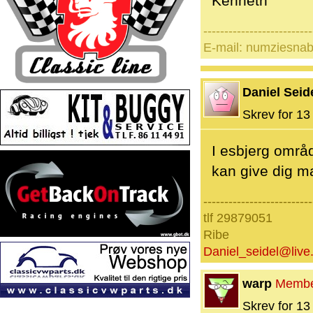
Kenneth
--------------------------
E-mail: numziesna
Daniel Seid
Skrev for 13 
I esbjerg områ
kan give dig m
--------------------------
tlf 29879051
Ribe
Daniel_seidel@live
warp
Memb
Skrev for 13 