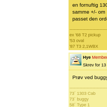
en fornuftig 13
samme +/- om et
passet den orden
--------------------------
ex '68 T2 pickup
'53 oval
'87 T3 2,1WBX
Hye
Membe
Skrev for 13 
Prøv ved buggy
--------------------------
73´ 1303 Cab
73´ buggy
58´ Type 1