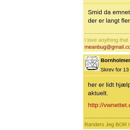
Smid da emnet 
der er langt fl
--------------------------
I love anything tha
meanbug@gmail.c
Bornholme
Skrev for 13 
her er lidt hjæ
aktuelt.
http://vwnettet
--------------------------
Randers Jeg BOR I 