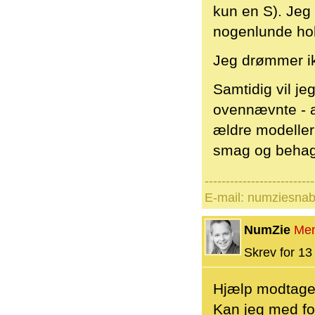
kun en S). Jeg 
nogenlunde hold
Jeg drømmer ik
Samtidig vil je
ovennævnte - a
ældre modeller 
smag og behag
--------------------------
E-mail: numziesna
NumZie
Me
Skrev for 13 
Hjælp modtages
Kan jeg med for