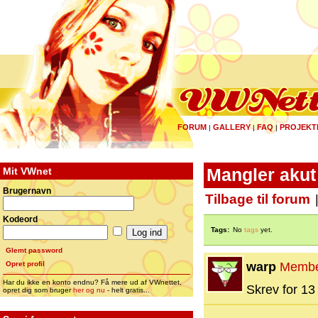
FORUM
GALLERY
FAQ
PROJEKT
|
|
|
Mit VWnet
Mangler akut 
Brugernavn
Tilbage til forum
Kodeord
Tags:
No
tags
yet.
Glemt password
Opret profil
warp
Memb
Har du ikke en konto endnu? Få mere ud af VWnettet,
Skrev for 13 
opret dig som bruger
her og nu
- helt gratis...