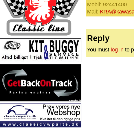
Mobil: 92441400
Mail:
KRA@kawasak
Reply
You must
log in
to p