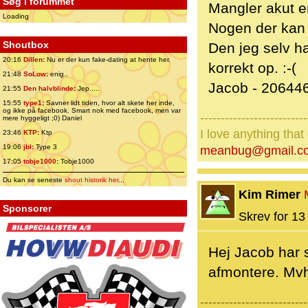
Søg i forummet
Mangler akut en
Loading
Nogen der kan 
Shoutbox
Den jeg selv h
20:16
Dillen
:
Nu er der kun fake-dating at hente her.
korrekt op. :-(
21:48
SoLow
:
enig..
Jacob - 20644
21:55
Den halvblinde
:
Jep.....
15:55
type1
:
Savner lidt tiden, hvor alt skete her inde,
og ikke på facebook. Smart nok med facebook, men var
--------------------------
mere hyggeligt ;0) Daniel
I love anything tha
23:46
KTP
:
Ktp
19:06
jbl
:
Type 3
meanbug@gmail.c
17:05
tobje1000
:
Tobje1000
Du kan se seneste
shout historik her
...
Kim Rimer
Sponsorer
Skrev for 13 
Hej Jacob har 
afmontere. Mv
--------------------------