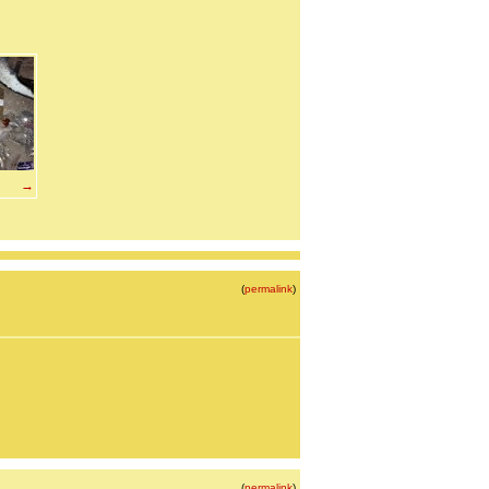
→
(
permalink
)
(
permalink
)