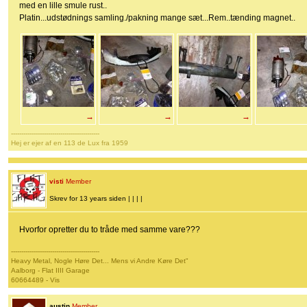
med en lille smule rust..
Platin...udstødnings samling./pakning mange sæt...Rem..tænding magnet..
→
→
→
-------------------------------------------
Hej er ejer af en 113 de Lux fra 1959
visti
Member
Skrev for 13 years siden | | | |
Hvorfor opretter du to tråde med samme vare???
-------------------------------------------
Heavy Metal, Nogle Høre Det... Mens vi Andre Køre Det"
Aalborg - Flat IIII Garage
60664489 - Vis
austin
Member