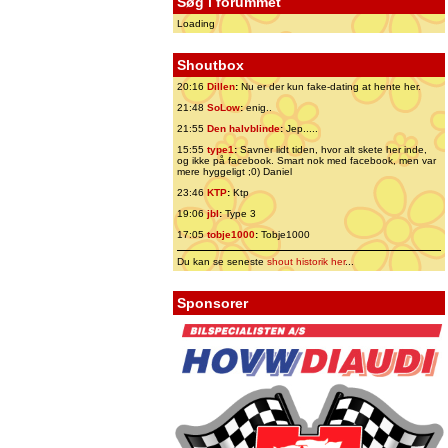
Søg i forummet
Loading
Shoutbox
20:16
Dillen
:
Nu er der kun fake-dating at hente her.
21:48
SoLow
:
enig..
21:55
Den halvblinde
:
Jep.....
15:55
type1
:
Savner lidt tiden, hvor alt skete her inde,
og ikke på facebook. Smart nok med facebook, men var
mere hyggeligt ;0) Daniel
23:46
KTP
:
Ktp
19:06
jbl
:
Type 3
17:05
tobje1000
:
Tobje1000
Du kan se seneste
shout historik her
...
Sponsorer