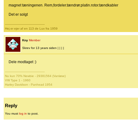
magnet tæningenen. Rem,fordeler.tændrør.platin.rotor.tændkabler
Det er solgt
-------------------------------------------
Hej er ejer af en 113 de Lux fra 1959
Kny
Member
Skrev for 13 years siden | | | |
Dele modtaget :)
-------------------------------------------
Nu kun 70% Newbie - 29381564 (Vanløse)
VW Type 1 - 1960
Harley Davidson - Panhead 1954
Reply
You must
log in
to post.