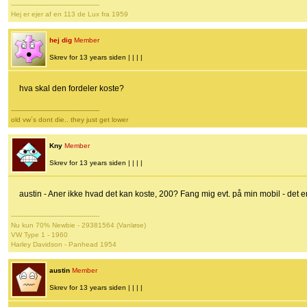
-------------------------------------------
Hej er ejer af en 113 de Lux fra 1959
hej dig
Member
Skrev for 13 years siden | | | |
hva skal den fordeler koste?
-------------------------------------------
old vw´s dont die.. they just get lower
Kny
Member
Skrev for 13 years siden | | | |
austin - Aner ikke hvad det kan koste, 200? Fang mig evt. på min mobil - det er
-------------------------------------------
Nu kun 70% Newbie - 29381564 (Vanløse)
VW Type 1 - 1960
Harley Davidson - Panhead 1954
austin
Member
Skrev for 13 years siden | | | |