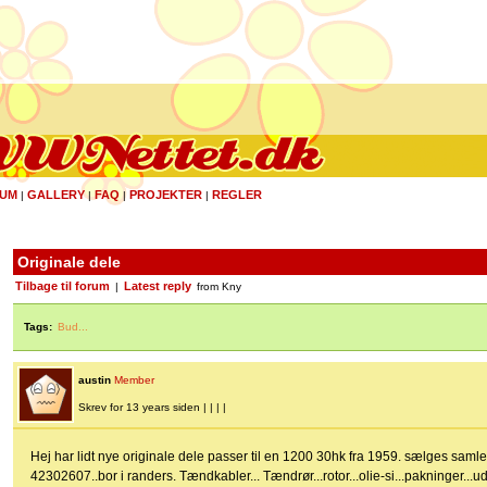
UM
GALLERY
FAQ
PROJEKTER
REGLER
|
|
|
|
Originale dele
Tilbage til forum
Latest reply
|
from Kny
Tags:
Bud...
austin
Member
Skrev for 13 years siden | | | |
Hej har lidt nye originale dele passer til en 1200 30hk fra 1959. sælges saml
42302607..bor i randers. Tændkabler... Tændrør...rotor...olie-si...pakninger..