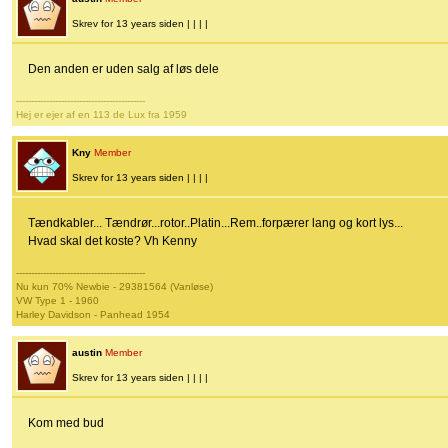
Skrev for 13 years siden | | | |
Den anden er uden salg af løs dele
-------------------------------------------
Hej er ejer af en 113 de Lux fra 1959
Kny
Member
Skrev for 13 years siden | | | |
Tændkabler... Tændrør...rotor..Platin...Rem..forpærer lang og kort lys...
Hvad skal det koste? Vh Kenny
-------------------------------------------
Nu kun 70% Newbie - 29381564 (Vanløse)
VW Type 1 - 1960
Harley Davidson - Panhead 1954
austin
Member
Skrev for 13 years siden | | | |
Kom med bud