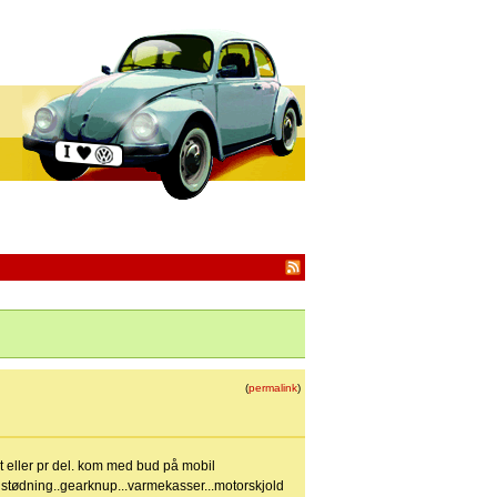
(
permalink
)
et eller pr del. kom med bud på mobil
.udstødning..gearknup...varmekasser...motorskjold