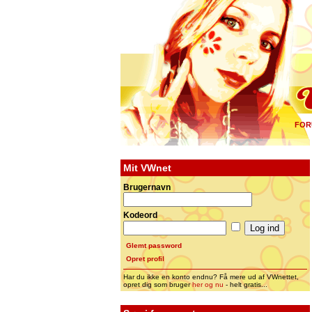
FOR
Mit VWnet
Brugernavn
Kodeord
Glemt password
Opret profil
Har du ikke en konto endnu? Få mere ud af VWnettet,
opret dig som bruger
her og nu
- helt gratis...