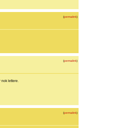
(
permalink
)
(
permalink
)
 nok lettere.
(
permalink
)