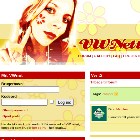
FORUM
GALLERY
FAQ
PROJEKT
|
|
|
Mit VWnet
Vw t2
Tilbage til forum
Brugernavn
Tags:
camper
T2
Kodeord
Dion
Member
Glemt password
Opret profil
Skrev for 13 years side
Har du ikke en konto endnu? Få mere ud af VWnettet,
opret dig som bruger
her og nu
- helt gratis...