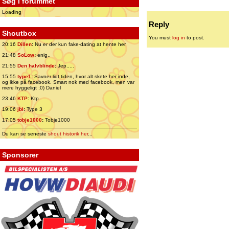
Søg i forummet
Loading
Reply
Shoutbox
You must
log in
to post.
20:16
Dillen
:
Nu er der kun fake-dating at hente her.
21:48
SoLow
:
enig..
21:55
Den halvblinde
:
Jep.....
15:55
type1
:
Savner lidt tiden, hvor alt skete her inde,
og ikke på facebook. Smart nok med facebook, men var
mere hyggeligt ;0) Daniel
23:46
KTP
:
Ktp
19:06
jbl
:
Type 3
17:05
tobje1000
:
Tobje1000
Du kan se seneste
shout historik her
...
Sponsorer