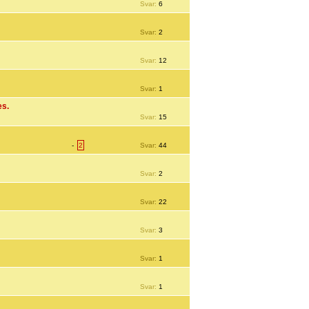
Svar:
6
Svar:
2
Svar:
12
Svar:
1
es.
Svar:
15
-
2
Svar:
44
Svar:
2
Svar:
22
Svar:
3
Svar:
1
Svar:
1