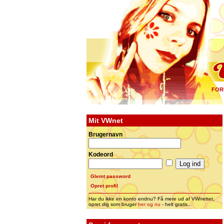
FOR
Mit VWnet
Brugernavn
Kodeord
Glemt password
Opret profil
Har du ikke en konto endnu? Få mere ud af VWnettet,
opret dig som bruger
her og nu
- helt gratis...