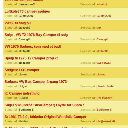
Startet af:
SimonnomiS
Seneste af:
schultze
Luftkølet T3 camper sælges
Startet af:
Gustavsen
Seneste af:
Gustavsen
Vw t2, til salg nu.
Startet af:
stoltze86
Seneste af:
bfp
Solgt - VW T2 1976 Bay Camper til salg
Startet af:
Campgirl
Seneste af:
Campgirl
VW 1975 Sælges, kom med et bud!
Startet af:
stoltze86
Seneste af:
stoltze86
Hjælp til 1975 T2 Camper projekt
Startet af:
stoltze86
Seneste af:
vwoderwat
Sælges: Lt31 camper
Startet af:
clavws
Seneste af:
clavws
Sælges: VW Bus Camper årgang 1973
Startet af:
Holger
Seneste af:
Henrik Harder
K: Camper indretning
Startet af:
BusTrip
Seneste af:
Per Madsen
Søger VW (Gerne Bus/Camper) i bytte for Supra !
Startet af:
Benjamin S
Seneste af:
Benjamin S
S: 1981 T3 2,0 , luftkølet Original Westfalia Camper
Startet af:
Nicklas
Seneste af:
ole@enkelt.dk