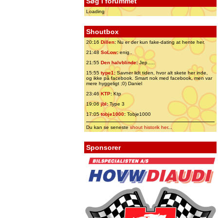
Søg i forummet
Loading
Shoutbox
20:16
Dillen
:
Nu er der kun fake-dating at hente her.
21:48
SoLow
:
enig..
21:55
Den halvblinde
:
Jep.....
15:55
type1
:
Savner lidt tiden, hvor alt skete her inde,
og ikke på facebook. Smart nok med facebook, men var
mere hyggeligt ;0) Daniel
23:46
KTP
:
Ktp
19:06
jbl
:
Type 3
17:05
tobje1000
:
Tobje1000
Du kan se seneste
shout historik her
...
Sponsorer