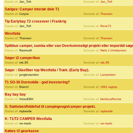
Startet af:
Jan_Toft
Seneste af:
Jan_Toft
Sælges: Camper interiør dele T1
Startet af:
Cutyve
Seneste af:
Thansen
Tip Earlybay 72 crossover i Frankrig
Startet af:
Jan_Toft
Seneste af:
Rene72
Westfalia
Startet af:
Thansen
Seneste af:
Thansen
Splitbus camper, samba eller van Overkommeligt projekt eller importbil søg
Startet af:
Rasmusfi
Seneste af:
Niels J christiansen
Søger t2 camper/bus
Startet af:
mlc.85
Seneste af:
mlc.85
Søger : Glasfiber top Westfalia / Træk. (Early Bay).
Startet af:
junglemanden
Seneste af:
Larswolsen
T1 SO-36 Dormobile - god investering?
Startet af:
BrianU
Seneste af:
1961 ragtop
Bay bay bay
Startet af:
VictorEBH
Seneste af:
kleinbusRonnie
S: Støtteben/foldefod til campingvogn/camper-projekt.
Startet af:
mybeetle
Seneste af:
mybeetle
K: T1/T2 CAMPER Westfalia
Startet af:
vw mads
Seneste af:
vw mads
Købes t3 gearkasse