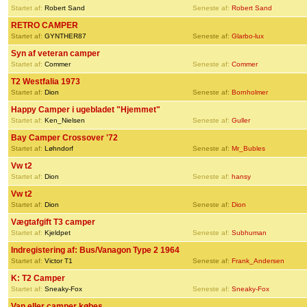
Startet af:
Robert Sand
Seneste af:
Robert Sand
RETRO CAMPER
Startet af:
GYNTHER87
Seneste af:
Glarbo-lux
Syn af veteran camper
Startet af:
Commer
Seneste af:
Commer
T2 Westfalia 1973
Startet af:
Dion
Seneste af:
Bornholmer
Happy Camper i ugebladet "Hjemmet"
Startet af:
Ken_Nielsen
Seneste af:
Guller
Bay Camper Crossover '72
Startet af:
Løhndorf
Seneste af:
Mr_Bubles
Vw t2
Startet af:
Dion
Seneste af:
hansy
Vw t2
Startet af:
Dion
Seneste af:
Dion
Vægtafgift T3 camper
Startet af:
Kjeldpet
Seneste af:
Subhuman
Indregistering af: Bus/Vanagon Type 2 1964
Startet af:
Victor T1
Seneste af:
Frank_Andersen
K: T2 Camper
Startet af:
Sneaky-Fox
Seneste af:
Sneaky-Fox
Van eller camper købes