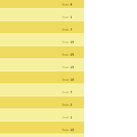
Svar:
6
Svar:
1
Svar:
7
Svar:
15
Svar:
25
Svar:
15
Svar:
10
Svar:
7
Svar:
2
Svar:
1
Svar:
10