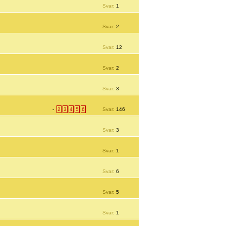
Svar:
1
Svar:
2
Svar:
12
Svar:
2
Svar:
3
-
2
3
4
5
6
Svar:
146
Svar:
3
Svar:
1
Svar:
6
Svar:
5
Svar:
1