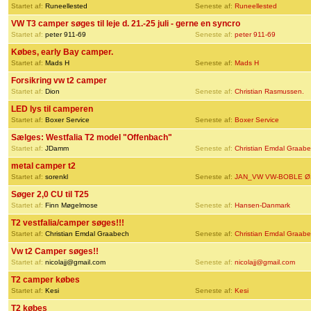
Startet af:
Runeellested
Seneste af:
Runeellested
VW T3 camper søges til leje d. 21.-25 juli - gerne en syncro
Startet af:
peter 911-69
Seneste af:
peter 911-69
Købes, early Bay camper.
Startet af:
Mads H
Seneste af:
Mads H
Forsikring vw t2 camper
Startet af:
Dion
Seneste af:
Christian Rasmussen.
LED lys til camperen
Startet af:
Boxer Service
Seneste af:
Boxer Service
Sælges: Westfalia T2 model "Offenbach"
Startet af:
JDamm
Seneste af:
Christian Emdal Graab
metal camper t2
Startet af:
sorenkl
Seneste af:
JAN_VW VW-BOBLE Ø
Søger 2,0 CU til T25
Startet af:
Finn Møgelmose
Seneste af:
Hansen-Danmark
T2 vestfalia/camper søges!!!
Startet af:
Christian Emdal Graabech
Seneste af:
Christian Emdal Graab
Vw t2 Camper søges!!
Startet af:
nicolajj@gmail.com
Seneste af:
nicolajj@gmail.com
T2 camper købes
Startet af:
Kesi
Seneste af:
Kesi
T2 købes