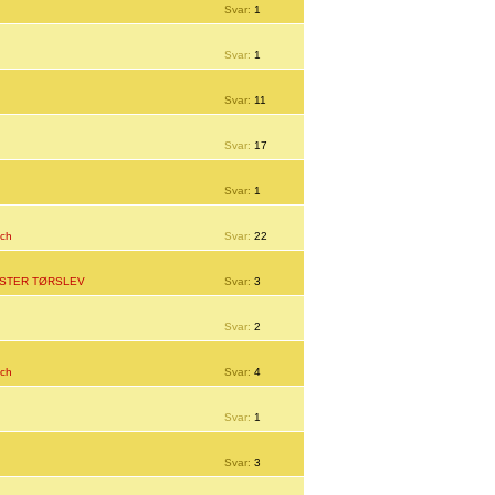
Svar:
1
Svar:
1
Svar:
11
Svar:
17
Svar:
1
ech
Svar:
22
STER TØRSLEV
Svar:
3
Svar:
2
ech
Svar:
4
Svar:
1
Svar:
3