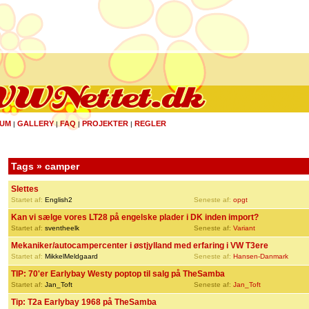
UM
GALLERY
FAQ
PROJEKTER
REGLER
|
|
|
|
Tags » camper
Slettes
Startet af:
English2
Seneste af:
opgt
Kan vi sælge vores LT28 på engelske plader i DK inden import?
Startet af:
sventheelk
Seneste af:
Variant
Mekaniker/autocampercenter i østjylland med erfaring i VW T3ere
Startet af:
MikkelMeldgaard
Seneste af:
Hansen-Danmark
TIP: 70'er Earlybay Westy poptop til salg på TheSamba
Startet af:
Jan_Toft
Seneste af:
Jan_Toft
Tip: T2a Earlybay 1968 på TheSamba