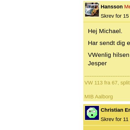
Hansson
M
Skrev for 15 
Hej Michael.
Har sendt dig e
VWenlig hilsen
Jesper
--------------------------
VW 113 fra 67, sp
MIB Aalborg
Christian 
Skrev for 11 