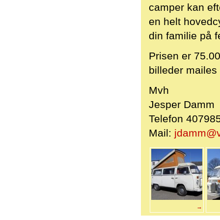
camper kan efte
en helt hovedcy
din familie på f
Prisen er 75.00
billeder mailes
Mvh
Jesper Damm
Telefon 40798
Mail:
jdamm@vi
→