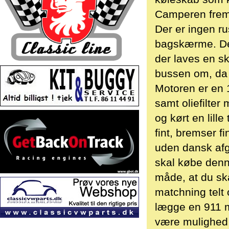
Camperen fremt
Der er ingen ru
bagskærme. De 
der laves en s
bussen om, da 
Motoren er en 1
samt oliefilter
og kørt en lill
fint, bremser f
uden dansk afgi
skal købe denn
måde, at du ska
matchning telt
lægge en 911 mo
være mulighed