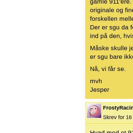
gamle 911'ere. 
originale og fi
forskellen mell
Der er sgu da f
ind på den, hv
Måske skulle je
er sgu bare ikke 
Nå, vi får se.
mvh
Jesper
FrostyRaci
Skrev for 16 
Hvad med et 911