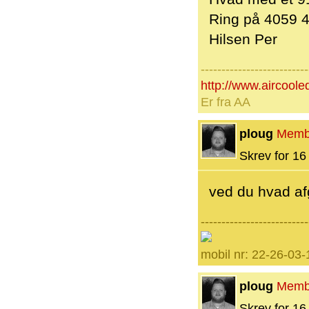
Ring på 4059 
Hilsen Per
--------------------------
http://www.aircoole
Er fra AA
ploug
Memb
Skrev for 16 
ved du hvad afg
--------------------------
mobil nr: 22-26-03-
ploug
Memb
Skrev for 16 