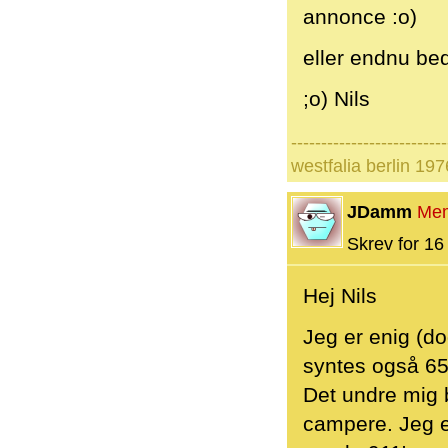
annonce :o)
eller endnu bedr
;o) Nils
--------------------------
westfalia berlin 197
JDamm
Me
Skrev for 16 
Hej Nils
Jeg er enig (do
syntes også 65
Det undre mig b
campere. Jeg e