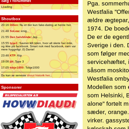
Søg i forummet
Pga. sommerhus
Loading
Westfalia "Off
Shoutbox
ældre ægtepar,
20:16
Dillen
:
Nu er der kun fake-dating at hente her.
1974. De boede
21:48
SoLow
:
enig..
De er de egentl
21:55
Den halvblinde
:
Jep.....
15:55
type1
:
Savner lidt tiden, hvor alt skete her inde,
Sverige i den.
og ikke på facebook. Smart nok med facebook, men var
mere hyggeligt ;0) Daniel
som følger med 
23:46
KTP
:
Ktp
servicehæftet, 
19:06
jbl
:
Type 3
17:05
tobje1000
:
Tobje1000
såsom moskiton
Du kan se seneste
shout historik her
...
Westfalia omby
Modellen som e
Sponsorer
som Helsinki, B
alone" fortelt
sæder, orange.
virker. gassy
køleskab som k