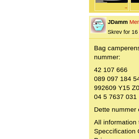
→
JDamm
Me
Skrev for 16 
Bag camperens
nummer:
42 107 666
089 097 184 5
992609 Y15 Z0
04 5 7637 031
Dette nummer 
All informatio
Speccification