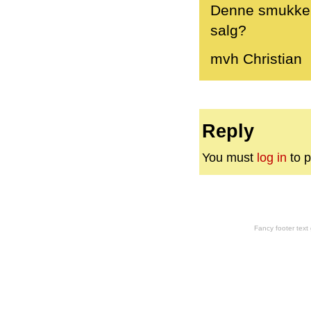
Denne smukke bu
salg?
mvh Christian
Reply
You must
log in
to p
Fancy footer tex