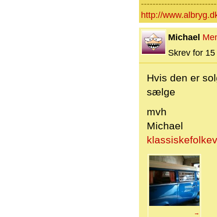
--------------------------
http://www.albryg.d
Michael
Me
Skrev for 15 
Hvis den er sol
sælge
mvh
Michael
klassiskefolk
→