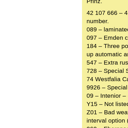
Prinz.
42 107 666 – 4
number.
089 – laminate
097 – Emden c
184 – Three poi
up automatic a
547 – Extra rus
728 – Special 
74 Westfalia 
9926 – Special
09 – Intenior 
Y15 – Not liste
Z01 – Bad weat
interval optio