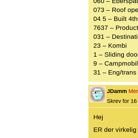
060 – Eberspach
073 – Roof ope
04 5 – Built 4t
7637 – Produc
031 – Destinat
23 – Kombi
1 – Sliding doo
9 – Campmobi
31 – Eng/trans
JDamm
Me
Skrev for 16 
Hej
ER der virkeli