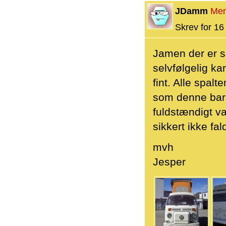
JDamm
Me
Skrev for 16 
Jamen der er s
selvfølgelig ka
fint. Alle spal
som denne bare 
fuldstændigt va
sikkert ikke fal
mvh
Jesper