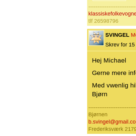
--------------------------
klassiskefolkevog
tlf 26598796
SVINGEL
M
Skrev for 15 
Hej Michael
Gerne mere info
Med vwenlig hi
Bjørn
--------------------------
Bjørnen
b.svingel@gmail.c
Frederiksværk 217