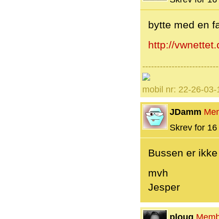
bytte med en f
http://vwnettet
--------------------------
mobil nr: 22-26-03-
JDamm
Me
Skrev for 16 
Bussen er ikke 
mvh
Jesper
ploug
Memb