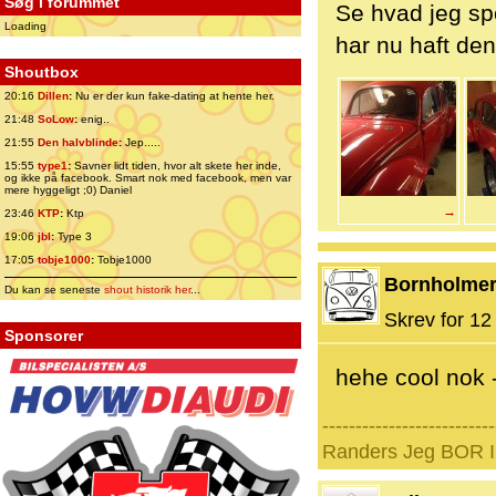
Søg i forummet
Se hvad jeg spo
Loading
har nu haft den
Shoutbox
20:16
Dillen
:
Nu er der kun fake-dating at hente her.
21:48
SoLow
:
enig..
21:55
Den halvblinde
:
Jep.....
15:55
type1
:
Savner lidt tiden, hvor alt skete her inde,
og ikke på facebook. Smart nok med facebook, men var
mere hyggeligt ;0) Daniel
→
23:46
KTP
:
Ktp
19:06
jbl
:
Type 3
17:05
tobje1000
:
Tobje1000
Bornholme
Du kan se seneste
shout historik her
...
Skrev for 12 
Sponsorer
hehe cool nok 
--------------------------
Randers Jeg BOR I 