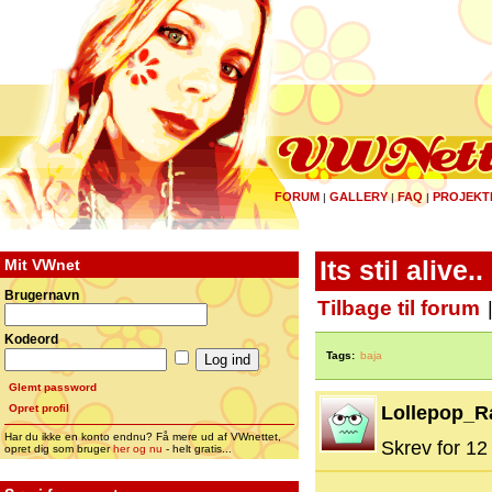
FORUM
GALLERY
FAQ
PROJEKT
|
|
|
Mit VWnet
Its stil alive..
Brugernavn
Tilbage til forum
Kodeord
Tags:
baja
Glemt password
Opret profil
Lollepop_R
Har du ikke en konto endnu? Få mere ud af VWnettet,
Skrev for 12 
opret dig som bruger
her og nu
- helt gratis...