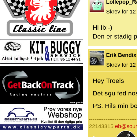
Lollepop_R
Skrev for 12 
Hi Ib:-)
Den er stadig 
Erik Bendix
Skrev for 12 
Hey Troels
Det sgu fed nost
PS. Hils min b
--------------------------
22143315
eb@soun