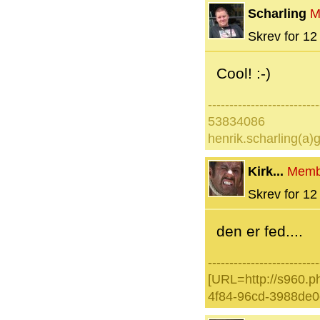
Scharling
M
Skrev for 12 
Cool! :-)
--------------------------
53834086
henrik.scharling(a)
Kirk...
Memb
Skrev for 12 
den er fed....
--------------------------
[URL=http://s960.p
4f84-96cd-3988de0