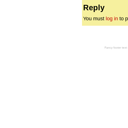
Reply
You must
log in
to p
Fancy footer tex