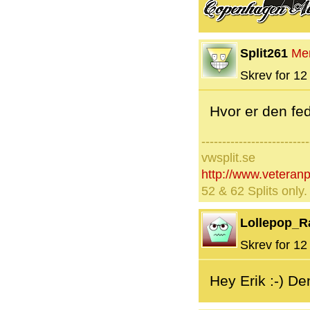
Split261
Me
Skrev for 12 
Hvor er den fed
--------------------------
vwsplit.se
http://www.veteran
52 & 62 Splits only
Lollepop_R
Skrev for 12 
Hey Erik :-) Den