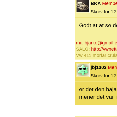
BKA
Membe
Skrev for 12 
Godt at at se d
--------------------------
mailbjarke@gmail.
SALG:
http://vwnet
Vw 411 morfar cruis
jbj1303
Mem
Skrev for 12 
er det den baj
mener det var 