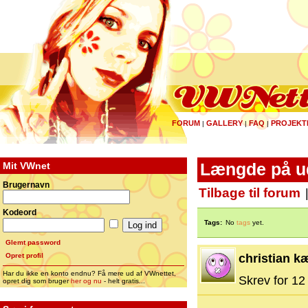
FORUM
GALLERY
FAQ
PROJEKT
|
|
|
Mit VWnet
Længde på u
Brugernavn
Tilbage til forum
Kodeord
Tags:
No
tags
yet.
Glemt password
Opret profil
christian k
Har du ikke en konto endnu? Få mere ud af VWnettet,
Skrev for 12 
opret dig som bruger
her og nu
- helt gratis...