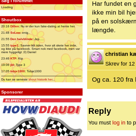
Søg i forummet
Har fundet en 
Loading
ikke min bil h
Shoutbox
på en solskærm
20:16
Dillen
:
Nu er der kun fake-dating at hente her.
længde.
21:48
SoLow
:
enig..
21:55
Den halvblinde
:
Jep.....
15:55
type1
:
Savner lidt tiden, hvor alt skete her inde,
og ikke på facebook. Smart nok med facebook, men var
mere hyggeligt ;0) Daniel
christian k
23:46
KTP
:
Ktp
Skrev for 12 
19:06
jbl
:
Type 3
17:05
tobje1000
:
Tobje1000
Og ca. 120 fra 
Du kan se seneste
shout historik her
...
Sponsorer
Reply
You must
log in
to p