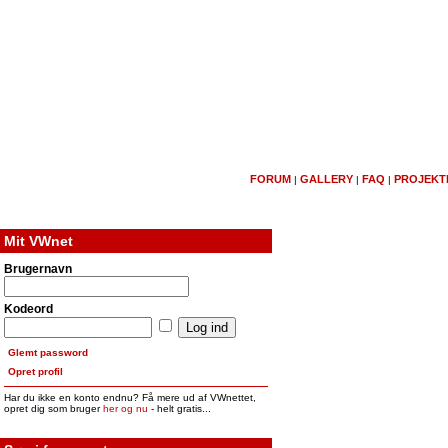
FORUM
GALLERY
FAQ
PROJEKT
|
|
|
Mit VWnet
Bus tag
Brugernavn
Tilbage til forum
Kodeord
Tags:
No
tags
yet.
Glemt password
Opret profil
Allan 2000 
Har du ikke en konto endnu? Få mere ud af VWnettet,
Skrev for 12 
opret dig som bruger
her og nu
- helt gratis...