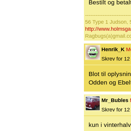
Bestilt og betal
--------------------------
56 Type 1 Judson, 
http://www.holmsg
Ragbugs(a)gmail.
Henrik_K
M
Skrev for 12 
Blot til oplysn
Odden og Ebelt
Mr_Bubles
Skrev for 12 
kun i vinterhal