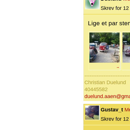
Skrev for 12 
Lige et par ste
→
--------------------------
Christian Duelund
40445582
duelund.aaen@gma
Gustav_t
M
Skrev for 12 