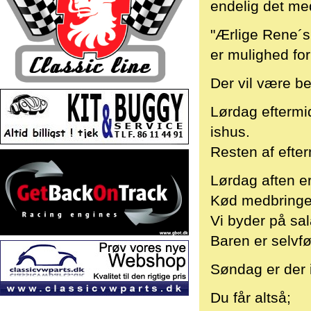
endelig det med
"Ærlige Rene´s
er mulighed for
Der vil være be
Lørdag eftermid
ishus.
Resten af efter
Lørdag aften er
Kød medbringer 
Vi byder på sal
Baren er selvf
Søndag er der
Du får altså;