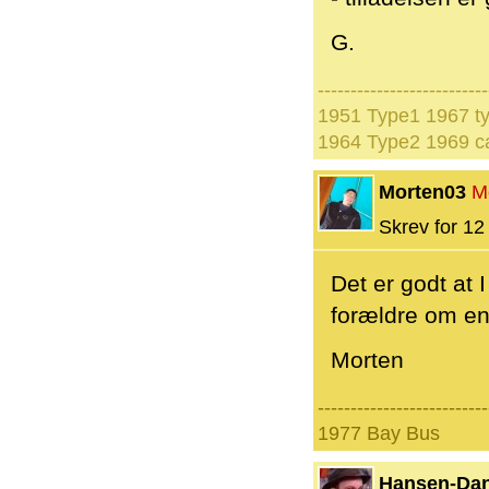
G.
--------------------------
1951 Type1 1967 t
1964 Type2 1969 ca
Morten03
M
Skrev for 12 
Det er godt at I
forældre om en 
Morten
--------------------------
1977 Bay Bus
Hansen-Da