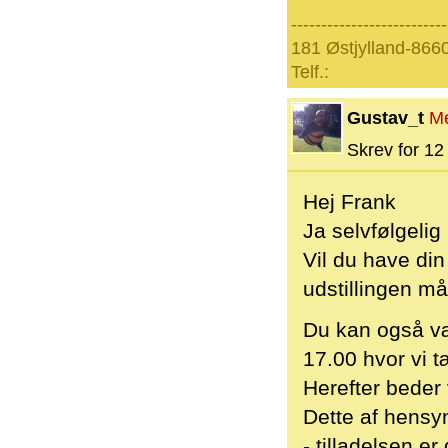
--------------------------
181 Østjylland-866
Telf.:
Gustav_t
M
Skrev for 12 
Hej Frank
Ja selvfølgeli
Vil du have di
udstillingen må
Du kan også væl
17.00 hvor vi t
Herefter beder
Dette af hensyn
- tilladelsen e