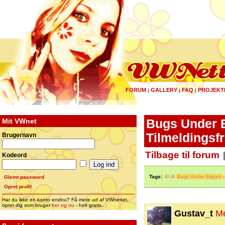
FORUM
GALLERY
FAQ
PROJEKT
|
|
|
Mit VWnet
Bugs Under B
Tilmeldingsfr
Brugernavn
Tilbage til forum
Kodeord
Tags:
BUB
Bugs Under Bøgen
Glemt password
Opret profil
Har du ikke en konto endnu? Få mere ud af VWnettet,
opret dig som bruger
her og nu
- helt gratis...
Gustav_t
M