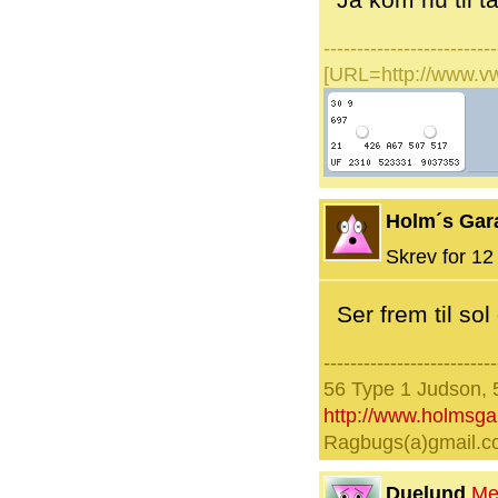
Ja kom nu til t
--------------------------
[URL=http://www.v
Holm´s Gar
Skrev for 12 
Ser frem til s
--------------------------
56 Type 1 Judson, 
http://www.holmsg
Ragbugs(a)gmail.
Duelund
Me