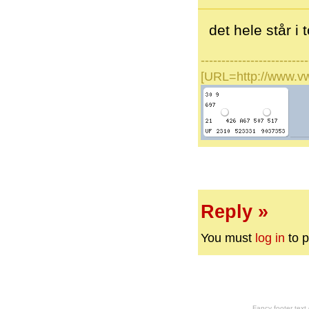
det hele står i
--------------------------
[URL=http://www.v
Reply »
You must
log in
to p
Fancy footer tex