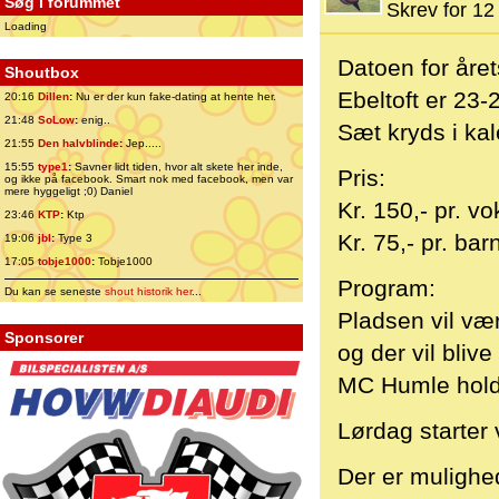
Søg i forummet
Skrev for 12 
Loading
Datoen for åre
Shoutbox
Ebeltoft er 23-
20:16
Dillen
:
Nu er der kun fake-dating at hente her.
21:48
SoLow
:
enig..
Sæt kryds i kal
21:55
Den halvblinde
:
Jep.....
15:55
type1
:
Savner lidt tiden, hvor alt skete her inde,
Pris:
og ikke på facebook. Smart nok med facebook, men var
mere hyggeligt ;0) Daniel
Kr. 150,- pr. v
23:46
KTP
:
Ktp
Kr. 75,- pr. bar
19:06
jbl
:
Type 3
17:05
tobje1000
:
Tobje1000
Program:
Du kan se seneste
shout historik her
...
Pladsen vil vær
Sponsorer
og der vil bliv
MC Humle hold
Lørdag starter
Der er mulighed