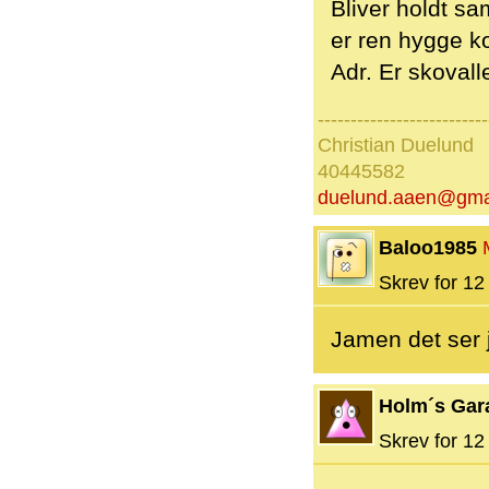
Bliver holdt s
er ren hygge ko
Adr. Er skovall
--------------------------
Christian Duelund
40445582
duelund.aaen@gma
Baloo1985
Skrev for 12 
Jamen det ser je
Holm´s Gar
Skrev for 12 