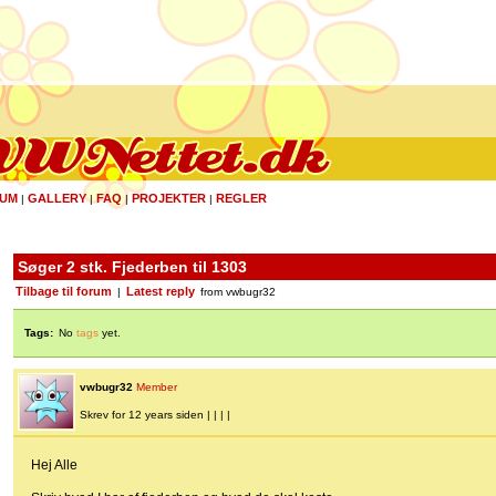
UM
GALLERY
FAQ
PROJEKTER
REGLER
|
|
|
|
Søger 2 stk. Fjederben til 1303
Tilbage til forum
Latest reply
|
from vwbugr32
Tags:
No
tags
yet.
vwbugr32
Member
Skrev for 12 years siden | | | |
Hej Alle