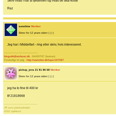
Skriv hvad I har af fjederben og hvad de skal koste
Raz
sunshine
Member
Skrev for 12 years siden | | | |
Jeg har i Middelfart - ring eller skriv, hvis interesseret.
-------------------------------------------
bingodk@stofanet.dk
- 64400767 (fastnet)
Forskelligt til salg -
http://vwnettet.dk/topic/187687
pickup_jens 21 81 86 68
Member
Skrev for 12 years siden | | | |
jeg ha to fine til 400 kr
tlf 21818668
-------------------------------------------
JR auto.pladearbejde
4262 sjælland