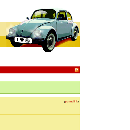
(
permalink
)