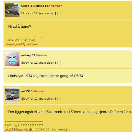
Cisse & Celinas Far
Member
Skrev for 12 years siden | | | |
Hvad årgang?
-------------------------------------------
20697035 Kalundborg
dennisdarre@gmail.com
vwbugr32
Member
Skrev for 12 years siden | | | |
Undskyld 1974 registreret første gang 16.05.74
vw1303
Member
Skrev for 12 years siden | | | |
Der ligger også et sæt i Skærbæk med 50mm sænkningsfjedre. Er åben for b
-------------------------------------------
1303 big & ?????????????
vw1303@paradis.dk
- 20484650 - Sønderjylland