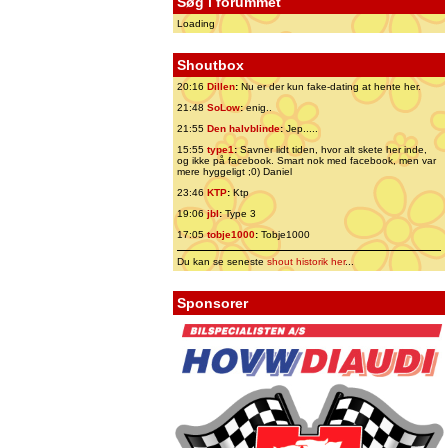
Søg i forummet
Loading
Shoutbox
20:16
Dillen
:
Nu er der kun fake-dating at hente her.
21:48
SoLow
:
enig..
21:55
Den halvblinde
:
Jep.....
15:55
type1
:
Savner lidt tiden, hvor alt skete her inde,
og ikke på facebook. Smart nok med facebook, men var
mere hyggeligt ;0) Daniel
23:46
KTP
:
Ktp
19:06
jbl
:
Type 3
17:05
tobje1000
:
Tobje1000
Du kan se seneste
shout historik her
...
Sponsorer