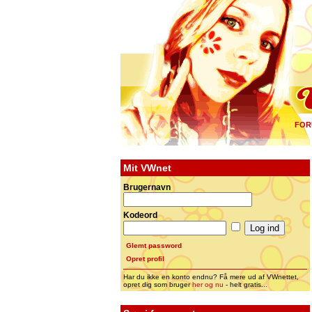
FOR
Mit VWnet
Brugernavn
Kodeord
Glemt password
Opret profil
Har du ikke en konto endnu? Få mere ud af VWnettet,
opret dig som bruger
her og nu
- helt gratis...