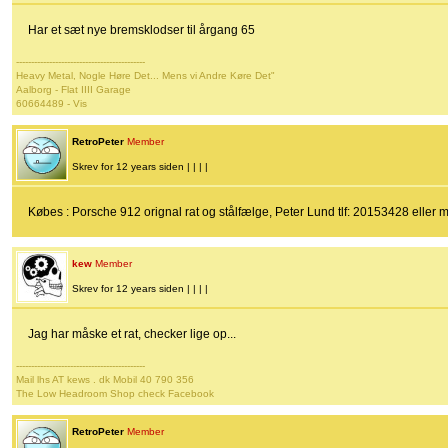
Har et sæt nye bremsklodser til årgang 65
-------------------------------------------
Heavy Metal, Nogle Høre Det... Mens vi Andre Køre Det"
Aalborg - Flat IIII Garage
60664489 - Vis
RetroPeter
Member
Skrev for 12 years siden | | | |
Købes : Porsche 912 orignal rat og stålfælge, Peter Lund tlf: 20153428 eller 
kew
Member
Skrev for 12 years siden | | | |
Jag har måske et rat, checker lige op...
-------------------------------------------
Mail lhs AT kews . dk Mobil 40 790 356
The Low Headroom Shop check Facebook
RetroPeter
Member