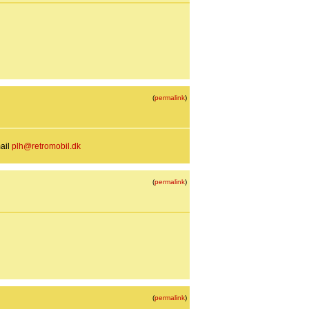
(
permalink
)
mail
plh@retromobil.dk
(
permalink
)
(
permalink
)