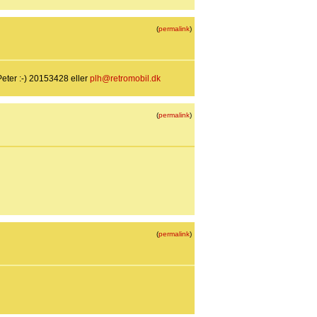
(
permalink
)
Peter :-) 20153428 eller
plh@retromobil.dk
(
permalink
)
(
permalink
)