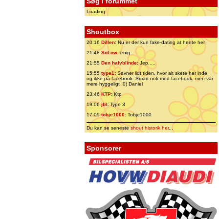
Søg i forummet
Loading
Shoutbox
20:16
Dillen
:
Nu er der kun fake-dating at hente her.
21:48
SoLow
:
enig..
21:55
Den halvblinde
:
Jep.....
15:55
type1
:
Savner lidt tiden, hvor alt skete her inde,
og ikke på facebook. Smart nok med facebook, men var
mere hyggeligt ;0) Daniel
23:46
KTP
:
Ktp
19:06
jbl
:
Type 3
17:05
tobje1000
:
Tobje1000
Du kan se seneste
shout historik her
...
Sponsorer