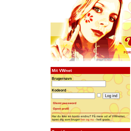
FOR
Mit VWnet
Brugernavn
Kodeord
Glemt password
Opret profil
Har du ikke en konto endnu? Få mere ud af VWnettet,
opret dig som bruger
her og nu
- helt gratis...