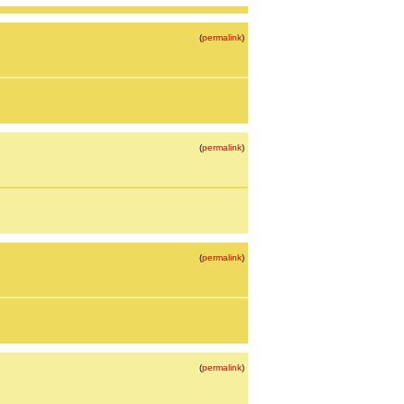
(
permalink
)
(
permalink
)
(
permalink
)
(
permalink
)