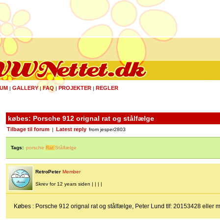
UM
GALLERY
FAQ
PROJEKTER
REGLER
|
|
|
|
købes: Porsche 912 orignal rat og stålfælge
Tilbage til forum
Latest reply
|
from jesper2803
Tags:
porsche
Rat
Stålfælge
RetroPeter
Member
Skrev for 12 years siden | | | |
Købes : Porsche 912 orignal rat og stålfælge, Peter Lund tlf: 20153428 eller 