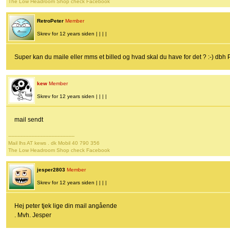
The Low Headroom Shop check Facebook
RetroPeter
Member
Skrev for 12 years siden | | | |
Super kan du maile eller mms et billed og hvad skal du have for det ? :-) dbh 
kew
Member
Skrev for 12 years siden | | | |
mail sendt
-------------------------------------------
Mail lhs AT kews . dk Mobil 40 790 356
The Low Headroom Shop check Facebook
jesper2803
Member
Skrev for 12 years siden | | | |
Hej peter tjek lige din mail angående
. Mvh. Jesper