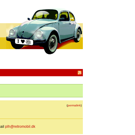
(
permalink
)
mail
plh@retromobil.dk