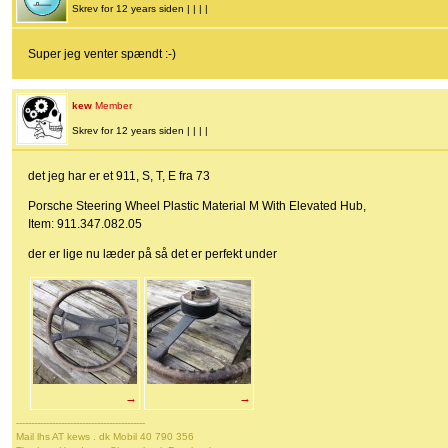
Skrev for 12 years siden | | | |
Super jeg venter spændt :-)
kew
Member
Skrev for 12 years siden | | | |
det jeg har er et 911, S, T, E fra 73
Porsche Steering Wheel Plastic Material M With Elevated Hub,
Item: 911.347.082.05
der er lige nu læder på så det er perfekt under
→
→
-------------------------------------------
Mail lhs AT kews . dk Mobil 40 790 356