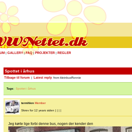
UM
GALLERY
FAQ
PROJEKTER
REGLER
|
|
|
|
Spottet i århus
Tilbage til forum
Latest reply
|
from kleinbusRonnie
Tags:
Spottet i århus
termhlen
Member
Skrev for 12 years siden | | | |
Jeg kørte lige forbi denne bus, nogen der kender den