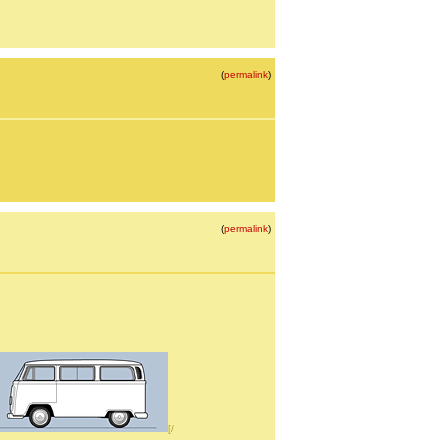
(
permalink
)
(
permalink
)
[/