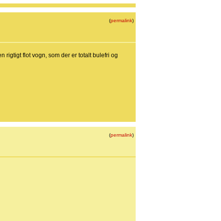
(
permalink
)
igtigt flot vogn, som der er totalt bulefri og
(
permalink
)