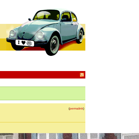
(
permalink
)