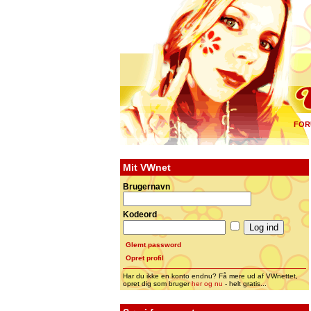
FOR
Mit VWnet
Brugernavn
Kodeord
Glemt password
Opret profil
Har du ikke en konto endnu? Få mere ud af VWnettet,
opret dig som bruger
her og nu
- helt gratis...