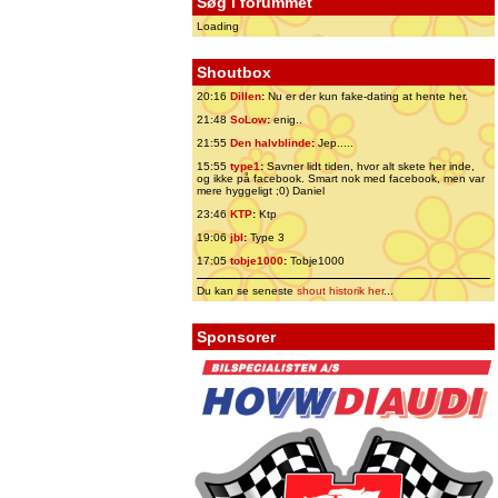
Søg i forummet
Loading
Shoutbox
20:16
Dillen
:
Nu er der kun fake-dating at hente her.
21:48
SoLow
:
enig..
21:55
Den halvblinde
:
Jep.....
15:55
type1
:
Savner lidt tiden, hvor alt skete her inde,
og ikke på facebook. Smart nok med facebook, men var
mere hyggeligt ;0) Daniel
23:46
KTP
:
Ktp
19:06
jbl
:
Type 3
17:05
tobje1000
:
Tobje1000
Du kan se seneste
shout historik her
...
Sponsorer