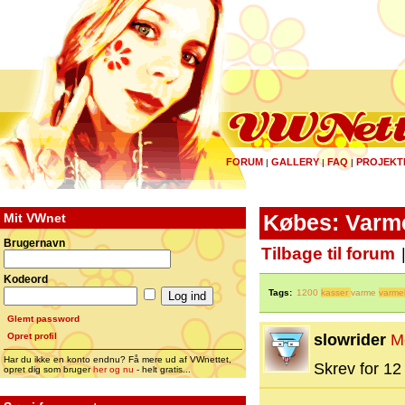
FORUM
GALLERY
FAQ
PROJEKT
|
|
|
Mit VWnet
Købes: Varme
Brugernavn
Tilbage til forum
Kodeord
Tags:
1200
kasser
varme
varme
Glemt password
Opret profil
slowrider
M
Har du ikke en konto endnu? Få mere ud af VWnettet,
Skrev for 12 
opret dig som bruger
her og nu
- helt gratis...