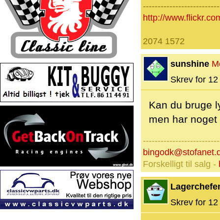
--------------------------
http://www.flickr
2074 1572
sunshine
M
Skrev for 12 
Kan du bruge ly
men har noget o
--------------------------
bingodk@stofanet.
Forskelligt til salg -
Lagerchefe
Skrev for 12 