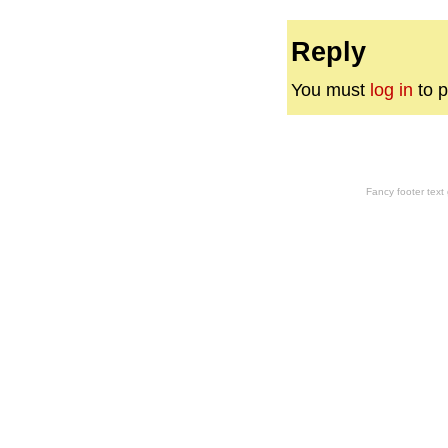
Reply
You must
log in
to p
Fancy footer tex