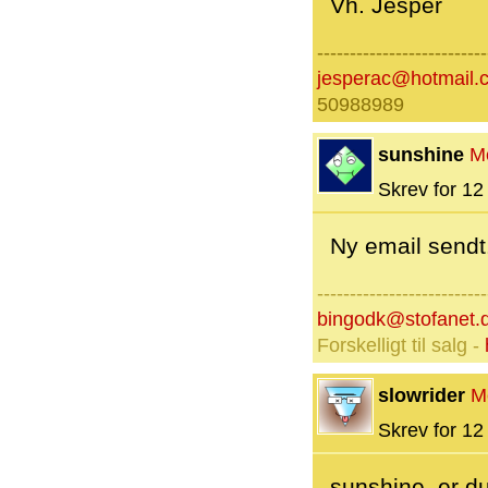
Vh. Jesper
--------------------------
jesperac@hotmail.
50988989
sunshine
M
Skrev for 12 
Ny email sendt
--------------------------
bingodk@stofanet.
Forskelligt til salg -
slowrider
M
Skrev for 12 
sunshine, er du