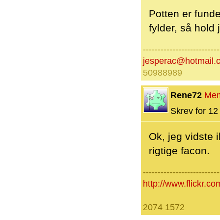
Potten er fund
fylder, så hold 
--------------------------
jesperac@hotmail.
50988989
Rene72
Me
Skrev for 12 
Ok, jeg vidste
rigtige facon.
--------------------------
http://www.flickr
2074 1572