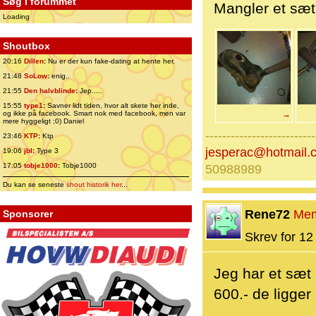
Søg i forummet
Mangler et sæt
Loading
Shoutbox
20:16
Dillen
:
Nu er der kun fake-dating at hente her.
21:48
SoLow
:
enig..
21:55
Den halvblinde
:
Jep.....
15:55
type1
:
Savner lidt tiden, hvor alt skete her inde,
og ikke på facebook. Smart nok med facebook, men var
→
mere hyggeligt ;0) Daniel
--------------------------
23:46
KTP
:
Ktp
jesperac@hotmail.
19:06
jbl
:
Type 3
17:05
tobje1000
:
Tobje1000
50988989
Du kan se seneste
shout historik her
...
Rene72
Me
Sponsorer
Skrev for 12 
Jeg har et sæt 
600.- de ligger