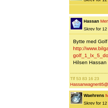
Hassan
Me
Skrev for 12 
Bytte med Golf 
http://www.bilg
golf_1_lx_5_do
Hilsen Hassan
--------------------------
Tlf 53 83 16 23
Hassanwagner85@
Waehrens
M
Skrev for 12 