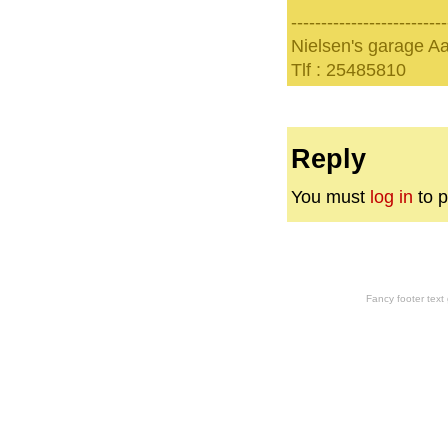
--------------------------
Nielsen's garage Aa
Tlf : 25485810
Reply
You must
log in
to p
Fancy footer tex