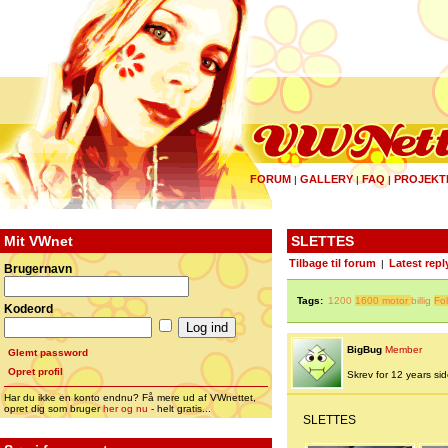
FORUM
GALLERY
FAQ
PROJEKT
|
|
|
Mit VWnet
SLETTES
Tilbage til forum
Latest repl
|
Brugernavn
Tags:
1200
1600 motor
billig
Fo
Kodeord
BigBug
Member
Glemt password
Opret profil
Skrev for 12 years side
Har du ikke en konto endnu? Få mere ud af VWnettet,
opret dig som bruger
her og nu
- helt gratis...
SLETTES