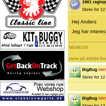
1961 ragtop
Skrev for 12 
Hej Anders
Jeg har interesse
--------------------------
NEMESIS
Henv på 4093l4 fire
BigBug
Me
Skrev for 12 
BigBug
Me
Skrev for 12 