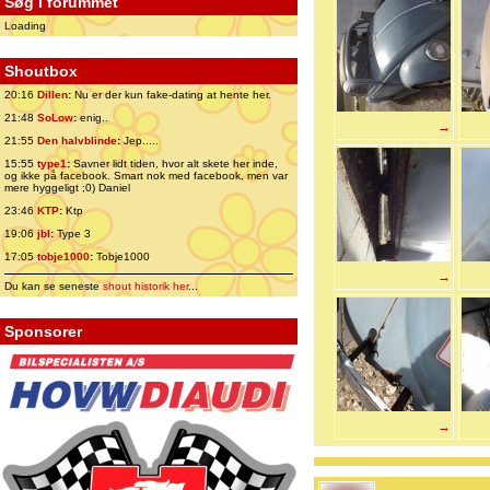
Søg i forummet
Loading
Shoutbox
20:16
Dillen
:
Nu er der kun fake-dating at hente her.
21:48
SoLow
:
enig..
→
21:55
Den halvblinde
:
Jep.....
15:55
type1
:
Savner lidt tiden, hvor alt skete her inde,
og ikke på facebook. Smart nok med facebook, men var
mere hyggeligt ;0) Daniel
23:46
KTP
:
Ktp
19:06
jbl
:
Type 3
17:05
tobje1000
:
Tobje1000
→
Du kan se seneste
shout historik her
...
Sponsorer
→