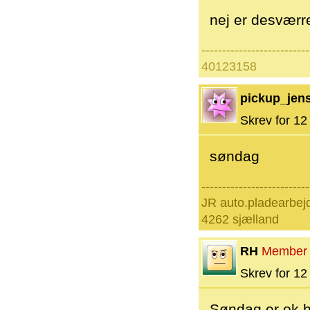
nej er desværr
--------------------------
40123158
pickup_jens
Skrev for 12 
søndag
--------------------------
JR auto.pladearbej
4262 sjælland
RH
Member
Skrev for 12 
Søndag er ok h