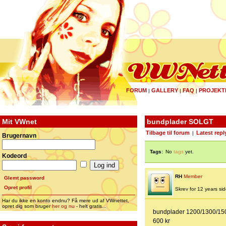
FORUM
GALLERY
FAQ
PROJEKT
|
|
|
Mit VWnet
bundplader SOLGT
Tilbage til forum
Latest repl
|
Brugernavn
Tags:
No
tags
yet.
Kodeord
RH
Member
Glemt password
Opret profil
Skrev for 12 years side
Har du ikke en konto endnu? Få mere ud af VWnettet,
opret dig som bruger
her og nu
- helt gratis...
bundplader 1200/1300/1500
600 kr