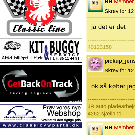
RH
Member
Skrev for 12 
ja det er det
--------------------------
40123158
pickup_jens
Skrev for 12 
ok så køber je
--------------------------
JR auto.pladearbej
4262 sjælland
RH
Member