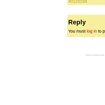
40123158
Reply
You must
log in
to p
Fancy footer tex