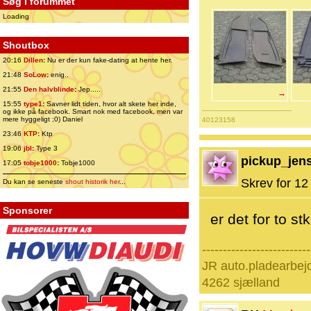
Søg i forummet
Loading
Shoutbox
20:16
Dillen
:
Nu er der kun fake-dating at hente her.
21:48
SoLow
:
enig..
21:55
Den halvblinde
:
Jep.....
→
15:55
type1
:
Savner lidt tiden, hvor alt skete her inde,
-------------------------------------------
og ikke på facebook. Smart nok med facebook, men var
mere hyggeligt ;0) Daniel
40123158
23:46
KTP
:
Ktp
19:06
jbl
:
Type 3
pickup_jens
17:05
tobje1000
:
Tobje1000
Skrev for 12 
Du kan se seneste
shout historik her
...
Sponsorer
er det for to s
--------------------------
JR auto.pladearbej
4262 sjælland