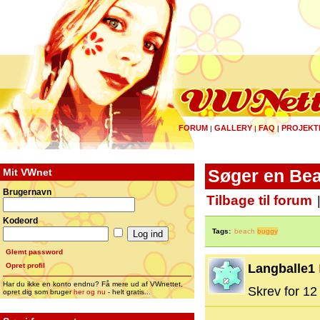
FORUM
GALLERY
FAQ
PROJEKT
|
|
|
Mit VWnet
Søger en Be
Brugernavn
Tilbage til forum
Kodeord
Tags:
beach
buggy
Glemt password
Opret profil
Langballe1
Har du ikke en konto endnu? Få mere ud af VWnettet,
Skrev for 12 
opret dig som bruger
her og nu
- helt gratis...