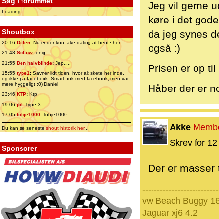
Søg i forummet
Jeg vil gerne 
Loading
køre i det gode
Shoutbox
da jeg synes d
20:16
Dillen
:
Nu er der kun fake-dating at hente her.
også :)
21:48
SoLow
:
enig..
21:55
Den halvblinde
:
Jep.....
Prisen er op til
15:55
type1
:
Savner lidt tiden, hvor alt skete her inde,
og ikke på facebook. Smart nok med facebook, men var
mere hyggeligt ;0) Daniel
Håber der er no
23:46
KTP
:
Ktp
19:06
jbl
:
Type 3
17:05
tobje1000
:
Tobje1000
Akke
Memb
Du kan se seneste
shout historik her
...
Skrev for 12 
Sponsorer
Der er masser 
--------------------------
vw Beach Buggy 1
Jaguar xj6 4.2