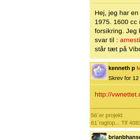
Hej, jeg har en
1975. 1600 cc m
forsikring. Jeg
svar til :
arnest
står tæt på Vib
kenneth p
M
Skrev for 12 
http://vwnettet
--------------------------
56´er projekt
61´ragtop... Tlf 40
brianbhans