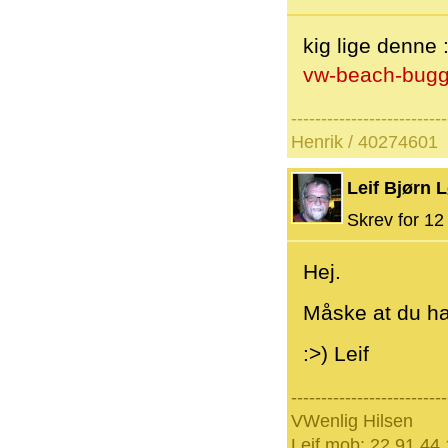
kig lige denne 
vw-beach-bug
--------------------------
Henrik / 40274601
Leif Bjørn 
Skrev for 12 
Hej.
Måske at du h
:>) Leif
--------------------------
VWenlig Hilsen
Leif mob: 22 91 44