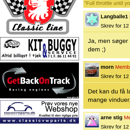
"Full throttle until
Langballe1
Skrev for 12 
Ja, men søger 
dem ;)
morn
Memb
Skrev for 12 
Det kan du få l
mange vinduer,
arne stig
M
Skrev for 12 