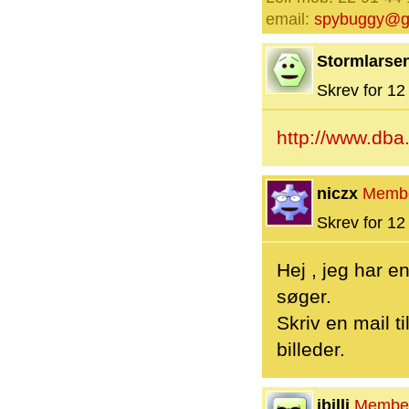
email:
spybuggy@g
Stormlarse
Skrev for 12 
http://www.db
niczx
Memb
Skrev for 12 
Hej , jeg har e
søger.
Skriv en mail ti
billeder.
jbillj
Membe