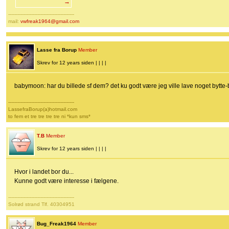
→
-------------------------------------------
mail:
vwfreak1964@gmail.com
Lasse fra Borup
Member
Skrev for 12 years siden | | | |
babymoon: har du billede sf dem? det ku godt være jeg ville lave noget bytt
-------------------------------------------
LassefraBorup(a)hotmail.com
to fem et tre tre tre tre ni *kun sms*
T.B
Member
Skrev for 12 years siden | | | |
Hvor i landet bor du...
Kunne godt være interesse i fælgene.
-------------------------------------------
Solrød strand Tlf. 40304951
Bug_Freak1964
Member