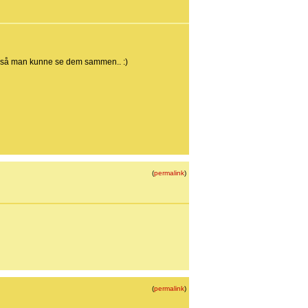
ælg så man kunne se dem sammen.. :)
(
permalink
)
(
permalink
)