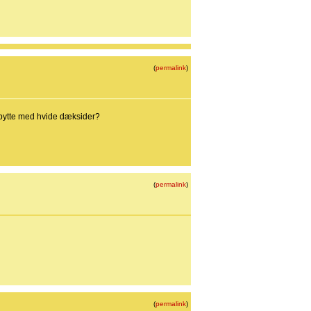
(
permalink
)
e-bytte med hvide dæksider?
(
permalink
)
(
permalink
)