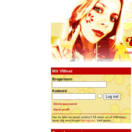
FOR
Mit VWnet
Brugernavn
Kodeord
Glemt password
Opret profil
Har du ikke en konto endnu? Få mere ud af VWnettet,
opret dig som bruger
her og nu
- helt gratis...