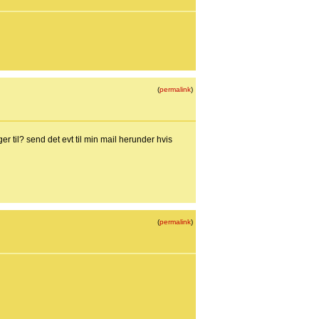
(
permalink
)
er til? send det evt til min mail herunder hvis
(
permalink
)