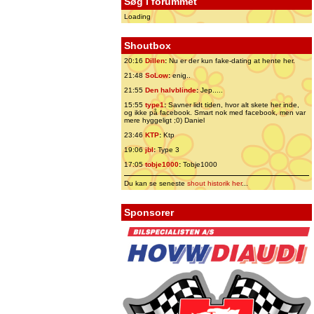
Søg i forummet
Loading
Shoutbox
20:16
Dillen
:
Nu er der kun fake-dating at hente her.
21:48
SoLow
:
enig..
21:55
Den halvblinde
:
Jep.....
15:55
type1
:
Savner lidt tiden, hvor alt skete her inde,
og ikke på facebook. Smart nok med facebook, men var
mere hyggeligt ;0) Daniel
23:46
KTP
:
Ktp
19:06
jbl
:
Type 3
17:05
tobje1000
:
Tobje1000
Du kan se seneste
shout historik her
...
Sponsorer