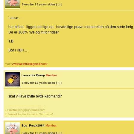
Skrev for 12 years siden | | | |
Lasse..
har billed.. ligger det lige op.. havde lige prøve monteret en på den sorte f
De er 100% nye og fri for ridser
T.B
Bor i KBH...
-------------------------------------------
mail:
vwfreak1964@gmail.com
Lasse fra Borup
Member
Skrev for 12 years siden | | | |
skal vi lave bytte bytte købmand?
-------------------------------------------
LassefraBorup(a)hotmail.com
to fem et tre tre tre tre ni *kun sms*
Bug_Freak1964
Member
Skrev for 12 years siden | | | |