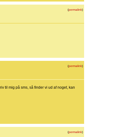
(
permalink
)
(
permalink
)
iv til mig på sms, så finder vi ud af noget, kan
(
permalink
)