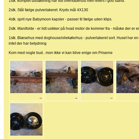
1stk. komplet udstødning har lidt overfladerust men ellers i god stand.
2stk. Stål fælge pulverlakeret. Kryds mål 4X130
4stk. sprit nye Babymoon kapsler - passer til fælge uden klips.
2stk. Manifolde - er lidt usikker på hvad motor de kommer fra - måske der er 
1stk. Blæsehus med doghouse/oliekølerhus - pulverlakeret sort. Huset har en bu
intet der har betydning
Kom med nogle bud.. mon ikke vi kan blive enige om Priserne
→
→
→