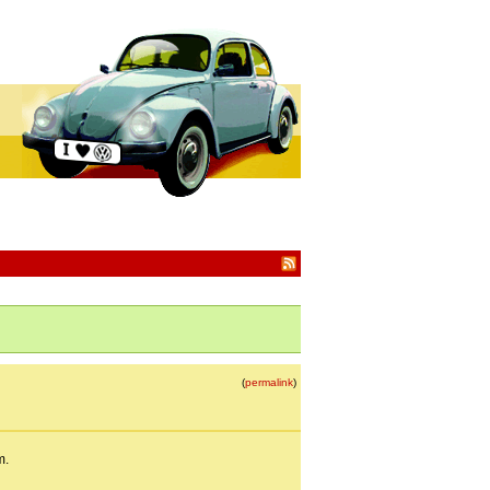
(
permalink
)
m.