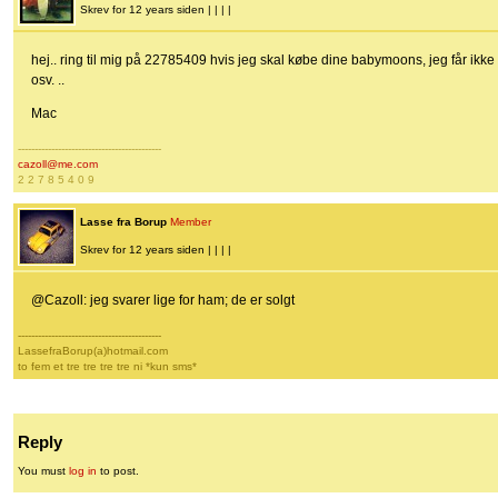
Skrev for 12 years siden | | | |
hej.. ring til mig på 22785409 hvis jeg skal købe dine babymoons, jeg får ikke
osv. ..
Mac
-------------------------------------------
cazoll@me.com
2 2 7 8 5 4 0 9
Lasse fra Borup
Member
Skrev for 12 years siden | | | |
@Cazoll: jeg svarer lige for ham; de er solgt
-------------------------------------------
LassefraBorup(a)hotmail.com
to fem et tre tre tre tre ni *kun sms*
Reply
You must
log in
to post.