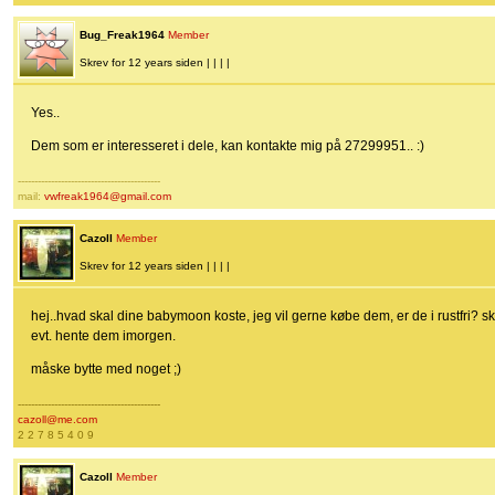
Bug_Freak1964
Member
Skrev for 12 years siden | | | |
Yes..
Dem som er interesseret i dele, kan kontakte mig på 27299951.. :)
-------------------------------------------
mail:
vwfreak1964@gmail.com
Cazoll
Member
Skrev for 12 years siden | | | |
hej..hvad skal dine babymoon koste, jeg vil gerne købe dem, er de i rustfri? skr
evt. hente dem imorgen.
måske bytte med noget ;)
-------------------------------------------
cazoll@me.com
2 2 7 8 5 4 0 9
Cazoll
Member