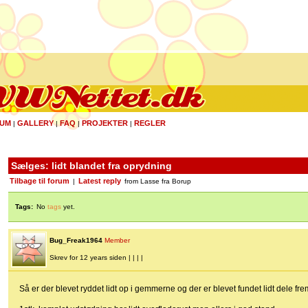
UM
GALLERY
FAQ
PROJEKTER
REGLER
|
|
|
|
Sælges: lidt blandet fra oprydning
Tilbage til forum
Latest reply
|
from Lasse fra Borup
Tags:
No
tags
yet.
Bug_Freak1964
Member
Skrev for 12 years siden | | | |
Så er der blevet ryddet lidt op i gemmerne og der er blevet fundet lidt dele fre