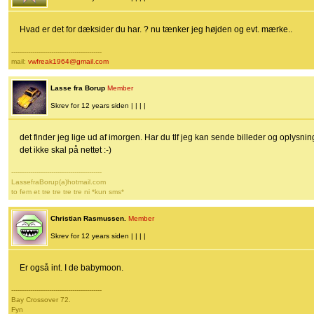
Hvad er det for dæksider du har. ? nu tænker jeg højden og evt. mærke..
-------------------------------------------
mail:
vwfreak1964@gmail.com
Lasse fra Borup
Member
Skrev for 12 years siden | | | |
det finder jeg lige ud af imorgen. Har du tlf jeg kan sende billeder og oplysning
det ikke skal på nettet :-)
-------------------------------------------
LassefraBorup(a)hotmail.com
to fem et tre tre tre tre ni *kun sms*
Christian Rasmussen.
Member
Skrev for 12 years siden | | | |
Er også int. I de babymoon.
-------------------------------------------
Bay Crossover 72.
Fyn