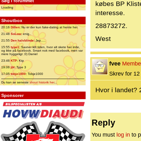
Søg i forummet
købes BP Klist
Loading
interesse.
Shoutbox
28873272.
20:16
Dillen
:
Nu er der kun fake-dating at hente her.
21:48
SoLow
:
enig..
West
21:55
Den halvblinde
:
Jep.....
15:55
type1
:
Savner lidt tiden, hvor alt skete her inde,
og ikke på facebook. Smart nok med facebook, men var
mere hyggeligt ;0) Daniel
23:46
KTP
:
Ktp
fvee
Membe
19:06
jbl
:
Type 3
Skrev for 12 
17:05
tobje1000
:
Tobje1000
Du kan se seneste
shout historik her
...
Hvor i landet?
Sponsorer
Reply
You must
log in
to p