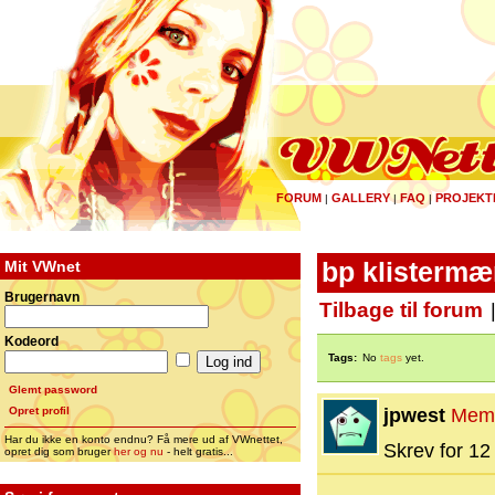
FORUM
GALLERY
FAQ
PROJEKT
|
|
|
Mit VWnet
bp klistermæ
Brugernavn
Tilbage til forum
Kodeord
Tags:
No
tags
yet.
Glemt password
Opret profil
jpwest
Mem
Har du ikke en konto endnu? Få mere ud af VWnettet,
Skrev for 12 
opret dig som bruger
her og nu
- helt gratis...