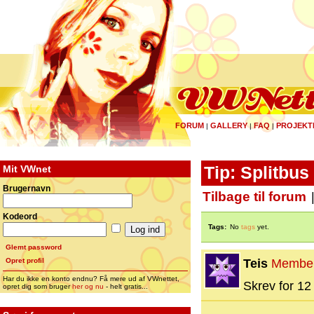
FORUM
GALLERY
FAQ
PROJEKT
|
|
|
Mit VWnet
Tip: Splitbus
Brugernavn
Tilbage til forum
Kodeord
Tags:
No
tags
yet.
Glemt password
Opret profil
Teis
Membe
Har du ikke en konto endnu? Få mere ud af VWnettet,
Skrev for 12 
opret dig som bruger
her og nu
- helt gratis...