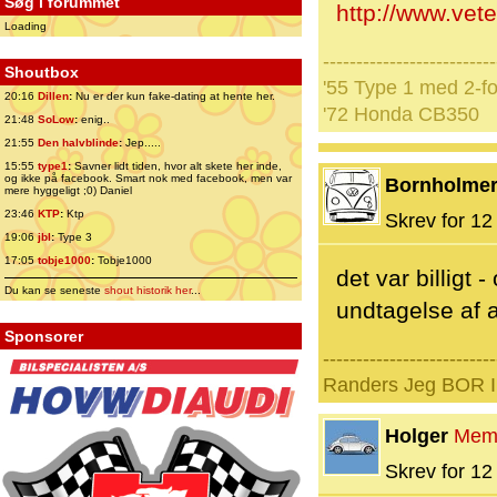
Søg i forummet
http://www.vet
Loading
--------------------------
Shoutbox
'55 Type 1 med 2-fo
20:16
Dillen
:
Nu er der kun fake-dating at hente her.
'72 Honda CB350
21:48
SoLow
:
enig..
21:55
Den halvblinde
:
Jep.....
15:55
type1
:
Savner lidt tiden, hvor alt skete her inde,
og ikke på facebook. Smart nok med facebook, men var
Bornholme
mere hyggeligt ;0) Daniel
23:46
KTP
:
Ktp
Skrev for 12 
19:06
jbl
:
Type 3
17:05
tobje1000
:
Tobje1000
det var billig
Du kan se seneste
shout historik her
...
undtagelse af a
Sponsorer
--------------------------
Randers Jeg BOR I 
Holger
Mem
Skrev for 12 