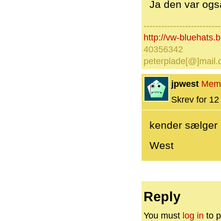
Ja den var også
--------------------------
http://vw-bluehats.
40356342
peterplade[@]mail.
jpwest
Mem
Skrev for 12 
kender sælger ,
West
Reply
You must
log in
to p