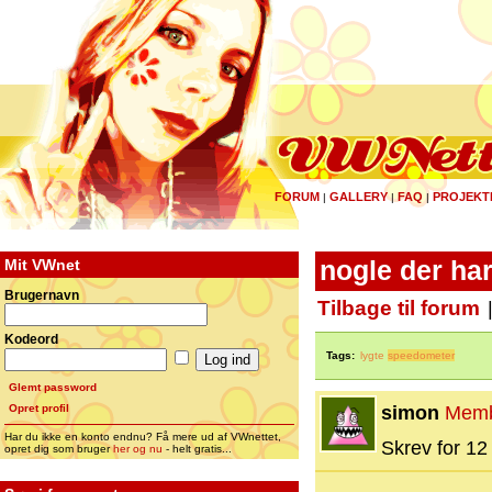
FORUM
GALLERY
FAQ
PROJEKT
|
|
|
Mit VWnet
nogle der ha
Brugernavn
Tilbage til forum
Kodeord
Tags:
lygte
speedometer
Glemt password
Opret profil
simon
Mem
Har du ikke en konto endnu? Få mere ud af VWnettet,
Skrev for 12 
opret dig som bruger
her og nu
- helt gratis...