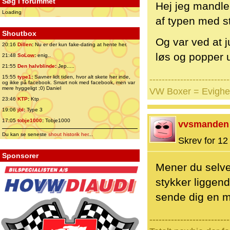
Søg i forummet
Hej jeg mandler
Loading
af typen med st
Shoutbox
Og var ved at j
20:16
Dillen
:
Nu er der kun fake-dating at hente her.
løs og popper 
21:48
SoLow
:
enig..
21:55
Den halvblinde
:
Jep.....
15:55
type1
:
Savner lidt tiden, hvor alt skete her inde,
--------------------------
og ikke på facebook. Smart nok med facebook, men var
mere hyggeligt ;0) Daniel
VW Boxer = Evighe
23:46
KTP
:
Ktp
19:06
jbl
:
Type 3
17:05
tobje1000
:
Tobje1000
vvsmanden
Du kan se seneste
shout historik her
...
Skrev for 12 
Sponsorer
Mener du selve
stykker liggen
sende dig en m
--------------------------