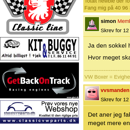
Totalt newbie der fo
Fang mig på 40 96 
simon
Mem
Skrev for 12 
Ja den sokkel 
Hvor meget ska
--------------------------
VW Boxer = Evighe
vvsmanden
Skrev for 12 
Det aner jeg fa
meget mere end