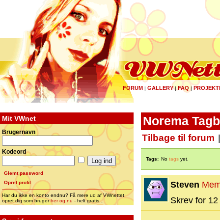
FORUM
GALLERY
FAQ
PROJEKT
|
|
|
Mit VWnet
Norema Tagb
Brugernavn
Tilbage til forum
Kodeord
Tags:
No
tags
yet.
Glemt password
Opret profil
Steven
Mem
Har du ikke en konto endnu? Få mere ud af VWnettet,
Skrev for 12 
opret dig som bruger
her og nu
- helt gratis...