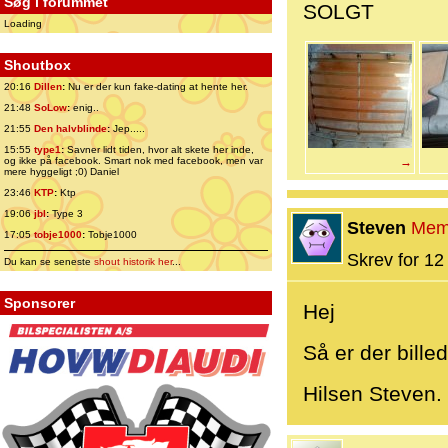
Søg i forummet
SOLGT
Loading
Shoutbox
20:16
Dillen
:
Nu er der kun fake-dating at hente her.
21:48
SoLow
:
enig..
21:55
Den halvblinde
:
Jep.....
15:55
type1
:
Savner lidt tiden, hvor alt skete her inde,
og ikke på facebook. Smart nok med facebook, men var
→
mere hyggeligt ;0) Daniel
23:46
KTP
:
Ktp
19:06
jbl
:
Type 3
Steven
Mem
17:05
tobje1000
:
Tobje1000
Skrev for 12 
Du kan se seneste
shout historik her
...
Sponsorer
Hej
Så er der billed
Hilsen Steven.