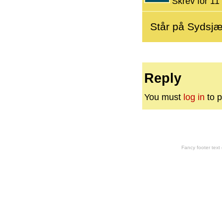
Skrev for 11 
Står på Sydsjæl
Reply
You must
log in
to p
Fancy footer tex