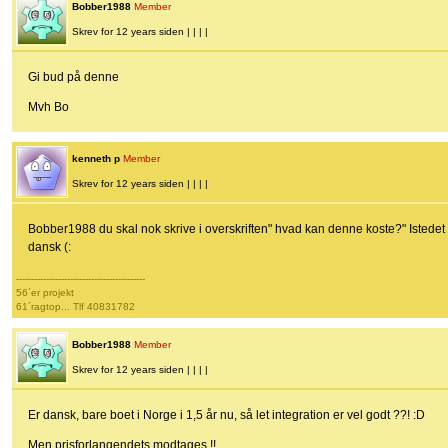
Bobber1988
Member
Skrev for 12 years siden | | | |
Gi bud på denne
Mvh Bo
kenneth p
Member
Skrev for 12 years siden | | | |
Bobber1988 du skal nok skrive i overskriften" hvad kan denne koste?" Istedet for
dansk (:
-------------------------------------------
56´er projekt
61´ragtop... Tlf 40831782
Bobber1988
Member
Skrev for 12 years siden | | | |
Er dansk, bare boet i Norge i 1,5 år nu, så let integration er vel godt ??! :D
Men prisforlangendets modtages !!