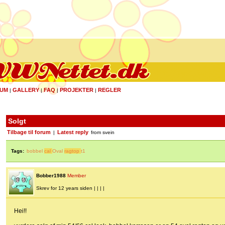
UM
GALLERY
FAQ
PROJEKTER
REGLER
|
|
|
|
Solgt
Tilbage til forum
Latest reply
|
from svein
Tags:
bobbel
cal
Oval
ragtop
t1
Bobber1988
Member
Skrev for 12 years siden | | | |
Hei!!