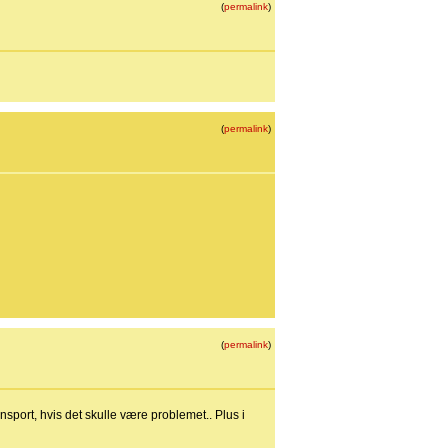
(
permalink
)
(
permalink
)
(
permalink
)
sport, hvis det skulle være problemet.. Plus i