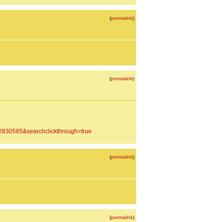
(
permalink
)
(
permalink
)
830565&searchclickthrough=true
(
permalink
)
(
permalink
)