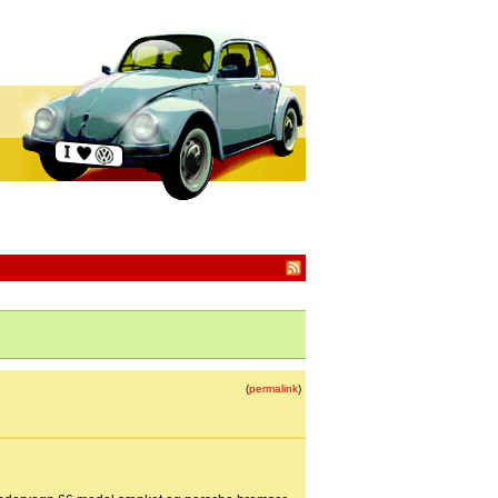
(
permalink
)