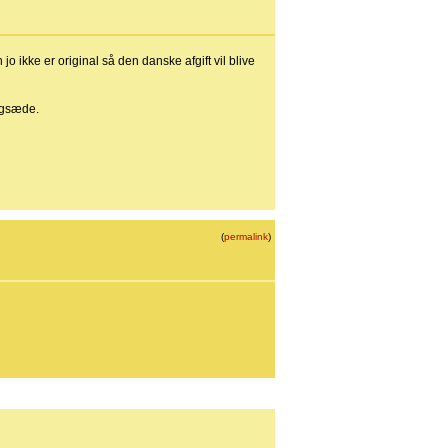
jo ikke er original så den danske afgift vil blive
agsæde.
(
permalink
)