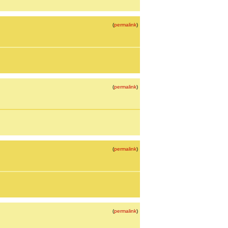
(
permalink
)
(
permalink
)
(
permalink
)
(
permalink
)