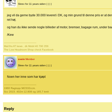
Skrev for 11 years siden | | | |
jeg vil da gerne byde 30.000 leveret i DK, og min grund til denne pris er at den 
ret høj.
og han du ikke sende nogle billeder af motor, bremser, bagage rum, under b
/Kew
-------------------------------------------
Mail lhs AT kews . dk Mobil 40 790 356
The Low Headroom Shop check Facebook
svein
Member
Skrev for 11 years siden | | | |
Noen her inne som har kjøpt
-------------------------------------------
1960 Ragtopp M/2332ccm.
Scc 2015. 402m 12.808 og 165,7 km/t
Reply