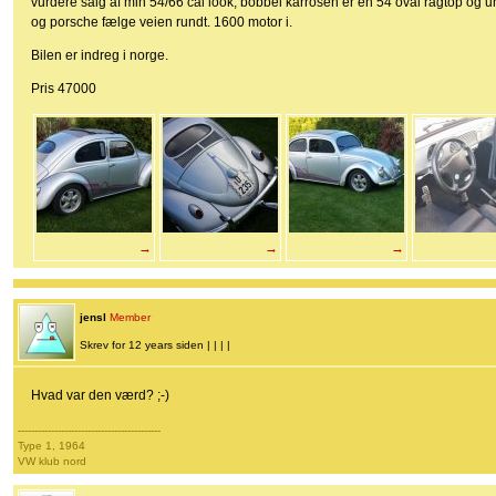
vurdere salg af min 54/66 cal look, bobbel karrosen er en 54 oval ragtop o
og porsche fælge veien rundt. 1600 motor i.
Bilen er indreg i norge.
Pris 47000
→
→
→
jensl
Member
Skrev for 12 years siden | | | |
Hvad var den værd? ;-)
-------------------------------------------
Type 1, 1964
VW klub nord