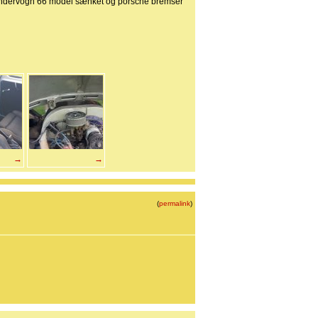
g undervogn 66 model sænket og porsche bremser
→
→
(
permalink
)