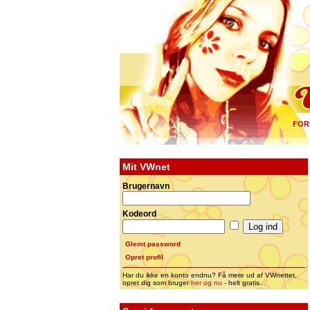
FOR
Mit VWnet
Brugernavn
Kodeord
Glemt password
Opret profil
Har du ikke en konto endnu? Få mere ud af VWnettet,
opret dig som bruger
her og nu
- helt gratis...