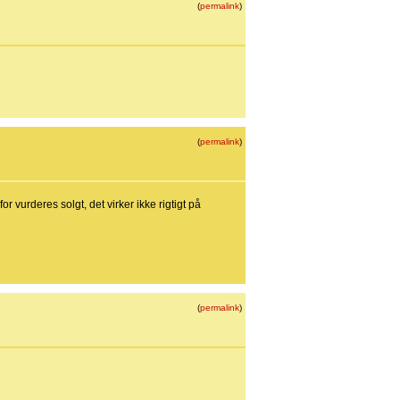
(
permalink
)
(
permalink
)
 vurderes solgt, det virker ikke rigtigt på
(
permalink
)