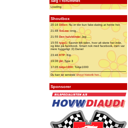
Søg i forummet
Loading
Shoutbox
20:16
Dillen
:
Nu er der kun fake-dating at hente her.
21:48
SoLow
:
enig..
21:55
Den halvblinde
:
Jep.....
15:55
type1
:
Savner lidt tiden, hvor alt skete her inde,
og ikke på facebook. Smart nok med facebook, men var
mere hyggeligt ;0) Daniel
23:46
KTP
:
Ktp
19:06
jbl
:
Type 3
17:05
tobje1000
:
Tobje1000
Du kan se seneste
shout historik her
...
Sponsorer