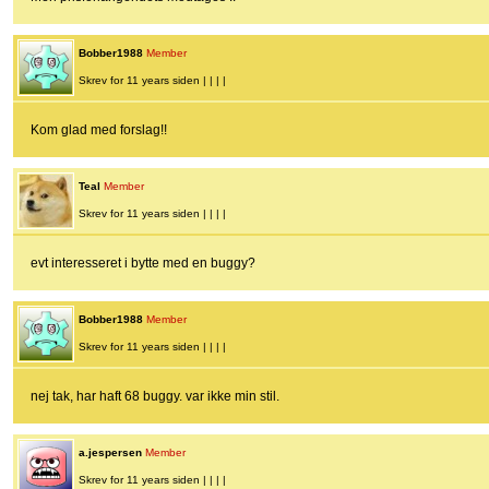
Bobber1988
Member
Skrev for 11 years siden | | | |
Kom glad med forslag!!
Teal
Member
Skrev for 11 years siden | | | |
evt interesseret i bytte med en buggy?
Bobber1988
Member
Skrev for 11 years siden | | | |
nej tak, har haft 68 buggy. var ikke min stil.
a.jespersen
Member
Skrev for 11 years siden | | | |