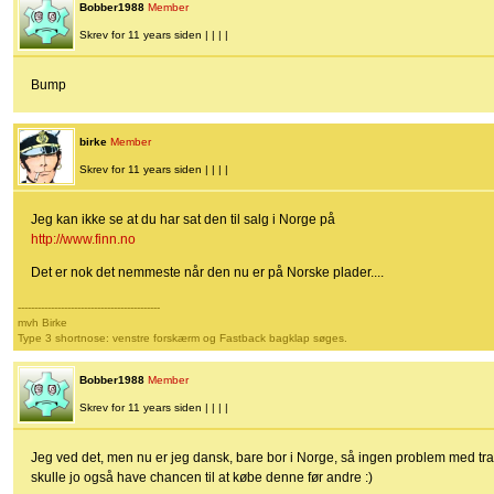
Bobber1988
Member
Skrev for 11 years siden | | | |
Bump
birke
Member
Skrev for 11 years siden | | | |
Jeg kan ikke se at du har sat den til salg i Norge på
http://www.finn.no
Det er nok det nemmeste når den nu er på Norske plader....
-------------------------------------------
mvh Birke
Type 3 shortnose: venstre forskærm og Fastback bagklap søges.
Bobber1988
Member
Skrev for 11 years siden | | | |
Jeg ved det, men nu er jeg dansk, bare bor i Norge, så ingen problem med tran
skulle jo også have chancen til at købe denne før andre :)