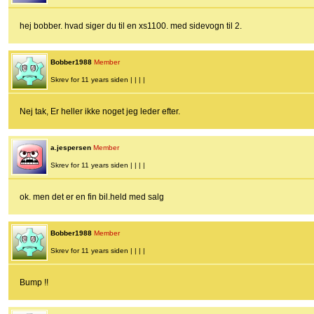
hej bobber. hvad siger du til en xs1100. med sidevogn til 2.
Bobber1988
Member
Skrev for 11 years siden | | | |
Nej tak, Er heller ikke noget jeg leder efter.
a.jespersen
Member
Skrev for 11 years siden | | | |
ok. men det er en fin bil.held med salg
Bobber1988
Member
Skrev for 11 years siden | | | |
Bump !!