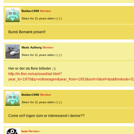
Bobber1988
Member
Skrev for 11 years siden | | | |
Bumb Bemærk prisen!!
Mads Aalborg
Member
Skrev for 11 years siden | | | |
Her er der da flere billeder ;-).
http://m.finn.no/car/used/ad.html?
year_to=1970&q=volkswagen&year_from=1953&sort=0&ref=fas&finnkode=52
Bobber1988
Member
Skrev for 11 years siden | | | |
Come on!! ingen som er interesseret i denne??
kew
Member