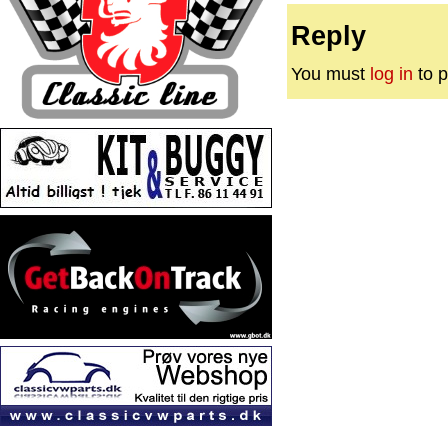
Reply
You must
log in
to p