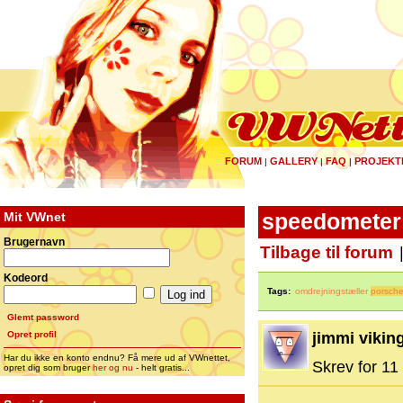
FORUM
GALLERY
FAQ
PROJEKT
|
|
|
Mit VWnet
speedometer 
Brugernavn
Tilbage til forum
Kodeord
Tags:
omdrejningstæller
porsch
Glemt password
Opret profil
jimmi vikin
Har du ikke en konto endnu? Få mere ud af VWnettet,
Skrev for 11 
opret dig som bruger
her og nu
- helt gratis...