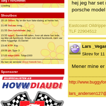
Søg i forummet
hej jeg har se
Loading
porsche model 
Shoutbox
--------------------------
20:16
Dillen
:
Nu er der kun fake-dating at hente her.
Eastcoast Oildrippe
21:48
SoLow
:
enig..
TLF 22904512
21:55
Den halvblinde
:
Jep.....
15:55
type1
:
Savner lidt tiden, hvor alt skete her inde,
og ikke på facebook. Smart nok med facebook, men var
mere hyggeligt ;0) Daniel
Lars _Vega
23:46
KTP
:
Ktp
19:06
jbl
:
Type 3
Skrev for 11 
17:05
tobje1000
:
Tobje1000
Du kan se seneste
shout historik her
...
Mener mine er 
Sponsorer
--------------------------
http://www.buggyfo
lars_andersen127