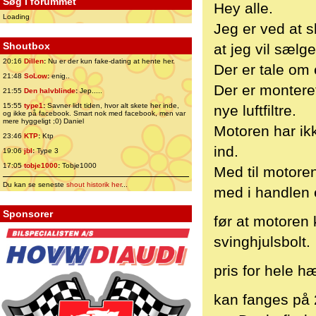
Søg i forummet
Hey alle.
Loading
Jeg er ved at 
Shoutbox
at jeg vil sælg
20:16
Dillen
:
Nu er der kun fake-dating at hente her.
Der er tale om 
21:48
SoLow
:
enig..
Der er monteret
21:55
Den halvblinde
:
Jep.....
15:55
type1
:
Savner lidt tiden, hvor alt skete her inde,
nye luftfiltre.
og ikke på facebook. Smart nok med facebook, men var
mere hyggeligt ;0) Daniel
Motoren har ik
23:46
KTP
:
Ktp
ind.
19:06
jbl
:
Type 3
17:05
tobje1000
:
Tobje1000
Med til motoren
Du kan se seneste
shout historik her
...
med i handlen e
Sponsorer
før at motoren
svinghjulsbolt.
pris for hele h
kan fanges på