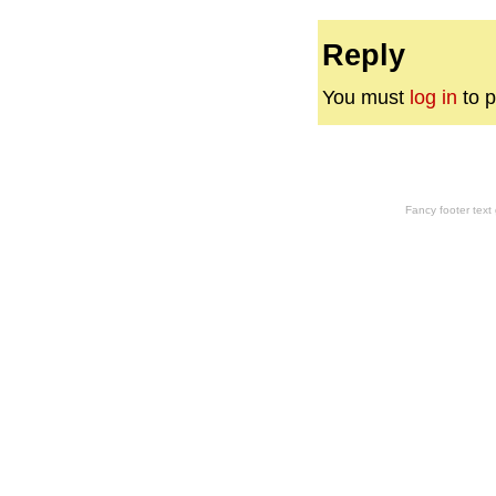
Reply
You must
log in
to p
Fancy footer tex