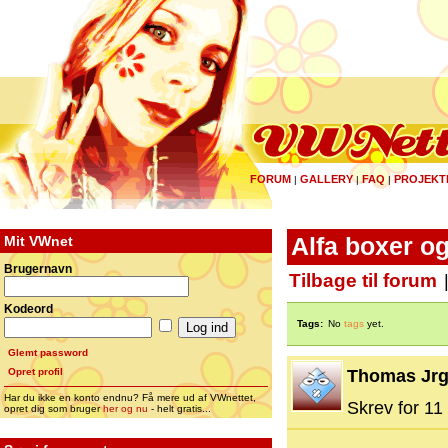
FORUM
GALLERY
FAQ
PROJEKT
|
|
|
Mit VWnet
Alfa boxer og
Brugernavn
Tilbage til forum
Kodeord
Tags:
No
tags
yet.
Glemt password
Opret profil
Thomas Jr
Har du ikke en konto endnu? Få mere ud af VWnettet,
Skrev for 11 
opret dig som bruger
her og nu
- helt gratis...