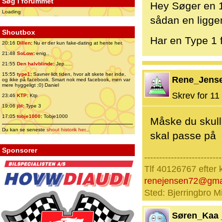
Søg i forummet
Hey Søger en 1
Loading
sådan en liggen
Shoutbox
Har en Type 1
20:16
Dillen
:
Nu er der kun fake-dating at hente her.
21:48
SoLow
:
enig..
21:55
Den halvblinde
:
Jep.....
15:55
type1
:
Savner lidt tiden, hvor alt skete her inde,
Rene_Jens
og ikke på facebook. Smart nok med facebook, men var
mere hyggeligt ;0) Daniel
Skrev for 11 
23:46
KTP
:
Ktp
19:06
jbl
:
Type 3
17:05
tobje1000
:
Tobje1000
Måske du skull
Du kan se seneste
shout historik her
...
skal passe på
Sponsorer
--------------------------
Tlf 40126767 efter 
renejensen72@gma
Sted: Bjerringbro Mi
Søren_Kaa 