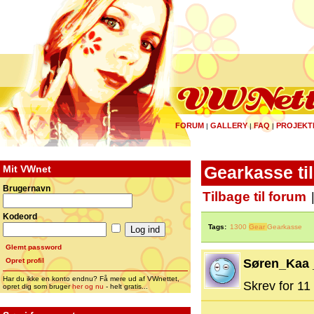
FORUM
GALLERY
FAQ
PROJEKT
|
|
|
Mit VWnet
Gearkasse ti
Brugernavn
Tilbage til forum
Kodeord
Tags:
1300
Gear
Gearkasse
Glemt password
Opret profil
Søren_Kaa 
Har du ikke en konto endnu? Få mere ud af VWnettet,
Skrev for 11 
opret dig som bruger
her og nu
- helt gratis...