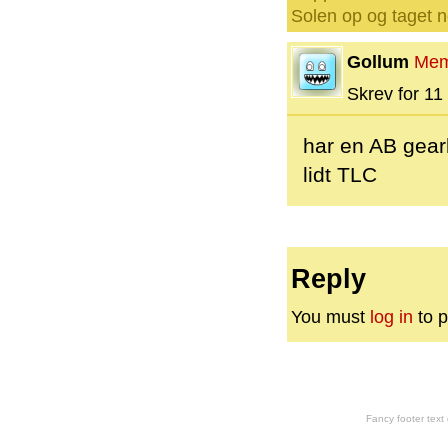
Solen op og taget n
Gollum
Mem
Skrev for 11 
har en AB gear
lidt TLC
Reply
You must
log in
to p
Fancy footer tex