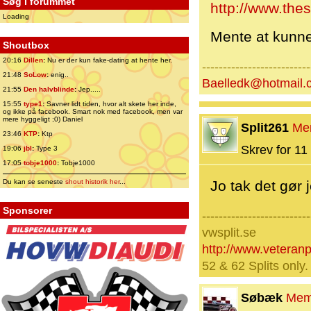
Søg i forummet
http://www.the
Loading
Mente at kunn
Shoutbox
20:16
Dillen
:
Nu er der kun fake-dating at hente her.
--------------------------
21:48
SoLow
:
enig..
Baelledk@hotmail.
21:55
Den halvblinde
:
Jep.....
15:55
type1
:
Savner lidt tiden, hvor alt skete her inde,
og ikke på facebook. Smart nok med facebook, men var
mere hyggeligt ;0) Daniel
Split261
Me
23:46
KTP
:
Ktp
Skrev for 11 
19:06
jbl
:
Type 3
17:05
tobje1000
:
Tobje1000
Du kan se seneste
shout historik her
...
Jo tak det gør 
Sponsorer
--------------------------
vwsplit.se
http://www.veteran
52 & 62 Splits only
Søbæk
Mem