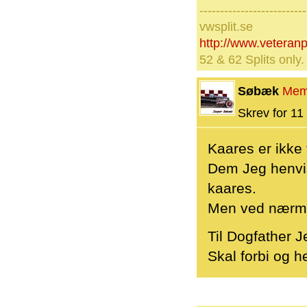
--------------------------
vwsplit.se
http://www.veteran
52 & 62 Splits only
Søbæk
Mem
Skrev for 11 
Kaares er ikke t
Dem Jeg henvis
kaares.
Men ved nærmer
Til Dogfather J
Skal forbi og 