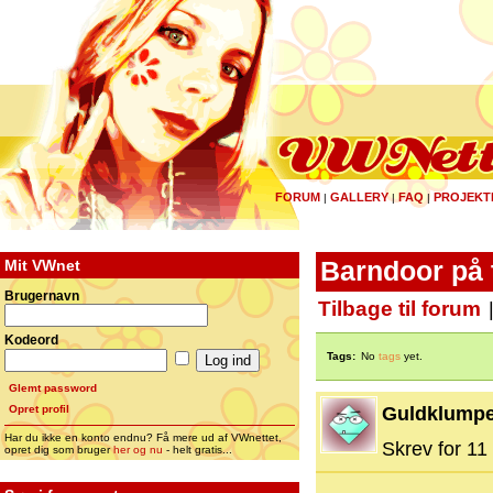
FORUM
GALLERY
FAQ
PROJEKT
|
|
|
Mit VWnet
Barndoor på t
Brugernavn
Tilbage til forum
Kodeord
Tags:
No
tags
yet.
Glemt password
Opret profil
Guldklump
Har du ikke en konto endnu? Få mere ud af VWnettet,
Skrev for 11 
opret dig som bruger
her og nu
- helt gratis...