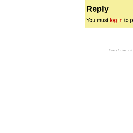
Reply
You must
log in
to p
Fancy footer tex