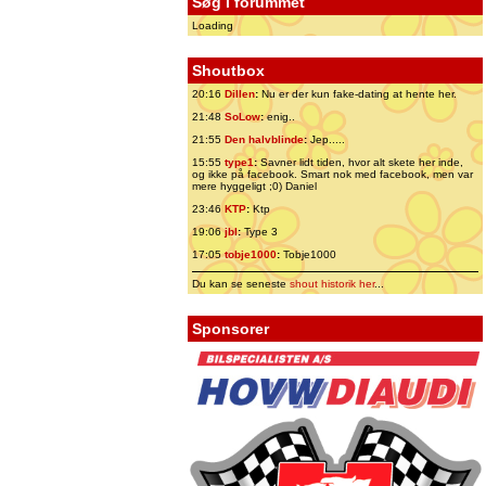
Søg i forummet
Loading
Shoutbox
20:16
Dillen
:
Nu er der kun fake-dating at hente her.
21:48
SoLow
:
enig..
21:55
Den halvblinde
:
Jep.....
15:55
type1
:
Savner lidt tiden, hvor alt skete her inde,
og ikke på facebook. Smart nok med facebook, men var
mere hyggeligt ;0) Daniel
23:46
KTP
:
Ktp
19:06
jbl
:
Type 3
17:05
tobje1000
:
Tobje1000
Du kan se seneste
shout historik her
...
Sponsorer