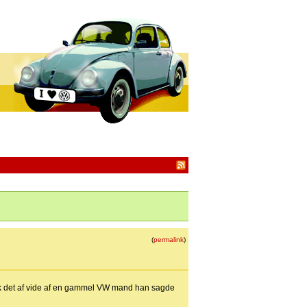
(
permalink
)
fik det af vide af en gammel VW mand han sagde