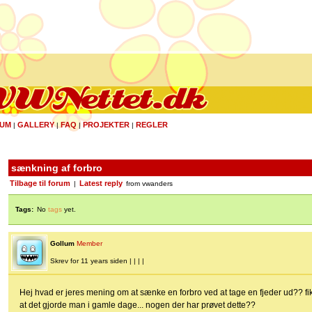
UM
GALLERY
FAQ
PROJEKTER
REGLER
|
|
|
|
sænkning af forbro
Tilbage til forum
Latest reply
|
from vwanders
Tags:
No
tags
yet.
Gollum
Member
Skrev for 11 years siden | | | |
Hej hvad er jeres mening om at sænke en forbro ved at tage en fjeder ud?? 
at det gjorde man i gamle dage... nogen der har prøvet dette??