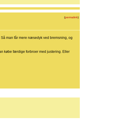
(
permalink
)
nen. Så man får mere næsedyk ved bremsning, og
kan købe færdige forbroer med justering. Eller