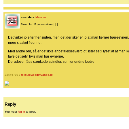
vwanders
Member
Skrev for 11 years siden | | | |
Det virker jo efter hensigten, men det der sker er jo at man fjerner bæreev
mere slasket fjedring.
Med andre ord, så er det ikke anbefalelsesværdigt, især set i lyset af at man 
lave det selv, hvis man har evnerne.
Derudover fåes sænkede spindler, som er endnu bedre.
-------------------------------------------
24446703 /
rexsurewood@yahoo.dk
Reply
You must
log in
to post.