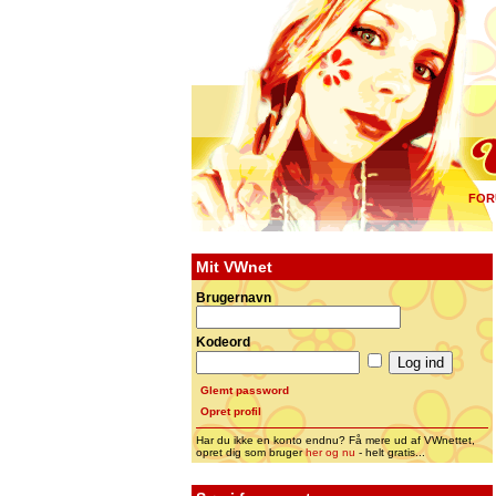
FOR
Mit VWnet
Brugernavn
Kodeord
Glemt password
Opret profil
Har du ikke en konto endnu? Få mere ud af VWnettet,
opret dig som bruger
her og nu
- helt gratis...