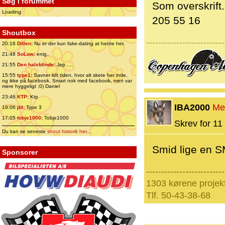
Søg i forummet
Som overskrift.
Loading
205 55 16
Shoutbox
--------------------------
20:16
Dillen
:
Nu er der kun fake-dating at hente her.
21:48
SoLow
:
enig..
21:55
Den halvblinde
:
Jep.....
15:55
type1
:
Savner lidt tiden, hvor alt skete her inde,
og ikke på facebook. Smart nok med facebook, men var
mere hyggeligt ;0) Daniel
23:46
KTP
:
Ktp
IBA2000
Me
19:06
jbl
:
Type 3
17:05
tobje1000
:
Tobje1000
Skrev for 11 
Du kan se seneste
shout historik her
...
Smid lige en SM
Sponsorer
--------------------------
1303 kørene projekt,
Tlf. 50-43-38-68