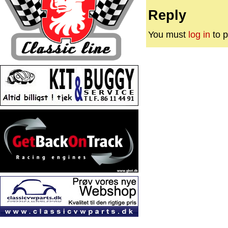
Reply
You must
log in
to p