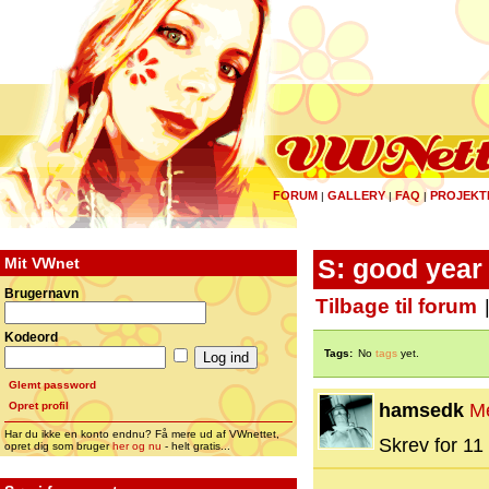
FORUM
GALLERY
FAQ
PROJEKT
|
|
|
Mit VWnet
S: good year 
Brugernavn
Tilbage til forum
Kodeord
Tags:
No
tags
yet.
Glemt password
Opret profil
hamsedk
M
Har du ikke en konto endnu? Få mere ud af VWnettet,
Skrev for 11 
opret dig som bruger
her og nu
- helt gratis...