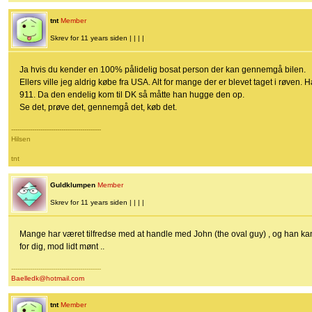
tnt
Member
Skrev for 11 years siden | | | |
Ja hvis du kender en 100% pålidelig bosat person der kan gennemgå bilen.
Ellers ville jeg aldrig købe fra USA. Alt for mange der er blevet taget i røven
911. Da den endelig kom til DK så måtte han hugge den op.
Se det, prøve det, gennemgå det, køb det.
-------------------------------------------
Hilsen
tnt
Guldklumpen
Member
Skrev for 11 years siden | | | |
Mange har været tilfredse med at handle med John (the oval guy) , og han kan f
for dig, mod lidt mønt ..
-------------------------------------------
Baelledk@hotmail.com
tnt
Member