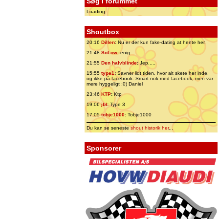
Søg i forummet
Loading
Shoutbox
20:16
Dillen
:
Nu er der kun fake-dating at hente her.
21:48
SoLow
:
enig..
21:55
Den halvblinde
:
Jep.....
15:55
type1
:
Savner lidt tiden, hvor alt skete her inde,
og ikke på facebook. Smart nok med facebook, men var
mere hyggeligt ;0) Daniel
23:46
KTP
:
Ktp
19:06
jbl
:
Type 3
17:05
tobje1000
:
Tobje1000
Du kan se seneste
shout historik her
...
Sponsorer