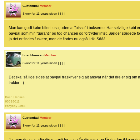
Customkai
Member
Skrev for 11 years siden | | | |
Man kan godt købe biler i usa, uden at "pisse" i bukserne. Har selv lige købt
paypal som min "garanti" og tog chancen og fortryder intet. Sælger sørgede f
ja det er findes fuskere, men de findes nu også i dk. Sååå..
brianbhansen
Member
Skrev for 11 years siden | | | |
Det skal så lige siges at paypal fraskriver sig alt ansvar når det drejer sig om
traktor...:)
-------------------------------------------
Brian Hansen
60619011
earlybay 1968
Customkai
Member
Skrev for 11 years siden | | | |
Ja, men det er stadig din garanti for at du får din vare, og får du den ikke er d