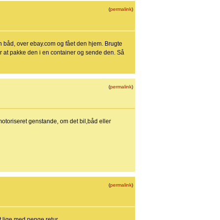
(
permalink
)
 en båd, over ebay.com og fået den hjem. Brugte
or at pakke den i en container og sende den. Så
(
permalink
)
 motoriseret genstande, om det bil,båd eller
(
permalink
)
et lige med penge retur.