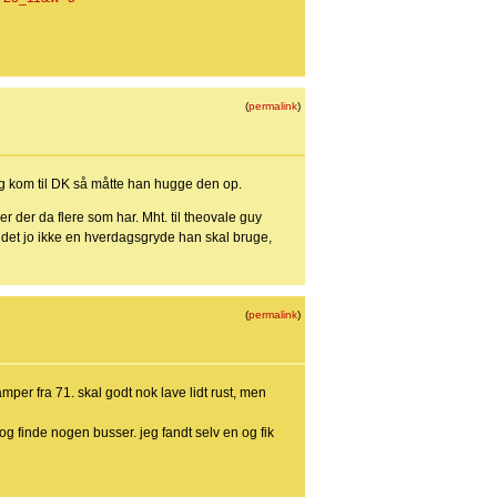
(
permalink
)
g kom til DK så måtte han hugge den op.
r der da flere som har. Mht. til theovale guy
 det jo ikke en hverdagsgryde han skal bruge,
(
permalink
)
mper fra 71. skal godt nok lave lidt rust, men
 og finde nogen busser. jeg fandt selv en og fik