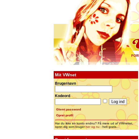
FOR
Mit VWnet
Brugernavn
Kodeord
Glemt password
Opret profil
Har du ikke en konto endnu? Få mere ud af VWnettet,
opret dig som bruger
her og nu
- helt gratis...