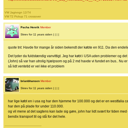
-------------------------------------------
VW Jagtvogn 12/74
VW T2 Pickup 71 crossover
Pacha Henrik
Member
Skrev for 11 years siden | | | |
quote tnt: Havde for mange år siden bekendt der købte en 911. Da den endeli
Det lyder da fuldstændig vanvittigt. Jeg har købt i USA uden problemer og det e
(John) så var han utrolig hjælpsom og på 2 md havde vi fundet en bus.. Nu er
så lidt ventetid er vel ikke et problem
brianbhansen
Member
Skrev for 11 years siden | | | |
har lige købt en i usa og har den hjemme for 100.000 og det er en westfalia ca
har den på plade for under 110.000.
og vil mene at det sagtens kan lade sig gøre, john har lidt svært for tiden med
bendix transport til og stå for det hele.
-------------------------------------------