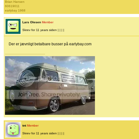
Brian Hansen
60619011
earlybay 1968
Lars Olesen
Member
Skrev for 11 years siden | | | |
Der er jævnligt betalbare busser på earlybay.com
-------------------------------------------
tnt
Member
Skrev for 11 years siden | | | |