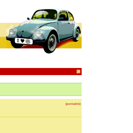
(
permalink
)