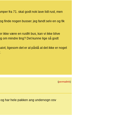
mper fra 71. skal godt nok lave lidt rust, men
 og finde nogen busser. jeg fandt selv en og fik
r ikke være en rustfri bus, kan vi ikke blive
løg om mindre ting? Det kunne lige så godt
vt, ligesom det er at påstå at det ikke er noget
.
(
permalink
)
 dk og har hele pakken ang undervogn osv