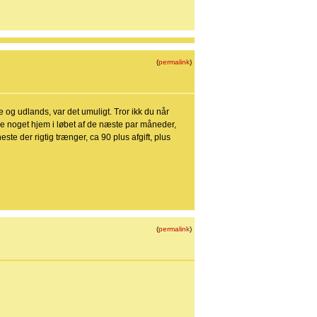
(
permalink
)
og udlands, var det umuligt. Tror ikk du når
åske noget hjem i løbet af de næste par måneder,
ste der rigtig trænger, ca 90 plus afgift, plus
(
permalink
)