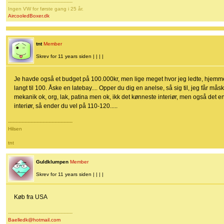
-------------------------------------------
Ingen VW for første gang i 25 år.
AircooledBoxer.dk
tnt
Member
Skrev for 11 years siden | | | |
Je havde også et budget på 100.000kr, men lige meget hvor jeg ledte, hjemme 
langt til 100. Åske en latebay.... Opper du dig en anelse, så sig til, jeg får m
mekanik ok, org, lak, patina men ok, ikk det kønneste interiør, men også det ene
interiør, så ender du vel på 110-120.....
-------------------------------------------
Hilsen
tnt
Guldklumpen
Member
Skrev for 11 years siden | | | |
Køb fra USA
-------------------------------------------
Baelledk@hotmail.com