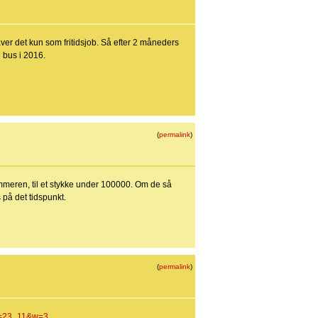
ver det kun som fritidsjob. Så efter 2 måneders
n bus i 2016.
(
permalink
)
mmeren, til et stykke under 100000. Om de så
 på det tidspunkt.
(
permalink
)
a=23_11&w=3