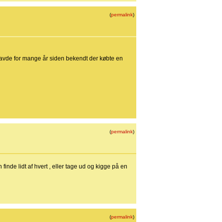
(
permalink
)
. Havde for mange år siden bekendt der købte en
(
permalink
)
inde lidt af hvert , eller tage ud og kigge på en
(
permalink
)