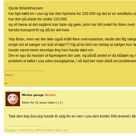
Qoute Brianbhansen:
har lige købt en i usa og har den hjemme for 100.000 og det er en westfalia ca
har den på plade for under 110.000.
og vil mene at det sagtens kan lade sig gøre, john har lidt svært for tiden med
bendix transport til og stå for det hele.
Yep Brian, men var der ikke også indtil flere overraskelser, skulle det iflg sælge
enige om at sælger var fuld af løgn?? Og at du blot var heldig at sælger kun 
havde været mere alvorlige ting han havde løjet om.
Der er sgu da masser af fupmagere der ude, og påstå andet er da blåøjet og nai
problem at købe i usa uden besigtigelse, i så fald ber man altså om problemer
-------------------------------------------
Hilsen
tnt
Michas garage
Member
Skrev for 11 years siden | | | |
Tjek den bay bus jeg havde til salg for en ven i usa den koster 65k leveret i
-------------------------------------------
Vw type 1 hotrod og 1966 karmann ghia cab