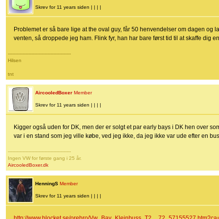
Skrev for 11 years siden | | | |
Problemet er så bare lige at the oval guy, får 50 henvendelser om dagen og la
venten, så droppede jeg ham. Flink fyr, han har bare først tid til at skaffe dig e
-------------------------------------------
Hilsen
tnt
AircooledBoxer
Member
Skrev for 11 years siden | | | |
Kigger også uden for DK, men der er solgt et par early bays i DK hen over so
var i en stand som jeg ville købe, ved jeg ikke, da jeg ikke var ude efter en bus
-------------------------------------------
Ingen VW for første gang i 25 år.
AircooledBoxer.dk
HenningS
Member
Skrev for 11 years siden | | | |
http://www.blocket.se/orebro/Vw_Bay_Kleinbuss_T2__72_57155527.htm?c