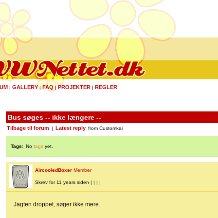
UM
GALLERY
FAQ
PROJEKTER
REGLER
|
|
|
|
Bus søges -- ikke længere --
Tilbage til forum
Latest reply
|
from Customkai
Tags:
No
tags
yet.
AircooledBoxer
Member
Skrev for 11 years siden | | | |
Jagten droppet, søger ikke mere.