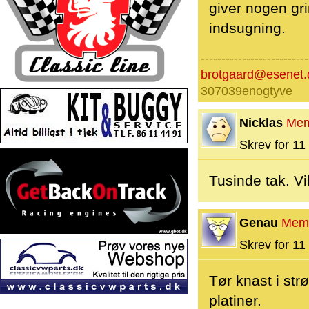
giver nogen gr
indsugning.
--------------------------
brotgaard@esenet.
307039enogtyve
Nicklas
Mem
Skrev for 11 
Tusinde tak. Vi
Genau
Mem
Skrev for 11 
Tør knast i str
platiner.