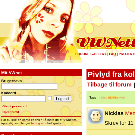
FORUM
GALLERY
FAQ
PROJEKT
|
|
|
Mit VWnet
Pivlyd fra ko
Brugernavn
Tilbage til forum
Kodeord
Tags:
mislyd
motor
pivlyd
Glemt password
Opret profil
Nicklas
Mem
Har du ikke en konto endnu? Få mere ud af VWnettet,
Skrev for 11 
opret dig som bruger
her og nu
- helt gratis...