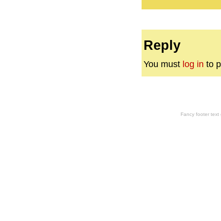
Reply
You must
log in
to p
Fancy footer tex