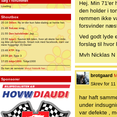
Søg i forummet
Hej. Min 71'er 
Loading
den holder i to
Shoutbox
remmen ikke var
20:16
Dillen
:
Nu er der kun fake-dating at hente her.
forsvinder næst
21:48
SoLow
:
enig..
21:55
Den halvblinde
:
Jep.....
Ved godt lyde 
15:55
type1
:
Savner lidt tiden, hvor alt skete her inde,
og ikke på facebook. Smart nok med facebook, men var
forslag til hvo
mere hyggeligt ;0) Daniel
23:46
KTP
:
Ktp
Mvh Nicklas N
19:06
jbl
:
Type 3
17:05
tobje1000
:
Tobje1000
Du kan se seneste
shout historik her
...
brotgaard
M
Sponsorer
Skrev for 11 
har haft samme
under indsugnin
var defekte , 