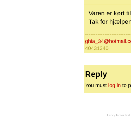
Varen er kørt til
Tak for hjælpen
--------------------------
ghia_34@hotmail.
40431340
Reply
You must
log in
to p
Fancy footer tex