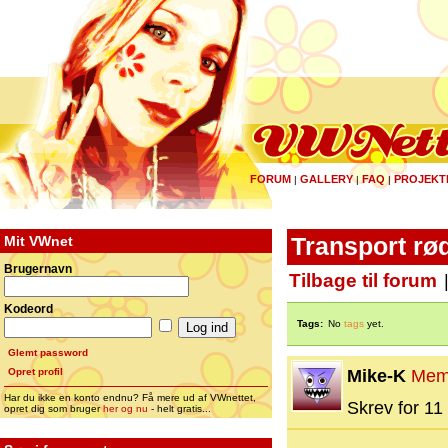
FORUM
GALLERY
FAQ
PROJEKT
|
|
|
Mit VWnet
Transport rød
Brugernavn
Tilbage til forum
Kodeord
Tags:
No
tags
yet.
Glemt password
Opret profil
Mike-K
Mem
Har du ikke en konto endnu? Få mere ud af VWnettet,
Skrev for 11 
opret dig som bruger
her og nu
- helt gratis...