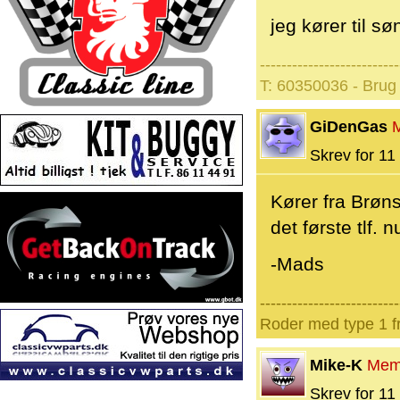
jeg kører til 
--------------------------
T: 60350036 - Brug 
GiDenGas
Skrev for 11 
Kører fra Brøns
det første tlf.
-Mads
--------------------------
Roder med type 1 fr
Mike-K
Mem
Skrev for 11 