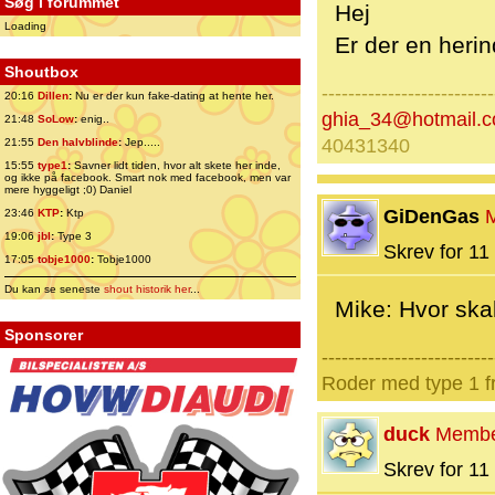
Søg i forummet
Hej
Loading
Er der en heri
Shoutbox
--------------------------
20:16
Dillen
:
Nu er der kun fake-dating at hente her.
ghia_34@hotmail.
21:48
SoLow
:
enig..
40431340
21:55
Den halvblinde
:
Jep.....
15:55
type1
:
Savner lidt tiden, hvor alt skete her inde,
og ikke på facebook. Smart nok med facebook, men var
mere hyggeligt ;0) Daniel
GiDenGas
23:46
KTP
:
Ktp
19:06
jbl
:
Type 3
Skrev for 11 
17:05
tobje1000
:
Tobje1000
Du kan se seneste
shout historik her
...
Mike: Hvor skal
Sponsorer
--------------------------
Roder med type 1 fr
duck
Memb
Skrev for 11 