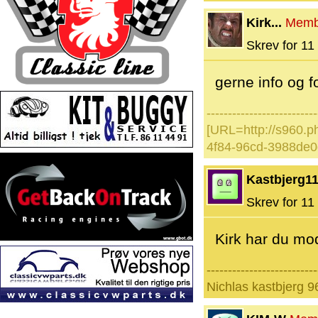
Kirk...
Memb
Skrev for 11 
gerne info og 
--------------------------
[URL=http://s960.p
4f84-96cd-3988de0
Kastbjerg1
Skrev for 11 
Kirk har du mod
--------------------------
Nichlas kastbjerg 