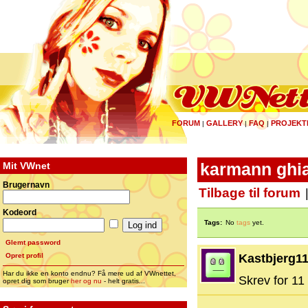
FORUM
GALLERY
FAQ
PROJEKT
|
|
|
Mit VWnet
karmann ghia
Brugernavn
Tilbage til forum
Kodeord
Tags:
No
tags
yet.
Glemt password
Opret profil
Kastbjerg1
Har du ikke en konto endnu? Få mere ud af VWnettet,
Skrev for 11 
opret dig som bruger
her og nu
- helt gratis...