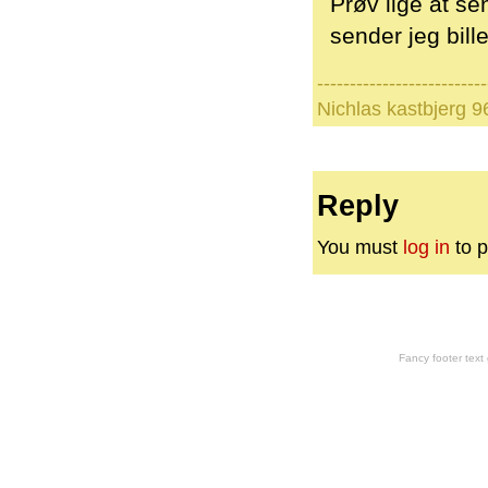
Prøv lige at se
sender jeg bill
--------------------------
Nichlas kastbjerg 
Reply
You must
log in
to p
Fancy footer tex