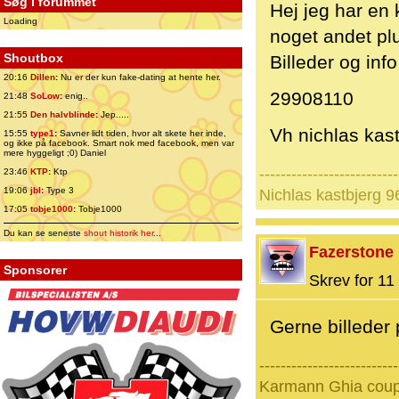
Søg i forummet
Hej jeg har en 
Loading
noget andet pl
Shoutbox
Billeder og inf
20:16
Dillen
:
Nu er der kun fake-dating at hente her.
29908110
21:48
SoLow
:
enig..
21:55
Den halvblinde
:
Jep.....
Vh nichlas kas
15:55
type1
:
Savner lidt tiden, hvor alt skete her inde,
og ikke på facebook. Smart nok med facebook, men var
mere hyggeligt ;0) Daniel
--------------------------
23:46
KTP
:
Ktp
19:06
jbl
:
Type 3
Nichlas kastbjerg 
17:05
tobje1000
:
Tobje1000
Du kan se seneste
shout historik her
...
Fazerstone
Sponsorer
Skrev for 11 
Gerne billeder
--------------------------
Karmann Ghia coupe 