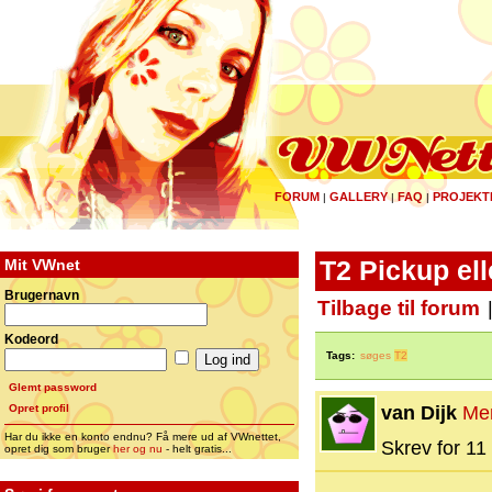
FORUM
GALLERY
FAQ
PROJEKT
|
|
|
Mit VWnet
T2 Pickup ell
Brugernavn
Tilbage til forum
Kodeord
Tags:
søges
T2
Glemt password
Opret profil
van Dijk
Me
Har du ikke en konto endnu? Få mere ud af VWnettet,
Skrev for 11 
opret dig som bruger
her og nu
- helt gratis...