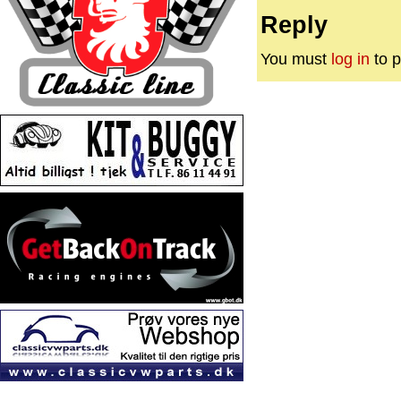
Reply
You must
log in
to p