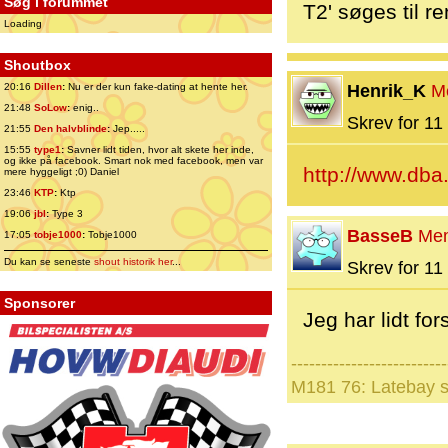
Søg i forummet
T2' søges til r
Loading
Shoutbox
20:16
Dillen
:
Nu er der kun fake-dating at hente her.
Henrik_K
M
21:48
SoLow
:
enig..
Skrev for 11 
21:55
Den halvblinde
:
Jep.....
15:55
type1
:
Savner lidt tiden, hvor alt skete her inde,
og ikke på facebook. Smart nok med facebook, men var
http://www.dba
mere hyggeligt ;0) Daniel
23:46
KTP
:
Ktp
19:06
jbl
:
Type 3
BasseB
Me
17:05
tobje1000
:
Tobje1000
Du kan se seneste
shout historik her
...
Skrev for 11 
Sponsorer
Jeg har lidt fo
--------------------------
M181 76: Latebay s