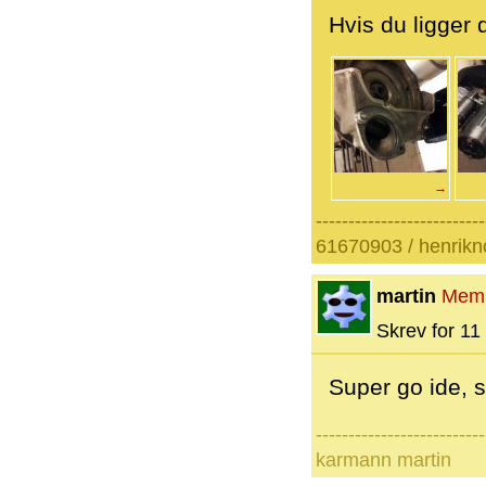
Hvis du ligger 
→
--------------------------
61670903 / henrik
martin
Mem
Skrev for 11 
Super go ide,
--------------------------
karmann martin