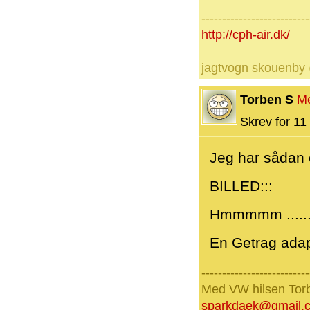
--------------------------
http://cph-air.dk/
jagtvogn skouenby
Torben S
M
Skrev for 11 
Jeg har sådan 
BILLED:::
Hmmmmm ...... d
En Getrag adapt
--------------------------
Med VW hilsen Torb
sparkdaek@gmail.