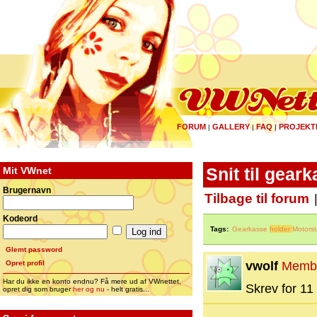
FORUM
GALLERY
FAQ
PROJEKT
|
|
|
Mit VWnet
Snit til gea
Brugernavn
Tilbage til forum
Kodeord
Tags:
Gearkasse
holder
Motorst
Glemt password
Opret profil
vwolf
Memb
Har du ikke en konto endnu? Få mere ud af VWnettet,
Skrev for 11 
opret dig som bruger
her og nu
- helt gratis...