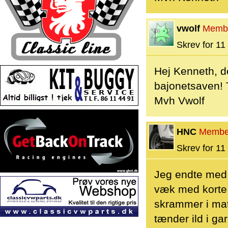
vwolf
Memb
Skrev for 11 
Hej Kenneth, de
bajonetsaven! T
Mvh Vwolf
HNC
Membe
Skrev for 11 
Jeg endte med
væk med korte 
skrammer i mat
tænder ild i ga