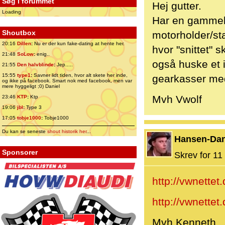
Søg i forummet
Hej gutter.
Loading
Har en gammel 
Shoutbox
motorholder/star
20:16
Dillen
:
Nu er der kun fake-dating at hente her.
hvor "snittet" 
21:48
SoLow
:
enig..
også huske et 
21:55
Den halvblinde
:
Jep.....
15:55
type1
:
Savner lidt tiden, hvor alt skete her inde,
gearkasser med 
og ikke på facebook. Smart nok med facebook, men var
mere hyggeligt ;0) Daniel
Mvh Vwolf
23:46
KTP
:
Ktp
19:06
jbl
:
Type 3
17:05
tobje1000
:
Tobje1000
Du kan se seneste
shout historik her
...
Hansen-Da
Sponsorer
Skrev for 11 
http://vwnettet
http://vwnettet
Mvh Kenneth