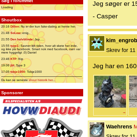
Søg i forummet
Jeg søger er 1
Loading
- Casper
Shoutbox
20:16
Dillen
:
Nu er der kun fake-dating at hente her.
21:48
SoLow
:
enig..
kim_engro
21:55
Den halvblinde
:
Jep.....
15:55
type1
:
Savner lidt tiden, hvor alt skete her inde,
Skrev for 11 
og ikke på facebook. Smart nok med facebook, men var
mere hyggeligt ;0) Daniel
23:46
KTP
:
Ktp
Jeg har en 160
19:06
jbl
:
Type 3
17:05
tobje1000
:
Tobje1000
Du kan se seneste
shout historik her
...
Sponsorer
→
Waehrens
M
Skrev for 11 