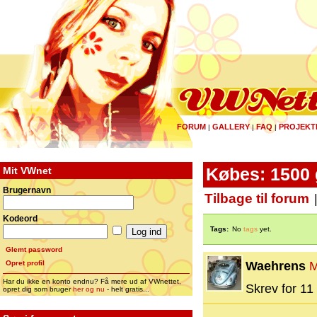
FORUM
GALLERY
FAQ
PROJEKT
|
|
|
Mit VWnet
Købes: 1500 
Brugernavn
Tilbage til forum
Kodeord
Tags:
No
tags
yet.
Glemt password
Opret profil
Waehrens
M
Har du ikke en konto endnu? Få mere ud af VWnettet,
Skrev for 11 
opret dig som bruger
her og nu
- helt gratis...