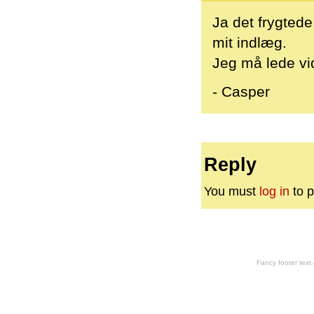
Ja det frygtede
mit indlæg.
Jeg må lede vi
- Casper
Reply
You must
log in
to p
Fancy footer tex