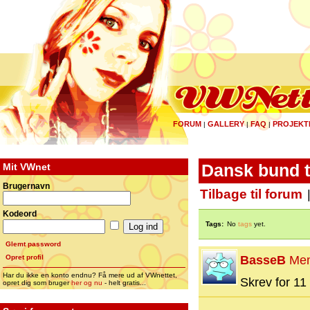
FORUM
GALLERY
FAQ
PROJEKT
|
|
|
Mit VWnet
Dansk bund ti
Brugernavn
Tilbage til forum
Kodeord
Tags:
No
tags
yet.
Glemt password
Opret profil
BasseB
Me
Har du ikke en konto endnu? Få mere ud af VWnettet,
Skrev for 11 
opret dig som bruger
her og nu
- helt gratis...