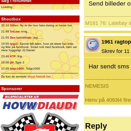
Søg i forummet
Send billeder o
Loading
--------------------------
Shoutbox
M181 76: Latebay s
20:16
Dillen
:
Nu er der kun fake-dating at hente her.
21:48
SoLow
:
enig..
21:55
Den halvblinde
:
Jep.....
1961 ragtop
15:55
type1
:
Savner lidt tiden, hvor alt skete her inde,
og ikke på facebook. Smart nok med facebook, men var
Skrev for 11 
mere hyggeligt ;0) Daniel
23:46
KTP
:
Ktp
19:06
jbl
:
Type 3
Har sendt sms
17:05
tobje1000
:
Tobje1000
Du kan se seneste
shout historik her
...
--------------------------
NEMESIS
Sponsorer
Henv på 4093l4 fire
Reply